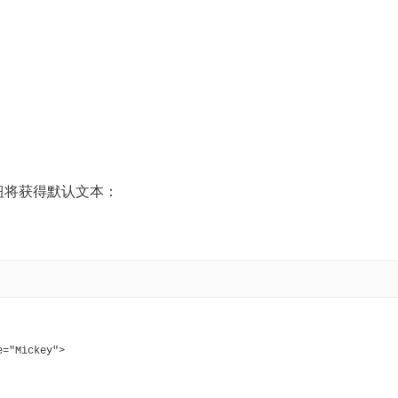
按钮将获得默认文本：
e="Mickey">