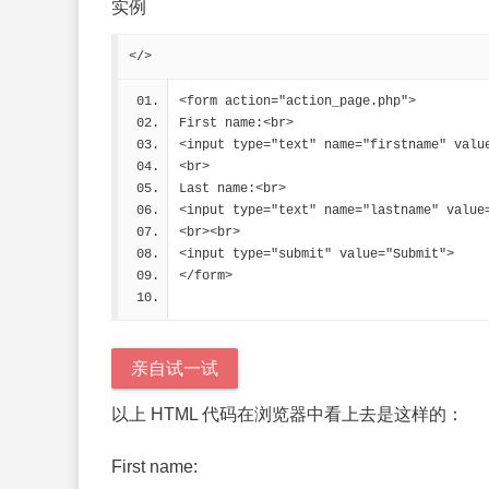
实例
</>
<form action="action_page.php">
First name:<br>
<input type="text" name="firstname" valu
<br>
Last name:<br>
<input type="text" name="lastname" value
<br><br>
<input type="submit" value="Submit">
</form> 
亲自试一试
以上 HTML 代码在浏览器中看上去是这样的：
First name: