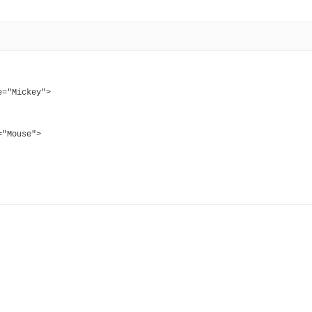
e="Mickey">
="Mouse">