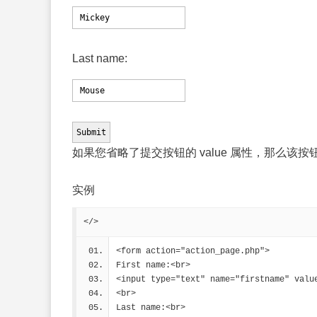
Last name:
如果您省略了提交按钮的 value 属性，那么该
实例
</>
<form action="action_page.php">
First name:<br>
<input type="text" name="firstname" valu
<br>
Last name:<br>