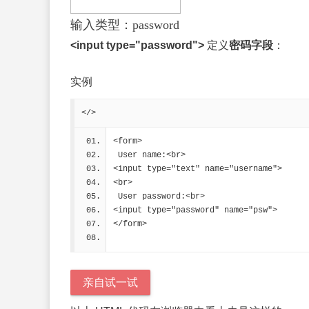
输入类型：password
<input type="password">
定义
密码字段
：
实例
</>
<form>
 User name:<br>
<input type="text" name="username">
<br>
 User password:<br>
<input type="password" name="psw">
</form> 
亲自试一试