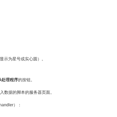
理（显示为星号或实心圆）。
单处理程序
的按钮。
处理输入数据的脚本的服务器页面。
andler）：