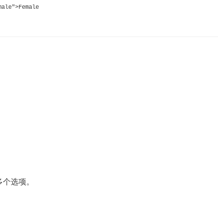
male">Female
多个选项。