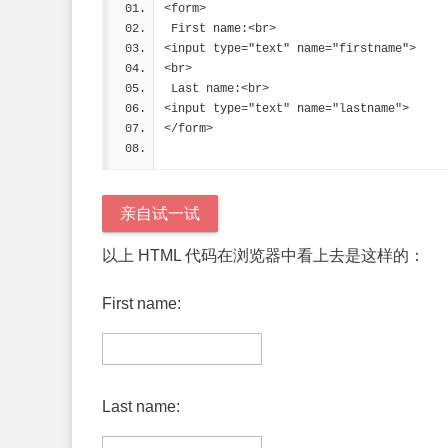
<form>
 First name:<br>
<input type="text" name="firstname">
<br>
 Last name:<br>
<input type="text" name="lastname">
</form> 
亲自试一试
以上 HTML 代码在浏览器中看上去是这样的：
First name:
Last name: