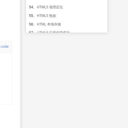
54、
HTML5 地理定位
55、
HTML5 拖放
56、
HTML 本地存储
57、
HTML5 应用程序缓存
58、
HTML Web Workers
code
59、
HTML Server-Sent 事件
HTML 参考手册@@HTML 标签列表
60、
HTML 参考手册
61、
为什么使用 HTML4.0？
62、
HTML 4.0 标准属性
63、
HTML 4.01 符号实体
64、
HTML 4.0 事件属性
65、
HTML 全局属性
66、
HTML 事件属性