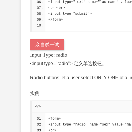
<input type="text" name="lastname" value
<br><br>
<input type="submit">
</form> 
亲自试一试
Input Type: radio
<input type="radio"> 定义单选按钮。
Radio buttons let a user select ONLY ONE of a li
实例
</>
<form>
<input type="radio" name="sex" value="ma
<br>