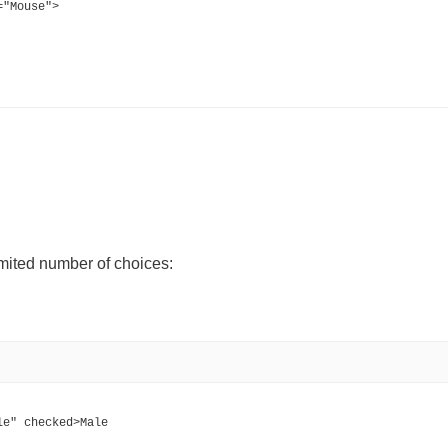
="Mouse">
mited number of choices:
le" checked>Male