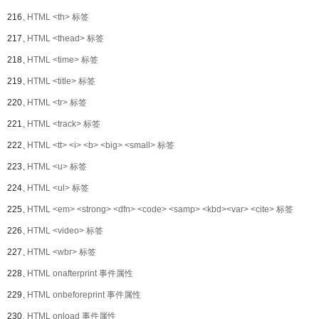
216、
HTML <th> 标签
217、
HTML <thead> 标签
218、
HTML <time> 标签
219、
HTML <title> 标签
220、
HTML <tr> 标签
221、
HTML <track> 标签
222、
HTML <tt> <i> <b> <big> <small> 标签
223、
HTML <u> 标签
224、
HTML <ul> 标签
225、
HTML <em> <strong> <dfn> <code> <samp> <kbd><var> <cite> 标签
226、
HTML <video> 标签
227、
HTML <wbr> 标签
228、
HTML onafterprint 事件属性
229、
HTML onbeforeprint 事件属性
230、
HTML onload 事件属性