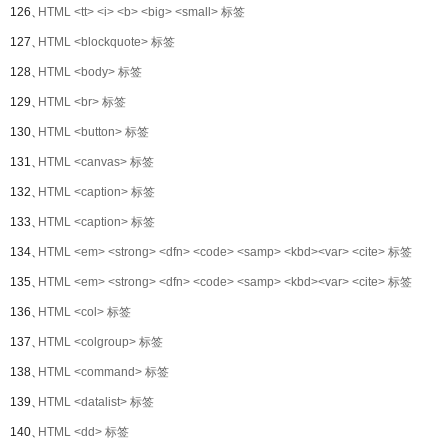
126、
HTML <tt> <i> <b> <big> <small> 标签
127、
HTML <blockquote> 标签
128、
HTML <body> 标签
129、
HTML <br> 标签
130、
HTML <button> 标签
131、
HTML <canvas> 标签
132、
HTML <caption> 标签
133、
HTML <caption> 标签
134、
HTML <em> <strong> <dfn> <code> <samp> <kbd><var> <cite> 标签
135、
HTML <em> <strong> <dfn> <code> <samp> <kbd><var> <cite> 标签
136、
HTML <col> 标签
137、
HTML <colgroup> 标签
138、
HTML <command> 标签
139、
HTML <datalist> 标签
140、
HTML <dd> 标签