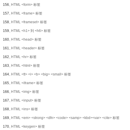
156、
HTML <form> 标签
157、
HTML <frame> 标签
158、
HTML <frameset> 标签
159、
HTML <h1> 到 <h6> 标签
160、
HTML <head> 标签
161、
HTML <header> 标签
162、
HTML <hr> 标签
163、
HTML <html> 标签
164、
HTML <tt> <i> <b> <big> <small> 标签
165、
HTML <iframe> 标签
166、
HTML <img> 标签
167、
HTML <input> 标签
168、
HTML <ins> 标签
169、
HTML <em> <strong> <dfn> <code> <samp> <kbd><var> <cite> 标签
170、
HTML <keygen> 标签