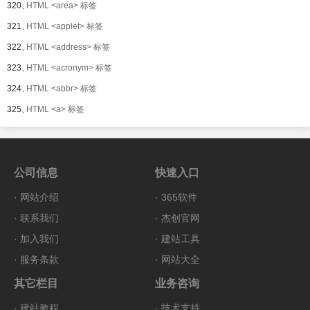
320、
HTML <area> 标签
321、
HTML <applet> 标签
322、
HTML <address> 标签
323、
HTML <acronym> 标签
324、
HTML <abbr> 标签
325、
HTML <a> 标签
公司信息
快速入口
·
网站介绍
·
365软件
·
联系我们
·
杰创官网
·
加入我们
·
建站工具
·
服务条款
·
网站大全
其它栏目
业务咨询
·
建站教程
·
技术支持