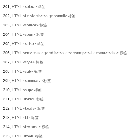
201、
HTML <select> 标签
202、
HTML <tt> <i> <b> <big> <small> 标签
203、
HTML <source> 标签
204、
HTML <span> 标签
205、
HTML <strike> 标签
206、
HTML <em> <strong> <dfn> <code> <samp> <kbd><var> <cite> 标签
207、
HTML <style> 标签
208、
HTML <sub> 标签
209、
HTML <summary> 标签
210、
HTML <sup> 标签
211、
HTML <table> 标签
212、
HTML <tbody> 标签
213、
HTML <td> 标签
214、
HTML <textarea> 标签
215、
HTML <tfoot> 标签