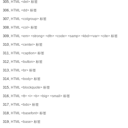
305、
HTML <del> 标签
306、
HTML <dd> 标签
307、
HTML <colgroup> 标签
308、
HTML <col> 标签
309、
HTML <em> <strong> <dfn> <code> <samp> <kbd><var> <cite> 标签
310、
HTML <center> 标签
311、
HTML <caption> 标签
312、
HTML <button> 标签
313、
HTML <br> 标签
314、
HTML <body> 标签
315、
HTML <blockquote> 标签
316、
HTML <tt> <i> <b> <big> <small> 标签
317、
HTML <bdo> 标签
318、
HTML <basefont> 标签
319、
HTML <base> 标签