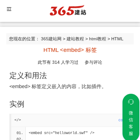
您现在的位置：
365建站网
>
建站教程
>
html教程
> HTML
HTML <embed> 标签
<embed> 标签
此节有
314
人学习过
参与评论
定义和用法
<embed> 标签定义嵌入的内容，比如插件。
实例
微
信
</>
code
客
<embed src="helloworld.swf" />
服