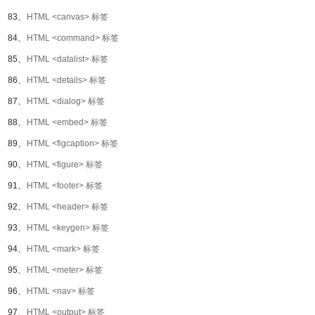
83、
HTML <canvas> 标签
84、
HTML <command> 标签
85、
HTML <datalist> 标签
86、
HTML <details> 标签
87、
HTML <dialog> 标签
88、
HTML <embed> 标签
89、
HTML <figcaption> 标签
90、
HTML <figure> 标签
91、
HTML <footer> 标签
92、
HTML <header> 标签
93、
HTML <keygen> 标签
94、
HTML <mark> 标签
95、
HTML <meter> 标签
96、
HTML <nav> 标签
97、
HTML <output> 标签