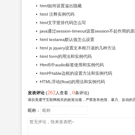
html如何设置溢出隐藏
html 注释实例代码
html文字竖排代码怎么写
java通过session-timeout设置session不起作用的
html textarea默认值怎么设置
html js jquery设置文本框只读的几种方法
html form的用法和实例代码
Html5中audio标签使用和实例代码
html中table边框的设置方法和实例代码
HTML浮动(float)的用法和实例代码
262
0
发表评论
(
人查看
，
条评论)
请自觉遵守互联网相关的政策法规，严禁发布色情、暴力、反动的
昵称：