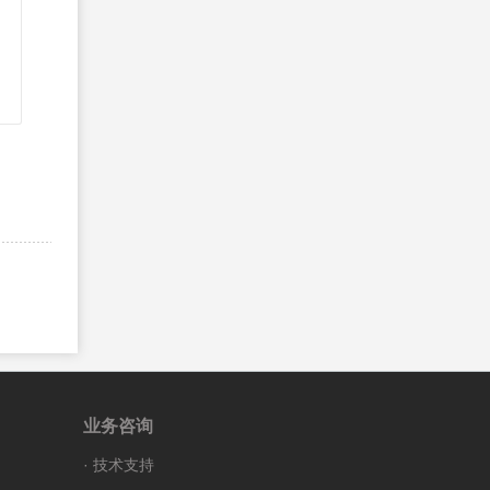
HTML API@@HTML5 地理定位
54、
HTML5 地理定位
55、
HTML5 拖放
56、
HTML 本地存储
57、
HTML5 应用程序缓存
58、
HTML Web Workers
59、
HTML Server-Sent 事件
HTML 参考手册@@HTML 标签列表
60、
HTML 参考手册
61、
为什么使用 HTML4.0？
62、
HTML 4.0 标准属性
63、
HTML 4.01 符号实体
64、
HTML 4.0 事件属性
业务咨询
65、
HTML 全局属性
·
技术支持
66、
HTML 事件属性