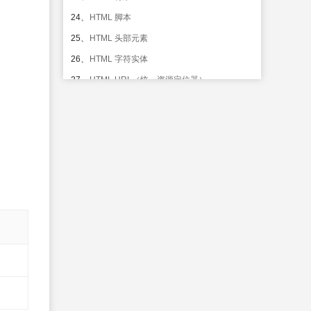
24、
HTML 脚本
25、
HTML 头部元素
26、
HTML 字符实体
27、
HTML URL（统一资源定位器）
28、
HTML URL 字符编码
29、
HTML Web Server
30、
HTML 颜色
31、
HTML 颜色名
32、
HTML <!DOCTYPE>
HTML 快速手册
33、
HTML 4.01 快速参考
HTML XHTML@@XHTML 简介
34、
XHTML 简介
35、
XHTML - 元素