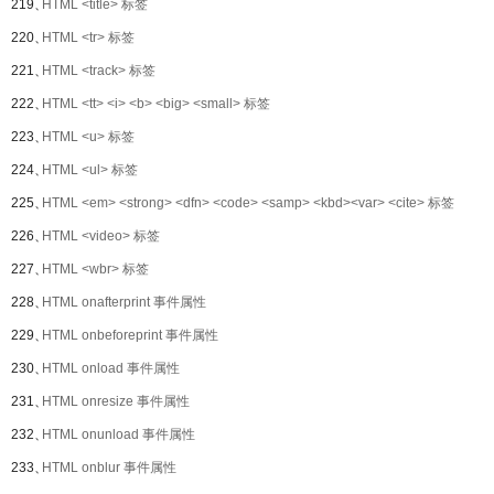
219、
HTML <title> 标签
220、
HTML <tr> 标签
221、
HTML <track> 标签
222、
HTML <tt> <i> <b> <big> <small> 标签
223、
HTML <u> 标签
224、
HTML <ul> 标签
225、
HTML <em> <strong> <dfn> <code> <samp> <kbd><var> <cite> 标签
226、
HTML <video> 标签
227、
HTML <wbr> 标签
228、
HTML onafterprint 事件属性
229、
HTML onbeforeprint 事件属性
230、
HTML onload 事件属性
231、
HTML onresize 事件属性
232、
HTML onunload 事件属性
233、
HTML onblur 事件属性