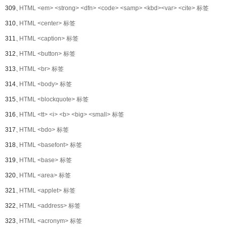
309、
HTML <em> <strong> <dfn> <code> <samp> <kbd><var> <cite> 标签
310、
HTML <center> 标签
311、
HTML <caption> 标签
312、
HTML <button> 标签
313、
HTML <br> 标签
314、
HTML <body> 标签
315、
HTML <blockquote> 标签
316、
HTML <tt> <i> <b> <big> <small> 标签
317、
HTML <bdo> 标签
318、
HTML <basefont> 标签
319、
HTML <base> 标签
320、
HTML <area> 标签
321、
HTML <applet> 标签
322、
HTML <address> 标签
323、
HTML <acronym> 标签