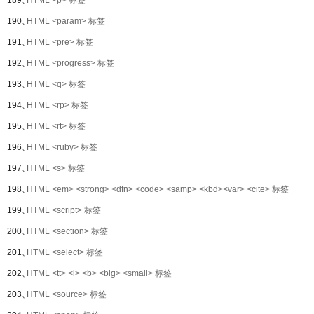
189、
HTML <p> 标签
190、
HTML <param> 标签
191、
HTML <pre> 标签
192、
HTML <progress> 标签
193、
HTML <q> 标签
194、
HTML <rp> 标签
195、
HTML <rt> 标签
196、
HTML <ruby> 标签
197、
HTML <s> 标签
198、
HTML <em> <strong> <dfn> <code> <samp> <kbd><var> <cite> 标签
199、
HTML <script> 标签
200、
HTML <section> 标签
201、
HTML <select> 标签
202、
HTML <tt> <i> <b> <big> <small> 标签
203、
HTML <source> 标签