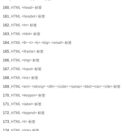
160、
HTML <head> 标签
161、
HTML <header> 标签
162、
HTML <hr> 标签
163、
HTML <html> 标签
164、
HTML <tt> <i> <b> <big> <small> 标签
165、
HTML <iframe> 标签
166、
HTML <img> 标签
167、
HTML <input> 标签
168、
HTML <ins> 标签
169、
HTML <em> <strong> <dfn> <code> <samp> <kbd><var> <cite> 标签
170、
HTML <keygen> 标签
171、
HTML <label> 标签
172、
HTML <legend> 标签
173、
HTML <li> 标签
174、
HTML <link> 标签