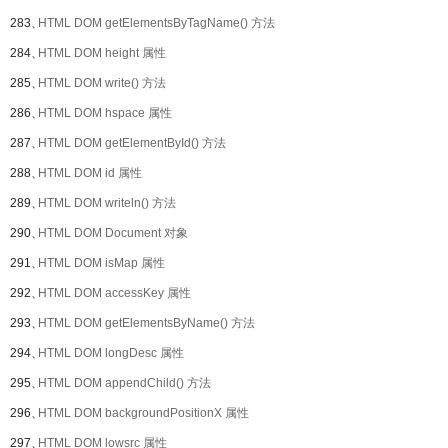
283、
HTML DOM getElementsByTagName() 方法
284、
HTML DOM height 属性
285、
HTML DOM write() 方法
286、
HTML DOM hspace 属性
287、
HTML DOM getElementById() 方法
288、
HTML DOM id 属性
289、
HTML DOM writeln() 方法
290、
HTML DOM Document 对象
291、
HTML DOM isMap 属性
292、
HTML DOM accessKey 属性
293、
HTML DOM getElementsByName() 方法
294、
HTML DOM longDesc 属性
295、
HTML DOM appendChild() 方法
296、
HTML DOM backgroundPositionX 属性
297、
HTML DOM lowsrc 属性