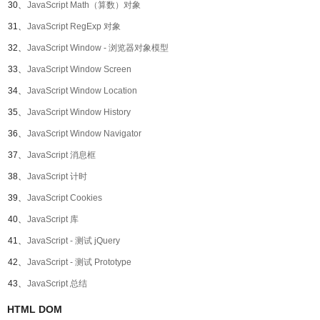
30、
JavaScript Math（算数）对象
31、
JavaScript RegExp 对象
32、
JavaScript Window - 浏览器对象模型
33、
JavaScript Window Screen
34、
JavaScript Window Location
35、
JavaScript Window History
36、
JavaScript Window Navigator
37、
JavaScript 消息框
38、
JavaScript 计时
39、
JavaScript Cookies
40、
JavaScript 库
41、
JavaScript - 测试 jQuery
42、
JavaScript - 测试 Prototype
43、
JavaScript 总结
HTML DOM