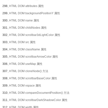
298、
HTML DOM attributes 属性
299、
HTML DOM backgroundPositionY 属性
300、
HTML DOM name 属性
301、
HTML DOM childNodes 属性
302、
HTML DOM scrollbar3dLightColor 属性
303、
HTML DOM src 属性
304、
HTML DOM className 属性
305、
HTML DOM scrollbarArrowColor 属性
306、
HTML DOM useMap 属性
307、
HTML DOM cloneNode() 方法
308、
HTML DOM scrollbarBaseColor 属性
309、
HTML DOM vspace 属性
310、
HTML DOM compareDocumentPosition() 方法
311、
HTML DOM scrollbarDarkShadowColor 属性
312、
HTML DOM width 属性