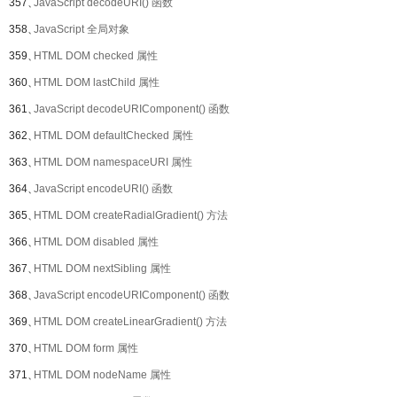
357、
JavaScript decodeURI() 函数
358、
JavaScript 全局对象
359、
HTML DOM checked 属性
360、
HTML DOM lastChild 属性
361、
JavaScript decodeURIComponent() 函数
362、
HTML DOM defaultChecked 属性
363、
HTML DOM namespaceURI 属性
364、
JavaScript encodeURI() 函数
365、
HTML DOM createRadialGradient() 方法
366、
HTML DOM disabled 属性
367、
HTML DOM nextSibling 属性
368、
JavaScript encodeURIComponent() 函数
369、
HTML DOM createLinearGradient() 方法
370、
HTML DOM form 属性
371、
HTML DOM nodeName 属性