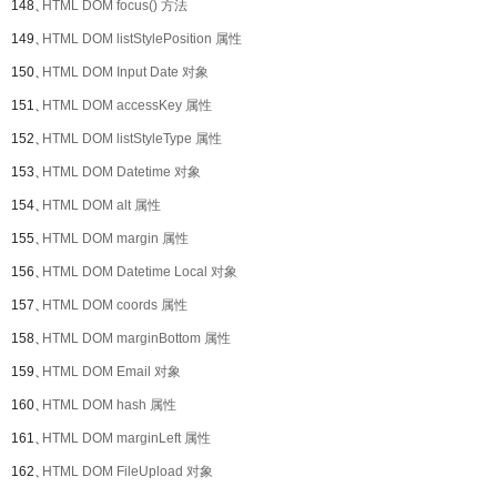
148、
HTML DOM focus() 方法
149、
HTML DOM listStylePosition 属性
150、
HTML DOM Input Date 对象
151、
HTML DOM accessKey 属性
152、
HTML DOM listStyleType 属性
153、
HTML DOM Datetime 对象
154、
HTML DOM alt 属性
155、
HTML DOM margin 属性
156、
HTML DOM Datetime Local 对象
157、
HTML DOM coords 属性
158、
HTML DOM marginBottom 属性
159、
HTML DOM Email 对象
160、
HTML DOM hash 属性
161、
HTML DOM marginLeft 属性
162、
HTML DOM FileUpload 对象