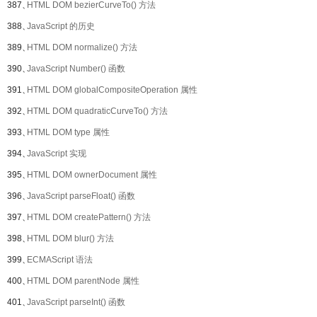
387、
HTML DOM bezierCurveTo() 方法
388、
JavaScript 的历史
389、
HTML DOM normalize() 方法
390、
JavaScript Number() 函数
391、
HTML DOM globalCompositeOperation 属性
392、
HTML DOM quadraticCurveTo() 方法
393、
HTML DOM type 属性
394、
JavaScript 实现
395、
HTML DOM ownerDocument 属性
396、
JavaScript parseFloat() 函数
397、
HTML DOM createPattern() 方法
398、
HTML DOM blur() 方法
399、
ECMAScript 语法
400、
HTML DOM parentNode 属性
401、
JavaScript parseInt() 函数