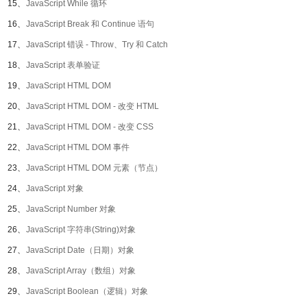
15、
JavaScript While 循环
16、
JavaScript Break 和 Continue 语句
17、
JavaScript 错误 - Throw、Try 和 Catch
18、
JavaScript 表单验证
19、
JavaScript HTML DOM
20、
JavaScript HTML DOM - 改变 HTML
21、
JavaScript HTML DOM - 改变 CSS
22、
JavaScript HTML DOM 事件
23、
JavaScript HTML DOM 元素（节点）
24、
JavaScript 对象
25、
JavaScript Number 对象
26、
JavaScript 字符串(String)对象
27、
JavaScript Date（日期）对象
28、
JavaScript Array（数组）对象
29、
JavaScript Boolean（逻辑）对象