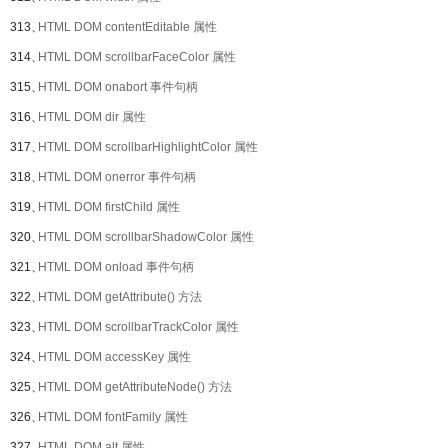
313、
HTML DOM contentEditable 属性
314、
HTML DOM scrollbarFaceColor 属性
315、
HTML DOM onabort 事件句柄
316、
HTML DOM dir 属性
317、
HTML DOM scrollbarHighlightColor 属性
318、
HTML DOM onerror 事件句柄
319、
HTML DOM firstChild 属性
320、
HTML DOM scrollbarShadowColor 属性
321、
HTML DOM onload 事件句柄
322、
HTML DOM getAttribute() 方法
323、
HTML DOM scrollbarTrackColor 属性
324、
HTML DOM accessKey 属性
325、
HTML DOM getAttributeNode() 方法
326、
HTML DOM fontFamily 属性
327、
HTML DOM alt 属性