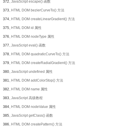
372、
JavaScript escape() 函数
373、
HTML DOM bezierCurveTo() 方法
374、
HTML DOM createLinearGradient() 方法
375、
HTML DOM id 属性
376、
HTML DOM nodeType 属性
377、
JavaScript eval() 函数
378、
HTML DOM quadraticCurveTo() 方法
379、
HTML DOM createRadialGradient() 方法
380、
JavaScript undefined 属性
381、
HTML DOM addColorStop() 方法
382、
HTML DOM name 属性
383、
JavaScript 高级教程
384、
HTML DOM nodeValue 属性
385、
JavaScript getClass() 函数
386、
HTML DOM createPattern() 方法