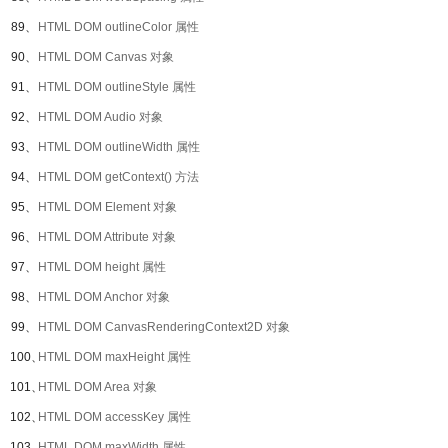
89、
HTML DOM outlineColor 属性
90、
HTML DOM Canvas 对象
91、
HTML DOM outlineStyle 属性
92、
HTML DOM Audio 对象
93、
HTML DOM outlineWidth 属性
94、
HTML DOM getContext() 方法
95、
HTML DOM Element 对象
96、
HTML DOM Attribute 对象
97、
HTML DOM height 属性
98、
HTML DOM Anchor 对象
99、
HTML DOM CanvasRenderingContext2D 对象
100、
HTML DOM maxHeight 属性
101、
HTML DOM Area 对象
102、
HTML DOM accessKey 属性
103、
HTML DOM maxWidth 属性