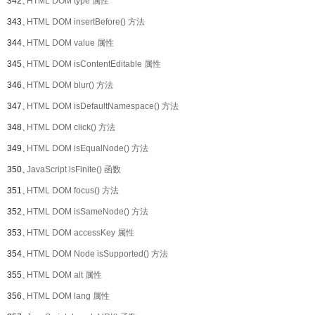
342、
HTML DOM type 属性
343、
HTML DOM insertBefore() 方法
344、
HTML DOM value 属性
345、
HTML DOM isContentEditable 属性
346、
HTML DOM blur() 方法
347、
HTML DOM isDefaultNamespace() 方法
348、
HTML DOM click() 方法
349、
HTML DOM isEqualNode() 方法
350、
JavaScript isFinite() 函数
351、
HTML DOM focus() 方法
352、
HTML DOM isSameNode() 方法
353、
HTML DOM accessKey 属性
354、
HTML DOM Node isSupported() 方法
355、
HTML DOM alt 属性
356、
HTML DOM lang 属性