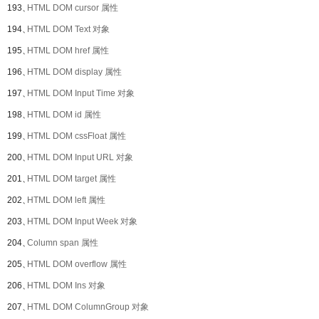
193、
HTML DOM cursor 属性
194、
HTML DOM Text 对象
195、
HTML DOM href 属性
196、
HTML DOM display 属性
197、
HTML DOM Input Time 对象
198、
HTML DOM id 属性
199、
HTML DOM cssFloat 属性
200、
HTML DOM Input URL 对象
201、
HTML DOM target 属性
202、
HTML DOM left 属性
203、
HTML DOM Input Week 对象
204、
Column span 属性
205、
HTML DOM overflow 属性
206、
HTML DOM Ins 对象
207、
HTML DOM ColumnGroup 对象