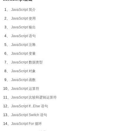
1、
JavaScript 简介
2、
JavaScript 使用
3、
JavaScript 输出
4、
JavaScript 语句
5、
JavaScript 注释
6、
JavaScript 变量
7、
JavaScript 数据类型
8、
JavaScript 对象
9、
JavaScript 函数
10、
JavaScript 运算符
11、
JavaScript 比较和逻辑运算符
12、
JavaScript If...Else 语句
13、
JavaScript Switch 语句
14、
JavaScript For 循环