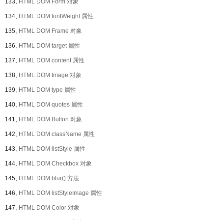
133、
HTML DOM Form 对象
134、
HTML DOM fontWeight 属性
135、
HTML DOM Frame 对象
136、
HTML DOM target 属性
137、
HTML DOM content 属性
138、
HTML DOM Image 对象
139、
HTML DOM type 属性
140、
HTML DOM quotes 属性
141、
HTML DOM Button 对象
142、
HTML DOM className 属性
143、
HTML DOM listStyle 属性
144、
HTML DOM Checkbox 对象
145、
HTML DOM blur() 方法
146、
HTML DOM listStyleImage 属性
147、
HTML DOM Color 对象