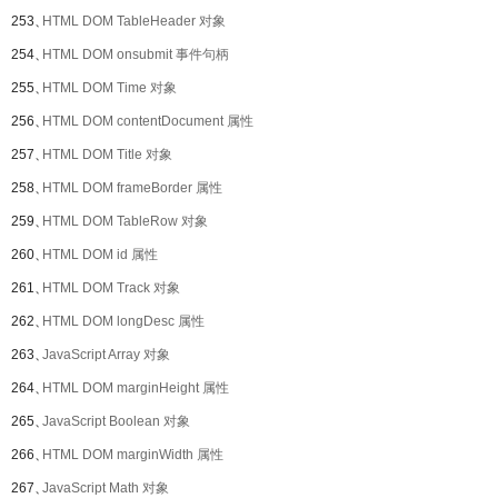
253、
HTML DOM TableHeader 对象
254、
HTML DOM onsubmit 事件句柄
255、
HTML DOM Time 对象
256、
HTML DOM contentDocument 属性
257、
HTML DOM Title 对象
258、
HTML DOM frameBorder 属性
259、
HTML DOM TableRow 对象
260、
HTML DOM id 属性
261、
HTML DOM Track 对象
262、
HTML DOM longDesc 属性
263、
JavaScript Array 对象
264、
HTML DOM marginHeight 属性
265、
JavaScript Boolean 对象
266、
HTML DOM marginWidth 属性
267、
JavaScript Math 对象