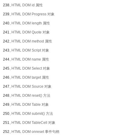
238、
HTML DOM id 属性
239、
HTML DOM Progress 对象
240、
HTML DOM length 属性
241、
HTML DOM Quote 对象
242、
HTML DOM method 属性
243、
HTML DOM Script 对象
244、
HTML DOM name 属性
245、
HTML DOM Select 对象
246、
HTML DOM target 属性
247、
HTML DOM Source 对象
248、
HTML DOM reset() 方法
249、
HTML DOM Table 对象
250、
HTML DOM submit() 方法
251、
HTML DOM TableCell 对象
252、
HTML DOM onreset 事件句柄