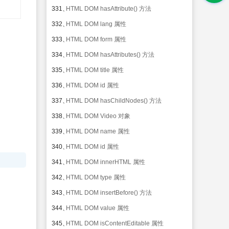
331、
HTML DOM hasAttribute() 方法
332、
HTML DOM lang 属性
333、
HTML DOM form 属性
334、
HTML DOM hasAttributes() 方法
335、
HTML DOM title 属性
336、
HTML DOM id 属性
337、
HTML DOM hasChildNodes() 方法
338、
HTML DOM Video 对象
339、
HTML DOM name 属性
340、
HTML DOM id 属性
341、
HTML DOM innerHTML 属性
342、
HTML DOM type 属性
343、
HTML DOM insertBefore() 方法
344、
HTML DOM value 属性
345、
HTML DOM isContentEditable 属性