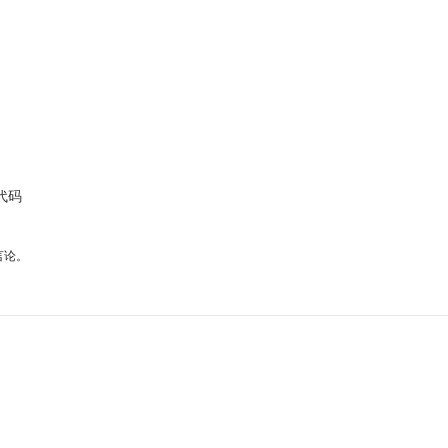
例代码
言论。