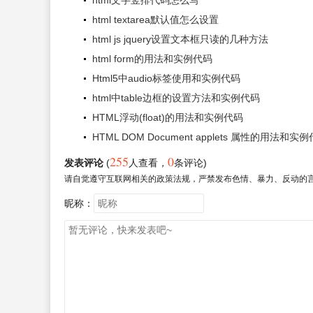
html文字竖排代码怎么写
html textarea默认值怎么设置
html js jquery设置文本框只读的几种方法
html form的用法和实例代码
Html5中audio标签使用和实例代码
html中table边框的设置方法和实例代码
HTML浮动(float)的用法和实例代码
HTML DOM Document applets 属性的用法和实
255
0
发表评论
(
人查看
，
条评论)
请自觉遵守互联网相关的政策法规，严禁发布色情、暴力、反动的
昵称：