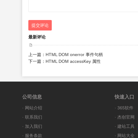
提交评论
最新评论
上一篇：
HTML DOM onerror 事件句柄
下一篇：
HTML DOM accessKey 属性
公司信息
快速入口
·
网站介绍
·
365软件
·
联系我们
·
杰创官网
·
加入我们
·
建站工具
·
服务条款
·
网站大全