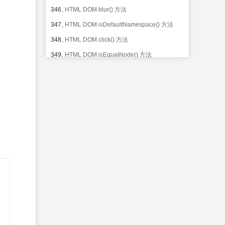
346、
HTML DOM blur() 方法
347、
HTML DOM isDefaultNamespace() 方法
348、
HTML DOM click() 方法
349、
HTML DOM isEqualNode() 方法
350、
JavaScript isFinite() 函数
351、
HTML DOM focus() 方法
352、
HTML DOM isSameNode() 方法
353、
HTML DOM accessKey 属性
354、
HTML DOM Node isSupported() 方法
355、
HTML DOM alt 属性
356、
HTML DOM lang 属性
357、
JavaScript decodeURI() 函数
358、
JavaScript 全局对象
359、
HTML DOM checked 属性
360、
HTML DOM lastChild 属性