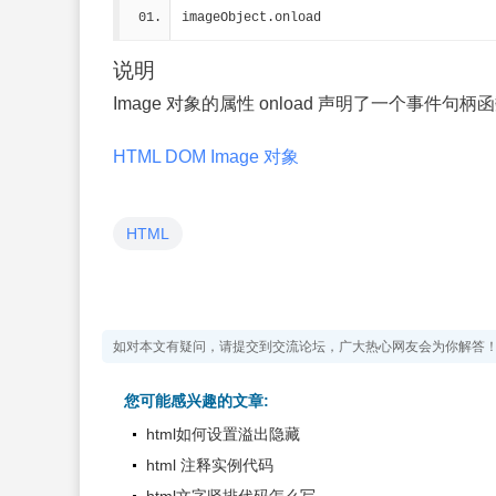
imageObject.onload
说明
Image 对象的属性 onload 声明了一个事
HTML DOM Image 对象
HTML
如对本文有疑问，请提交到交流论坛，广大热心网友会为你解答
您可能感兴趣的文章:
html如何设置溢出隐藏
html 注释实例代码