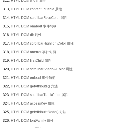
312、
HTML DOM width 属性
313、
HTML DOM contentEditable 属性
314、
HTML DOM scrollbarFaceColor 属性
315、
HTML DOM onabort 事件句柄
316、
HTML DOM dir 属性
317、
HTML DOM scrollbarHighlightColor 属性
318、
HTML DOM onerror 事件句柄
319、
HTML DOM firstChild 属性
320、
HTML DOM scrollbarShadowColor 属性
321、
HTML DOM onload 事件句柄
322、
HTML DOM getAttribute() 方法
323、
HTML DOM scrollbarTrackColor 属性
324、
HTML DOM accessKey 属性
325、
HTML DOM getAttributeNode() 方法
326、
HTML DOM fontFamily 属性