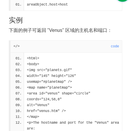
areaObject.host=host
实例
下面的例子可返回 "Venus" 区域的主机名和端口：
</>
code
<html>
<body>
<img src="planets.gif" 
width="145" height="126" 
usemap="#planetmap" />
<map name="planetmap">
<area id="venus" shape="circle" 
coords="124,58,8" 
alt="Venus"
href="venus.htm" />
</map>
<p>The hostname and port for the "Venus" area 
are: