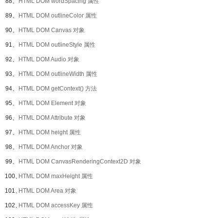
88、
HTML DOM wordSpacing 属性
89、
HTML DOM outlineColor 属性
90、
HTML DOM Canvas 对象
91、
HTML DOM outlineStyle 属性
92、
HTML DOM Audio 对象
93、
HTML DOM outlineWidth 属性
94、
HTML DOM getContext() 方法
95、
HTML DOM Element 对象
96、
HTML DOM Attribute 对象
97、
HTML DOM height 属性
98、
HTML DOM Anchor 对象
99、
HTML DOM CanvasRenderingContext2D 对象
100、
HTML DOM maxHeight 属性
101、
HTML DOM Area 对象
102、
HTML DOM accessKey 属性