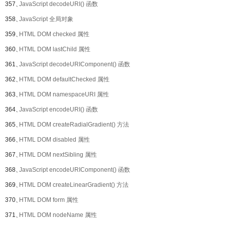
357、
JavaScript decodeURI() 函数
358、
JavaScript 全局对象
359、
HTML DOM checked 属性
360、
HTML DOM lastChild 属性
361、
JavaScript decodeURIComponent() 函数
362、
HTML DOM defaultChecked 属性
363、
HTML DOM namespaceURI 属性
364、
JavaScript encodeURI() 函数
365、
HTML DOM createRadialGradient() 方法
366、
HTML DOM disabled 属性
367、
HTML DOM nextSibling 属性
368、
JavaScript encodeURIComponent() 函数
369、
HTML DOM createLinearGradient() 方法
370、
HTML DOM form 属性
371、
HTML DOM nodeName 属性