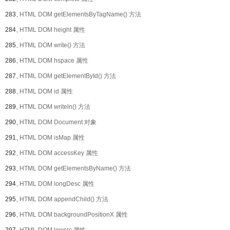
283、
HTML DOM getElementsByTagName() 方法
284、
HTML DOM height 属性
285、
HTML DOM write() 方法
286、
HTML DOM hspace 属性
287、
HTML DOM getElementById() 方法
288、
HTML DOM id 属性
289、
HTML DOM writeln() 方法
290、
HTML DOM Document 对象
291、
HTML DOM isMap 属性
292、
HTML DOM accessKey 属性
293、
HTML DOM getElementsByName() 方法
294、
HTML DOM longDesc 属性
295、
HTML DOM appendChild() 方法
296、
HTML DOM backgroundPositionX 属性