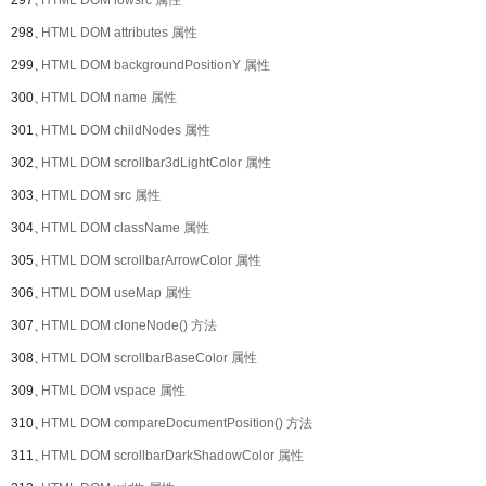
297、
HTML DOM lowsrc 属性
298、
HTML DOM attributes 属性
299、
HTML DOM backgroundPositionY 属性
300、
HTML DOM name 属性
301、
HTML DOM childNodes 属性
302、
HTML DOM scrollbar3dLightColor 属性
303、
HTML DOM src 属性
304、
HTML DOM className 属性
305、
HTML DOM scrollbarArrowColor 属性
306、
HTML DOM useMap 属性
307、
HTML DOM cloneNode() 方法
308、
HTML DOM scrollbarBaseColor 属性
309、
HTML DOM vspace 属性
310、
HTML DOM compareDocumentPosition() 方法
311、
HTML DOM scrollbarDarkShadowColor 属性