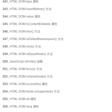
342、
HTML DOM type 属性
343、
HTML DOM insertBefore() 方法
344、
HTML DOM value 属性
345、
HTML DOM isContentEditable 属性
346、
HTML DOM blur() 方法
347、
HTML DOM isDefaultNamespace() 方法
348、
HTML DOM click() 方法
349、
HTML DOM isEqualNode() 方法
350、
JavaScript isFinite() 函数
351、
HTML DOM focus() 方法
352、
HTML DOM isSameNode() 方法
353、
HTML DOM accessKey 属性
354、
HTML DOM Node isSupported() 方法
355、
HTML DOM alt 属性
356、
HTML DOM lang 属性