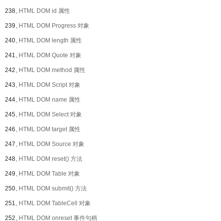
238、
HTML DOM id 属性
239、
HTML DOM Progress 对象
240、
HTML DOM length 属性
241、
HTML DOM Quote 对象
242、
HTML DOM method 属性
243、
HTML DOM Script 对象
244、
HTML DOM name 属性
245、
HTML DOM Select 对象
246、
HTML DOM target 属性
247、
HTML DOM Source 对象
248、
HTML DOM reset() 方法
249、
HTML DOM Table 对象
250、
HTML DOM submit() 方法
251、
HTML DOM TableCell 对象
252、
HTML DOM onreset 事件句柄