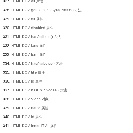
327、
HTML DOM alt 属性
328、
HTML DOM getElementsByTagName() 方法
329、
HTML DOM dir 属性
330、
HTML DOM disabled 属性
331、
HTML DOM hasAttribute() 方法
332、
HTML DOM lang 属性
333、
HTML DOM form 属性
334、
HTML DOM hasAttributes() 方法
335、
HTML DOM title 属性
336、
HTML DOM id 属性
337、
HTML DOM hasChildNodes() 方法
338、
HTML DOM Video 对象
339、
HTML DOM name 属性
340、
HTML DOM id 属性
341、
HTML DOM innerHTML 属性