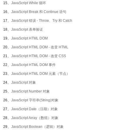
15、
JavaScript While 循环
16、
JavaScript Break 和 Continue 语句
17、
JavaScript 错误 - Throw、Try 和 Catch
18、
JavaScript 表单验证
19、
JavaScript HTML DOM
20、
JavaScript HTML DOM - 改变 HTML
21、
JavaScript HTML DOM - 改变 CSS
22、
JavaScript HTML DOM 事件
23、
JavaScript HTML DOM 元素（节点）
24、
JavaScript 对象
25、
JavaScript Number 对象
26、
JavaScript 字符串(String)对象
27、
JavaScript Date（日期）对象
28、
JavaScript Array（数组）对象
29、
JavaScript Boolean（逻辑）对象