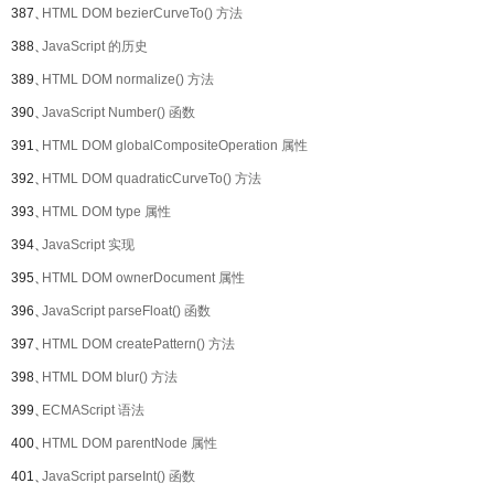
387、
HTML DOM bezierCurveTo() 方法
388、
JavaScript 的历史
389、
HTML DOM normalize() 方法
390、
JavaScript Number() 函数
391、
HTML DOM globalCompositeOperation 属性
392、
HTML DOM quadraticCurveTo() 方法
393、
HTML DOM type 属性
394、
JavaScript 实现
395、
HTML DOM ownerDocument 属性
396、
JavaScript parseFloat() 函数
397、
HTML DOM createPattern() 方法
398、
HTML DOM blur() 方法
399、
ECMAScript 语法
400、
HTML DOM parentNode 属性
401、
JavaScript parseInt() 函数