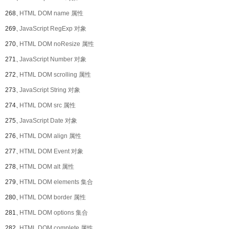
268、
HTML DOM name 属性
269、
JavaScript RegExp 对象
270、
HTML DOM noResize 属性
271、
JavaScript Number 对象
272、
HTML DOM scrolling 属性
273、
JavaScript String 对象
274、
HTML DOM src 属性
275、
JavaScript Date 对象
276、
HTML DOM align 属性
277、
HTML DOM Event 对象
278、
HTML DOM alt 属性
279、
HTML DOM elements 集合
280、
HTML DOM border 属性
281、
HTML DOM options 集合
282、
HTML DOM complete 属性