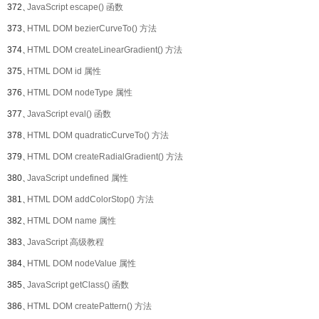
372、
JavaScript escape() 函数
373、
HTML DOM bezierCurveTo() 方法
374、
HTML DOM createLinearGradient() 方法
375、
HTML DOM id 属性
376、
HTML DOM nodeType 属性
377、
JavaScript eval() 函数
378、
HTML DOM quadraticCurveTo() 方法
379、
HTML DOM createRadialGradient() 方法
380、
JavaScript undefined 属性
381、
HTML DOM addColorStop() 方法
382、
HTML DOM name 属性
383、
JavaScript 高级教程
384、
HTML DOM nodeValue 属性
385、
JavaScript getClass() 函数
386、
HTML DOM createPattern() 方法