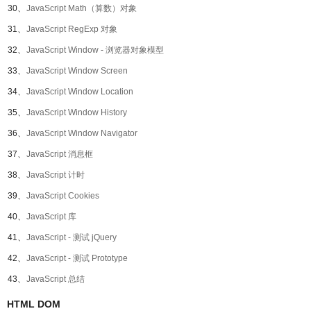
30、
JavaScript Math（算数）对象
31、
JavaScript RegExp 对象
32、
JavaScript Window - 浏览器对象模型
33、
JavaScript Window Screen
34、
JavaScript Window Location
35、
JavaScript Window History
36、
JavaScript Window Navigator
37、
JavaScript 消息框
38、
JavaScript 计时
39、
JavaScript Cookies
40、
JavaScript 库
41、
JavaScript - 测试 jQuery
42、
JavaScript - 测试 Prototype
43、
JavaScript 总结
HTML DOM