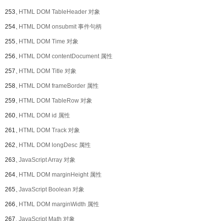
253、
HTML DOM TableHeader 对象
254、
HTML DOM onsubmit 事件句柄
255、
HTML DOM Time 对象
256、
HTML DOM contentDocument 属性
257、
HTML DOM Title 对象
258、
HTML DOM frameBorder 属性
259、
HTML DOM TableRow 对象
260、
HTML DOM id 属性
261、
HTML DOM Track 对象
262、
HTML DOM longDesc 属性
263、
JavaScript Array 对象
264、
HTML DOM marginHeight 属性
265、
JavaScript Boolean 对象
266、
HTML DOM marginWidth 属性
267、
JavaScript Math 对象