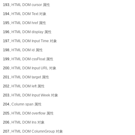
193、
HTML DOM cursor 属性
194、
HTML DOM Text 对象
195、
HTML DOM href 属性
196、
HTML DOM display 属性
197、
HTML DOM Input Time 对象
198、
HTML DOM id 属性
199、
HTML DOM cssFloat 属性
200、
HTML DOM Input URL 对象
201、
HTML DOM target 属性
202、
HTML DOM left 属性
203、
HTML DOM Input Week 对象
204、
Column span 属性
205、
HTML DOM overflow 属性
206、
HTML DOM Ins 对象
207、
HTML DOM ColumnGroup 对象