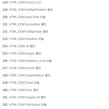
148、
HTML DOM focus() 方法
149、
HTML DOM listStylePosition 属性
150、
HTML DOM Input Date 对象
151、
HTML DOM accessKey 属性
152、
HTML DOM listStyleType 属性
153、
HTML DOM Datetime 对象
154、
HTML DOM alt 属性
155、
HTML DOM margin 属性
156、
HTML DOM Datetime Local 对象
157、
HTML DOM coords 属性
158、
HTML DOM marginBottom 属性
159、
HTML DOM Email 对象
160、
HTML DOM hash 属性
161、
HTML DOM marginLeft 属性
162、
HTML DOM FileUpload 对象