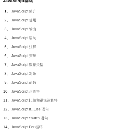
JavaScript基础
1、
JavaScript 简介
2、
JavaScript 使用
3、
JavaScript 输出
4、
JavaScript 语句
5、
JavaScript 注释
6、
JavaScript 变量
7、
JavaScript 数据类型
8、
JavaScript 对象
9、
JavaScript 函数
10、
JavaScript 运算符
11、
JavaScript 比较和逻辑运算符
12、
JavaScript If...Else 语句
13、
JavaScript Switch 语句
14、
JavaScript For 循环