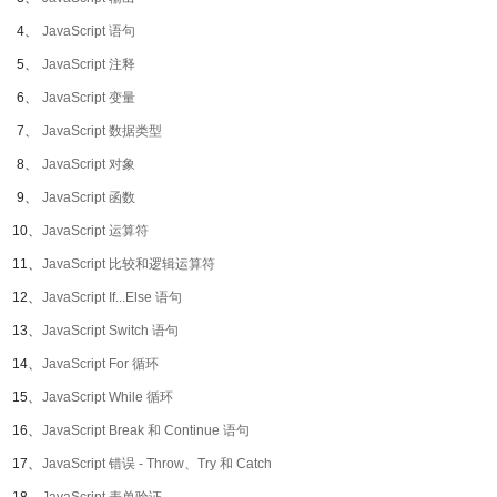
4、
JavaScript 语句
5、
JavaScript 注释
6、
JavaScript 变量
7、
JavaScript 数据类型
8、
JavaScript 对象
9、
JavaScript 函数
10、
JavaScript 运算符
11、
JavaScript 比较和逻辑运算符
12、
JavaScript If...Else 语句
13、
JavaScript Switch 语句
14、
JavaScript For 循环
15、
JavaScript While 循环
16、
JavaScript Break 和 Continue 语句
17、
JavaScript 错误 - Throw、Try 和 Catch