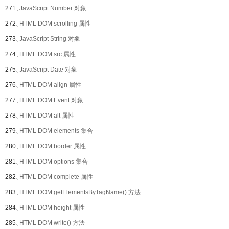
271、
JavaScript Number 对象
272、
HTML DOM scrolling 属性
273、
JavaScript String 对象
274、
HTML DOM src 属性
275、
JavaScript Date 对象
276、
HTML DOM align 属性
277、
HTML DOM Event 对象
278、
HTML DOM alt 属性
279、
HTML DOM elements 集合
280、
HTML DOM border 属性
281、
HTML DOM options 集合
282、
HTML DOM complete 属性
283、
HTML DOM getElementsByTagName() 方法
284、
HTML DOM height 属性
285、
HTML DOM write() 方法