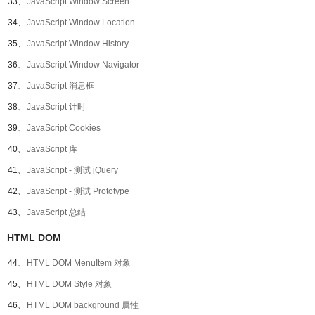
33、
JavaScript Window Screen
34、
JavaScript Window Location
35、
JavaScript Window History
36、
JavaScript Window Navigator
37、
JavaScript 消息框
38、
JavaScript 计时
39、
JavaScript Cookies
40、
JavaScript 库
41、
JavaScript - 测试 jQuery
42、
JavaScript - 测试 Prototype
43、
JavaScript 总结
HTML DOM
44、
HTML DOM MenuItem 对象
45、
HTML DOM Style 对象
46、
HTML DOM background 属性