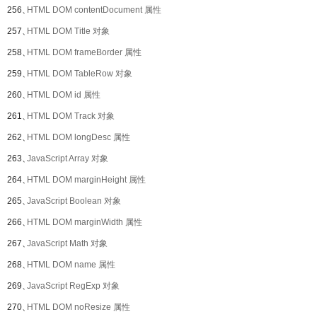
256、
HTML DOM contentDocument 属性
257、
HTML DOM Title 对象
258、
HTML DOM frameBorder 属性
259、
HTML DOM TableRow 对象
260、
HTML DOM id 属性
261、
HTML DOM Track 对象
262、
HTML DOM longDesc 属性
263、
JavaScript Array 对象
264、
HTML DOM marginHeight 属性
265、
JavaScript Boolean 对象
266、
HTML DOM marginWidth 属性
267、
JavaScript Math 对象
268、
HTML DOM name 属性
269、
JavaScript RegExp 对象
270、
HTML DOM noResize 属性