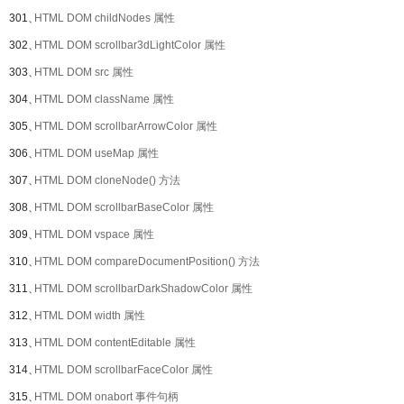
301、
HTML DOM childNodes 属性
302、
HTML DOM scrollbar3dLightColor 属性
303、
HTML DOM src 属性
304、
HTML DOM className 属性
305、
HTML DOM scrollbarArrowColor 属性
306、
HTML DOM useMap 属性
307、
HTML DOM cloneNode() 方法
308、
HTML DOM scrollbarBaseColor 属性
309、
HTML DOM vspace 属性
310、
HTML DOM compareDocumentPosition() 方法
311、
HTML DOM scrollbarDarkShadowColor 属性
312、
HTML DOM width 属性
313、
HTML DOM contentEditable 属性
314、
HTML DOM scrollbarFaceColor 属性
315、
HTML DOM onabort 事件句柄