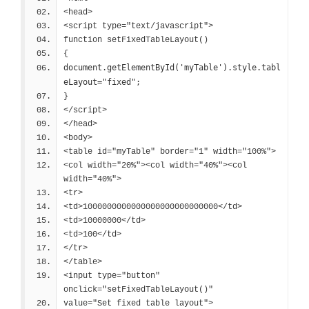
<head>
<script type="text/javascript">
function setFixedTableLayout()
{
document.getElementById('myTable').style.tabl
eLayout="fixed";
}
</script>
</head>
<body>
<table id="myTable" border="1" width="100%">
<col width="20%"><col width="40%"><col 
width="40%">
<tr>
<td>1000000000000000000000000000</td>
<td>10000000</td>
<td>100</td>
</tr>
</table>
<input type="button" 
onclick="setFixedTableLayout()"
value="Set fixed table layout">