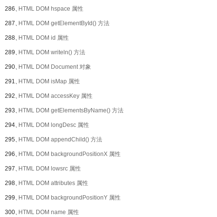
286、
HTML DOM hspace 属性
287、
HTML DOM getElementById() 方法
288、
HTML DOM id 属性
289、
HTML DOM writeln() 方法
290、
HTML DOM Document 对象
291、
HTML DOM isMap 属性
292、
HTML DOM accessKey 属性
293、
HTML DOM getElementsByName() 方法
294、
HTML DOM longDesc 属性
295、
HTML DOM appendChild() 方法
296、
HTML DOM backgroundPositionX 属性
297、
HTML DOM lowsrc 属性
298、
HTML DOM attributes 属性
299、
HTML DOM backgroundPositionY 属性
300、
HTML DOM name 属性