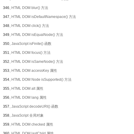
346、
HTML DOM blur() 方法
347、
HTML DOM isDefaultNamespace() 方法
348、
HTML DOM click() 方法
349、
HTML DOM isEqualNode() 方法
350、
JavaScript isFinite() 函数
351、
HTML DOM focus() 方法
352、
HTML DOM isSameNode() 方法
353、
HTML DOM accessKey 属性
354、
HTML DOM Node isSupported() 方法
355、
HTML DOM alt 属性
356、
HTML DOM lang 属性
357、
JavaScript decodeURI() 函数
358、
JavaScript 全局对象
359、
HTML DOM checked 属性
360、
HTML DOM lastChild 属性