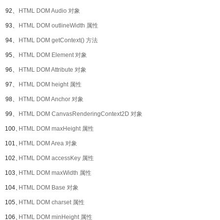
92、
HTML DOM Audio 对象
93、
HTML DOM outlineWidth 属性
94、
HTML DOM getContext() 方法
95、
HTML DOM Element 对象
96、
HTML DOM Attribute 对象
97、
HTML DOM height 属性
98、
HTML DOM Anchor 对象
99、
HTML DOM CanvasRenderingContext2D 对象
100、
HTML DOM maxHeight 属性
101、
HTML DOM Area 对象
102、
HTML DOM accessKey 属性
103、
HTML DOM maxWidth 属性
104、
HTML DOM Base 对象
105、
HTML DOM charset 属性
106、
HTML DOM minHeight 属性