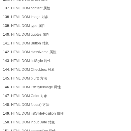
137、
HTML DOM content 属性
138、
HTML DOM Image 对象
139、
HTML DOM type 属性
140、
HTML DOM quotes 属性
141、
HTML DOM Button 对象
142、
HTML DOM className 属性
143、
HTML DOM listStyle 属性
144、
HTML DOM Checkbox 对象
145、
HTML DOM blur() 方法
146、
HTML DOM listStyleImage 属性
147、
HTML DOM Color 对象
148、
HTML DOM focus() 方法
149、
HTML DOM listStylePosition 属性
150、
HTML DOM Input Date 对象