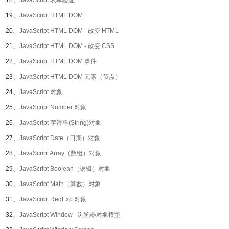
18、
JavaScript 表单验证
19、
JavaScript HTML DOM
20、
JavaScript HTML DOM - 改变 HTML
21、
JavaScript HTML DOM - 改变 CSS
22、
JavaScript HTML DOM 事件
23、
JavaScript HTML DOM 元素（节点）
24、
JavaScript 对象
25、
JavaScript Number 对象
26、
JavaScript 字符串(String)对象
27、
JavaScript Date（日期）对象
28、
JavaScript Array（数组）对象
29、
JavaScript Boolean（逻辑）对象
30、
JavaScript Math（算数）对象
31、
JavaScript RegExp 对象
32、
JavaScript Window - 浏览器对象模型