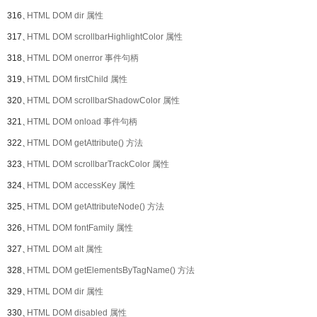
316、
HTML DOM dir 属性
317、
HTML DOM scrollbarHighlightColor 属性
318、
HTML DOM onerror 事件句柄
319、
HTML DOM firstChild 属性
320、
HTML DOM scrollbarShadowColor 属性
321、
HTML DOM onload 事件句柄
322、
HTML DOM getAttribute() 方法
323、
HTML DOM scrollbarTrackColor 属性
324、
HTML DOM accessKey 属性
325、
HTML DOM getAttributeNode() 方法
326、
HTML DOM fontFamily 属性
327、
HTML DOM alt 属性
328、
HTML DOM getElementsByTagName() 方法
329、
HTML DOM dir 属性
330、
HTML DOM disabled 属性