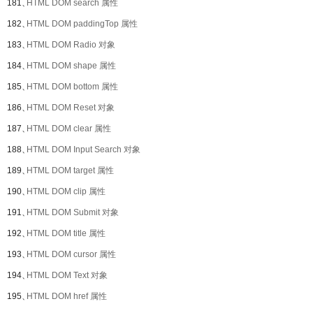
181、
HTML DOM search 属性
182、
HTML DOM paddingTop 属性
183、
HTML DOM Radio 对象
184、
HTML DOM shape 属性
185、
HTML DOM bottom 属性
186、
HTML DOM Reset 对象
187、
HTML DOM clear 属性
188、
HTML DOM Input Search 对象
189、
HTML DOM target 属性
190、
HTML DOM clip 属性
191、
HTML DOM Submit 对象
192、
HTML DOM title 属性
193、
HTML DOM cursor 属性
194、
HTML DOM Text 对象
195、
HTML DOM href 属性