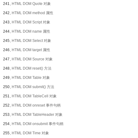
241、
HTML DOM Quote 对象
242、
HTML DOM method 属性
243、
HTML DOM Script 对象
244、
HTML DOM name 属性
245、
HTML DOM Select 对象
246、
HTML DOM target 属性
247、
HTML DOM Source 对象
248、
HTML DOM reset() 方法
249、
HTML DOM Table 对象
250、
HTML DOM submit() 方法
251、
HTML DOM TableCell 对象
252、
HTML DOM onreset 事件句柄
253、
HTML DOM TableHeader 对象
254、
HTML DOM onsubmit 事件句柄
255、
HTML DOM Time 对象