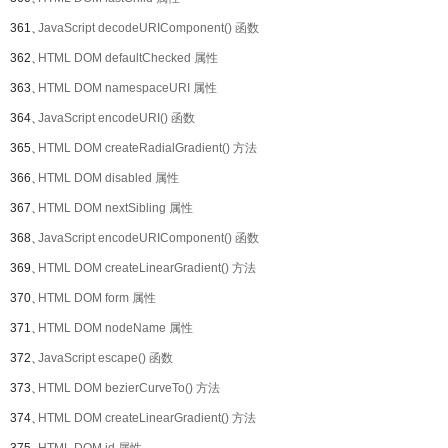
361、
JavaScript decodeURIComponent() 函数
362、
HTML DOM defaultChecked 属性
363、
HTML DOM namespaceURI 属性
364、
JavaScript encodeURI() 函数
365、
HTML DOM createRadialGradient() 方法
366、
HTML DOM disabled 属性
367、
HTML DOM nextSibling 属性
368、
JavaScript encodeURIComponent() 函数
369、
HTML DOM createLinearGradient() 方法
370、
HTML DOM form 属性
371、
HTML DOM nodeName 属性
372、
JavaScript escape() 函数
373、
HTML DOM bezierCurveTo() 方法
374、
HTML DOM createLinearGradient() 方法