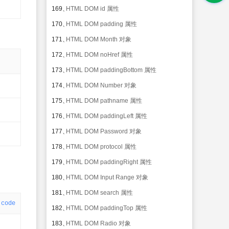
169、
HTML DOM id 属性
170、
HTML DOM padding 属性
171、
HTML DOM Month 对象
172、
HTML DOM noHref 属性
173、
HTML DOM paddingBottom 属性
174、
HTML DOM Number 对象
175、
HTML DOM pathname 属性
176、
HTML DOM paddingLeft 属性
177、
HTML DOM Password 对象
178、
HTML DOM protocol 属性
179、
HTML DOM paddingRight 属性
180、
HTML DOM Input Range 对象
181、
HTML DOM search 属性
code
182、
HTML DOM paddingTop 属性
183、
HTML DOM Radio 对象