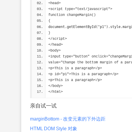
<head>
<script type="text/javascript">
function changeMargin()
{
document.getElementById("p1").style.marg
}
</script>
</head>
<body>
<input type="button" onclick="changeMarg
value="Change the bottom margin of a par
<p>This is a paragraph</p>
<p id="p1">This is a paragraph</p>
<p>This is a paragraph</p>
</body>
</html>
亲自试一试
marginBottom - 改变元素的下外边距
HTML DOM Style 对象