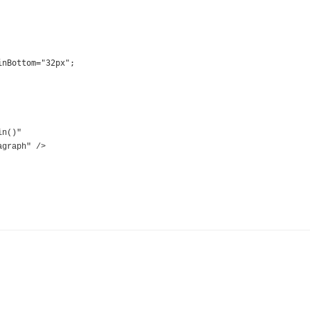
inBottom="32px";
in()" 
agraph" />