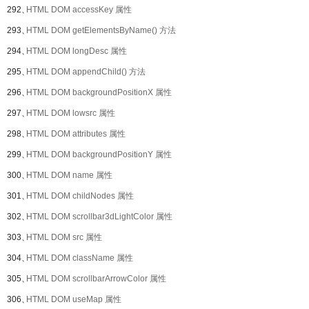
292、
HTML DOM accessKey 属性
293、
HTML DOM getElementsByName() 方法
294、
HTML DOM longDesc 属性
295、
HTML DOM appendChild() 方法
296、
HTML DOM backgroundPositionX 属性
297、
HTML DOM lowsrc 属性
298、
HTML DOM attributes 属性
299、
HTML DOM backgroundPositionY 属性
300、
HTML DOM name 属性
301、
HTML DOM childNodes 属性
302、
HTML DOM scrollbar3dLightColor 属性
303、
HTML DOM src 属性
304、
HTML DOM className 属性
305、
HTML DOM scrollbarArrowColor 属性
306、
HTML DOM useMap 属性