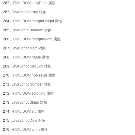
262、
HTML DOM longDesc 属性
263、
JavaScript Array 对象
264、
HTML DOM marginHeight 属性
265、
JavaScript Boolean 对象
266、
HTML DOM marginWidth 属性
267、
JavaScript Math 对象
268、
HTML DOM name 属性
269、
JavaScript RegExp 对象
270、
HTML DOM noResize 属性
271、
JavaScript Number 对象
272、
HTML DOM scrolling 属性
273、
JavaScript String 对象
274、
HTML DOM src 属性
275、
JavaScript Date 对象
276、
HTML DOM align 属性