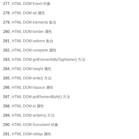
277、
HTML DOM Event 对象
278、
HTML DOM alt 属性
279、
HTML DOM elements 集合
280、
HTML DOM border 属性
281、
HTML DOM options 集合
282、
HTML DOM complete 属性
283、
HTML DOM getElementsByTagName() 方法
284、
HTML DOM height 属性
285、
HTML DOM write() 方法
286、
HTML DOM hspace 属性
287、
HTML DOM getElementById() 方法
288、
HTML DOM id 属性
289、
HTML DOM writeln() 方法
290、
HTML DOM Document 对象
291、
HTML DOM isMap 属性