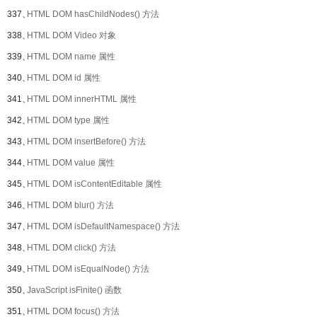
337、
HTML DOM hasChildNodes() 方法
338、
HTML DOM Video 对象
339、
HTML DOM name 属性
340、
HTML DOM id 属性
341、
HTML DOM innerHTML 属性
342、
HTML DOM type 属性
343、
HTML DOM insertBefore() 方法
344、
HTML DOM value 属性
345、
HTML DOM isContentEditable 属性
346、
HTML DOM blur() 方法
347、
HTML DOM isDefaultNamespace() 方法
348、
HTML DOM click() 方法
349、
HTML DOM isEqualNode() 方法
350、
JavaScript isFinite() 函数
351、
HTML DOM focus() 方法