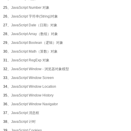
25、
JavaScript Number 对象
26、
JavaScript 字符串(String)对象
27、
JavaScript Date（日期）对象
28、
JavaScript Array（数组）对象
29、
JavaScript Boolean（逻辑）对象
30、
JavaScript Math（算数）对象
31、
JavaScript RegExp 对象
32、
JavaScript Window - 浏览器对象模型
33、
JavaScript Window Screen
34、
JavaScript Window Location
35、
JavaScript Window History
36、
JavaScript Window Navigator
37、
JavaScript 消息框
38、
JavaScript 计时
39、
JavaScript Cookies