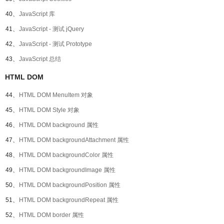
40、
JavaScript 库
41、
JavaScript - 测试 jQuery
42、
JavaScript - 测试 Prototype
43、
JavaScript 总结
HTML DOM
44、
HTML DOM MenuItem 对象
45、
HTML DOM Style 对象
46、
HTML DOM background 属性
47、
HTML DOM backgroundAttachment 属性
48、
HTML DOM backgroundColor 属性
49、
HTML DOM backgroundImage 属性
50、
HTML DOM backgroundPosition 属性
51、
HTML DOM backgroundRepeat 属性
52、
HTML DOM border 属性