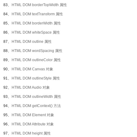
83、
HTML DOM borderTopWidth 属性
84、
HTML DOM textTransform 属性
85、
HTML DOM borderWidth 属性
86、
HTML DOM whiteSpace 属性
87、
HTML DOM outline 属性
88、
HTML DOM wordSpacing 属性
89、
HTML DOM outlineColor 属性
90、
HTML DOM Canvas 对象
91、
HTML DOM outlineStyle 属性
92、
HTML DOM Audio 对象
93、
HTML DOM outlineWidth 属性
94、
HTML DOM getContext() 方法
95、
HTML DOM Element 对象
96、
HTML DOM Attribute 对象
97、
HTML DOM height 属性