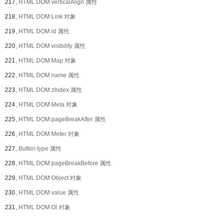
217、
HTML DOM verticalAlign 属性
218、
HTML DOM Link 对象
219、
HTML DOM id 属性
220、
HTML DOM visibility 属性
221、
HTML DOM Map 对象
222、
HTML DOM name 属性
223、
HTML DOM zIndex 属性
224、
HTML DOM Meta 对象
225、
HTML DOM pageBreakAfter 属性
226、
HTML DOM Meter 对象
227、
Button type 属性
228、
HTML DOM pageBreakBefore 属性
229、
HTML DOM Object 对象
230、
HTML DOM value 属性
231、
HTML DOM Ol 对象