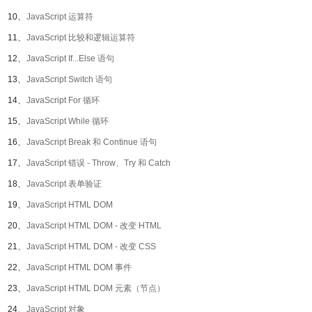
10、
JavaScript 运算符
11、
JavaScript 比较和逻辑运算符
12、
JavaScript If...Else 语句
13、
JavaScript Switch 语句
14、
JavaScript For 循环
15、
JavaScript While 循环
16、
JavaScript Break 和 Continue 语句
17、
JavaScript 错误 - Throw、Try 和 Catch
18、
JavaScript 表单验证
19、
JavaScript HTML DOM
20、
JavaScript HTML DOM - 改变 HTML
21、
JavaScript HTML DOM - 改变 CSS
22、
JavaScript HTML DOM 事件
23、
JavaScript HTML DOM 元素（节点）
24、
JavaScript 对象