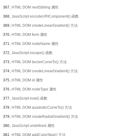
367、
HTML DOM nextSibling 属性
368、
JavaScript encodeURIComponent() 函数
369、
HTML DOM createLinearGradient() 方法
370、
HTML DOM form 属性
371、
HTML DOM nodeName 属性
372、
JavaScript escape() 函数
373、
HTML DOM bezierCurveTo() 方法
374、
HTML DOM createLinearGradient() 方法
375、
HTML DOM id 属性
376、
HTML DOM nodeType 属性
377、
JavaScript eval() 函数
378、
HTML DOM quadraticCurveTo() 方法
379、
HTML DOM createRadialGradient() 方法
380、
JavaScript undefined 属性
381、
HTML DOM addColorStop() 方法