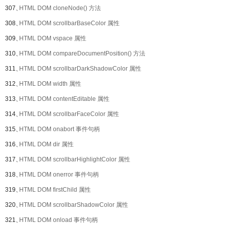
307、
HTML DOM cloneNode() 方法
308、
HTML DOM scrollbarBaseColor 属性
309、
HTML DOM vspace 属性
310、
HTML DOM compareDocumentPosition() 方法
311、
HTML DOM scrollbarDarkShadowColor 属性
312、
HTML DOM width 属性
313、
HTML DOM contentEditable 属性
314、
HTML DOM scrollbarFaceColor 属性
315、
HTML DOM onabort 事件句柄
316、
HTML DOM dir 属性
317、
HTML DOM scrollbarHighlightColor 属性
318、
HTML DOM onerror 事件句柄
319、
HTML DOM firstChild 属性
320、
HTML DOM scrollbarShadowColor 属性
321、
HTML DOM onload 事件句柄