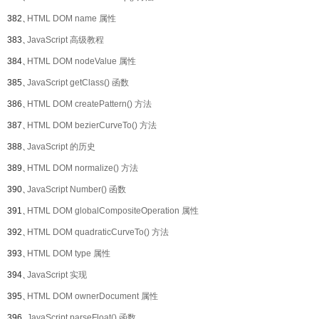
382、
HTML DOM name 属性
383、
JavaScript 高级教程
384、
HTML DOM nodeValue 属性
385、
JavaScript getClass() 函数
386、
HTML DOM createPattern() 方法
387、
HTML DOM bezierCurveTo() 方法
388、
JavaScript 的历史
389、
HTML DOM normalize() 方法
390、
JavaScript Number() 函数
391、
HTML DOM globalCompositeOperation 属性
392、
HTML DOM quadraticCurveTo() 方法
393、
HTML DOM type 属性
394、
JavaScript 实现
395、
HTML DOM ownerDocument 属性
396、
JavaScript parseFloat() 函数