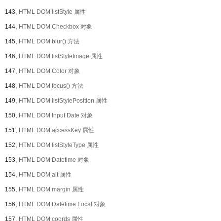
143、
HTML DOM listStyle 属性
144、
HTML DOM Checkbox 对象
145、
HTML DOM blur() 方法
146、
HTML DOM listStyleImage 属性
147、
HTML DOM Color 对象
148、
HTML DOM focus() 方法
149、
HTML DOM listStylePosition 属性
150、
HTML DOM Input Date 对象
151、
HTML DOM accessKey 属性
152、
HTML DOM listStyleType 属性
153、
HTML DOM Datetime 对象
154、
HTML DOM alt 属性
155、
HTML DOM margin 属性
156、
HTML DOM Datetime Local 对象
157、
HTML DOM coords 属性