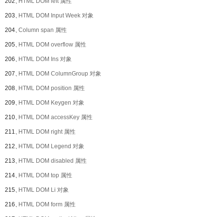
202、
HTML DOM left 属性
203、
HTML DOM Input Week 对象
204、
Column span 属性
205、
HTML DOM overflow 属性
206、
HTML DOM Ins 对象
207、
HTML DOM ColumnGroup 对象
208、
HTML DOM position 属性
209、
HTML DOM Keygen 对象
210、
HTML DOM accessKey 属性
211、
HTML DOM right 属性
212、
HTML DOM Legend 对象
213、
HTML DOM disabled 属性
214、
HTML DOM top 属性
215、
HTML DOM Li 对象
216、
HTML DOM form 属性