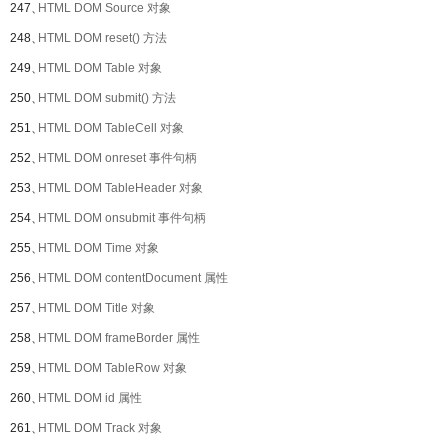
247、
HTML DOM Source 对象
248、
HTML DOM reset() 方法
249、
HTML DOM Table 对象
250、
HTML DOM submit() 方法
251、
HTML DOM TableCell 对象
252、
HTML DOM onreset 事件句柄
253、
HTML DOM TableHeader 对象
254、
HTML DOM onsubmit 事件句柄
255、
HTML DOM Time 对象
256、
HTML DOM contentDocument 属性
257、
HTML DOM Title 对象
258、
HTML DOM frameBorder 属性
259、
HTML DOM TableRow 对象
260、
HTML DOM id 属性
261、
HTML DOM Track 对象