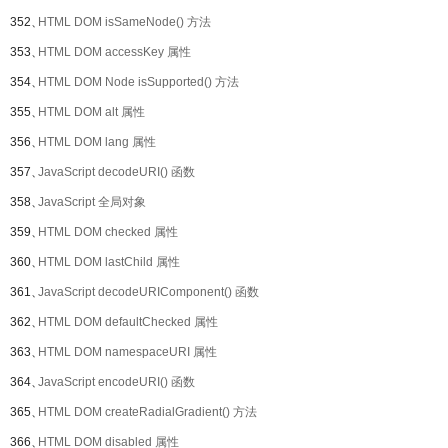
352、
HTML DOM isSameNode() 方法
353、
HTML DOM accessKey 属性
354、
HTML DOM Node isSupported() 方法
355、
HTML DOM alt 属性
356、
HTML DOM lang 属性
357、
JavaScript decodeURI() 函数
358、
JavaScript 全局对象
359、
HTML DOM checked 属性
360、
HTML DOM lastChild 属性
361、
JavaScript decodeURIComponent() 函数
362、
HTML DOM defaultChecked 属性
363、
HTML DOM namespaceURI 属性
364、
JavaScript encodeURI() 函数
365、
HTML DOM createRadialGradient() 方法
366、
HTML DOM disabled 属性