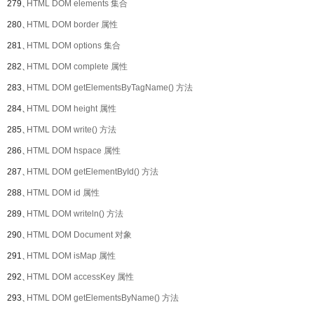
279、
HTML DOM elements 集合
280、
HTML DOM border 属性
281、
HTML DOM options 集合
282、
HTML DOM complete 属性
283、
HTML DOM getElementsByTagName() 方法
284、
HTML DOM height 属性
285、
HTML DOM write() 方法
286、
HTML DOM hspace 属性
287、
HTML DOM getElementById() 方法
288、
HTML DOM id 属性
289、
HTML DOM writeln() 方法
290、
HTML DOM Document 对象
291、
HTML DOM isMap 属性
292、
HTML DOM accessKey 属性
293、
HTML DOM getElementsByName() 方法