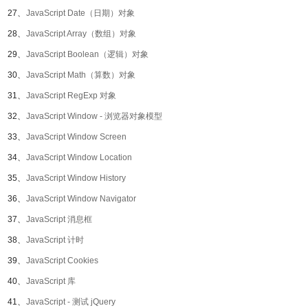
27、
JavaScript Date（日期）对象
28、
JavaScript Array（数组）对象
29、
JavaScript Boolean（逻辑）对象
30、
JavaScript Math（算数）对象
31、
JavaScript RegExp 对象
32、
JavaScript Window - 浏览器对象模型
33、
JavaScript Window Screen
34、
JavaScript Window Location
35、
JavaScript Window History
36、
JavaScript Window Navigator
37、
JavaScript 消息框
38、
JavaScript 计时
39、
JavaScript Cookies
40、
JavaScript 库
41、
JavaScript - 测试 jQuery