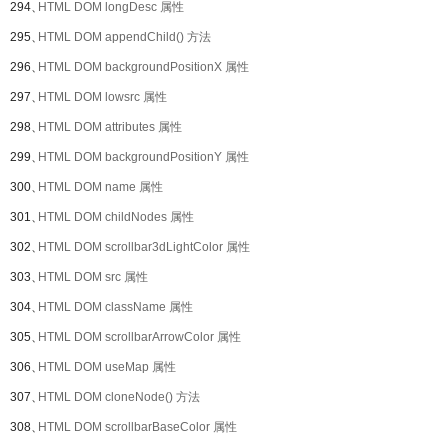
294、
HTML DOM longDesc 属性
295、
HTML DOM appendChild() 方法
296、
HTML DOM backgroundPositionX 属性
297、
HTML DOM lowsrc 属性
298、
HTML DOM attributes 属性
299、
HTML DOM backgroundPositionY 属性
300、
HTML DOM name 属性
301、
HTML DOM childNodes 属性
302、
HTML DOM scrollbar3dLightColor 属性
303、
HTML DOM src 属性
304、
HTML DOM className 属性
305、
HTML DOM scrollbarArrowColor 属性
306、
HTML DOM useMap 属性
307、
HTML DOM cloneNode() 方法
308、
HTML DOM scrollbarBaseColor 属性