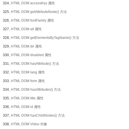
324、
HTML DOM accessKey 属性
325、
HTML DOM getAttributeNode() 方法
326、
HTML DOM fontFamily 属性
327、
HTML DOM alt 属性
328、
HTML DOM getElementsByTagName() 方法
329、
HTML DOM dir 属性
330、
HTML DOM disabled 属性
331、
HTML DOM hasAttribute() 方法
332、
HTML DOM lang 属性
333、
HTML DOM form 属性
334、
HTML DOM hasAttributes() 方法
335、
HTML DOM title 属性
336、
HTML DOM id 属性
337、
HTML DOM hasChildNodes() 方法
338、
HTML DOM Video 对象