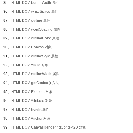
85、
HTML DOM borderWidth 属性
86、
HTML DOM whiteSpace 属性
87、
HTML DOM outline 属性
88、
HTML DOM wordSpacing 属性
89、
HTML DOM outlineColor 属性
90、
HTML DOM Canvas 对象
91、
HTML DOM outlineStyle 属性
92、
HTML DOM Audio 对象
93、
HTML DOM outlineWidth 属性
94、
HTML DOM getContext() 方法
95、
HTML DOM Element 对象
96、
HTML DOM Attribute 对象
97、
HTML DOM height 属性
98、
HTML DOM Anchor 对象
99、
HTML DOM CanvasRenderingContext2D 对象