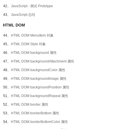
42、
JavaScript - 测试 Prototype
43、
JavaScript 总结
HTML DOM
44、
HTML DOM MenuItem 对象
45、
HTML DOM Style 对象
46、
HTML DOM background 属性
47、
HTML DOM backgroundAttachment 属性
48、
HTML DOM backgroundColor 属性
49、
HTML DOM backgroundImage 属性
50、
HTML DOM backgroundPosition 属性
51、
HTML DOM backgroundRepeat 属性
52、
HTML DOM border 属性
53、
HTML DOM borderBottom 属性
54、
HTML DOM borderBottomColor 属性