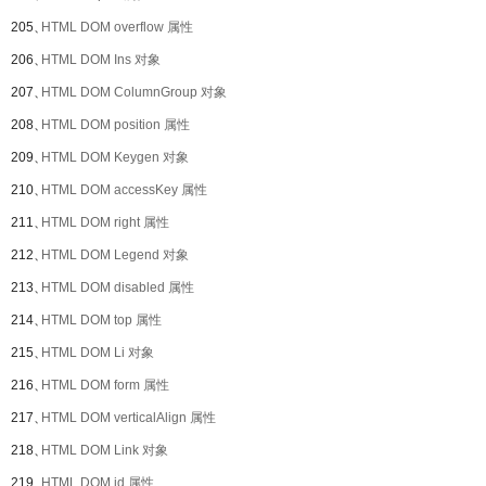
205、
HTML DOM overflow 属性
206、
HTML DOM Ins 对象
207、
HTML DOM ColumnGroup 对象
208、
HTML DOM position 属性
209、
HTML DOM Keygen 对象
210、
HTML DOM accessKey 属性
211、
HTML DOM right 属性
212、
HTML DOM Legend 对象
213、
HTML DOM disabled 属性
214、
HTML DOM top 属性
215、
HTML DOM Li 对象
216、
HTML DOM form 属性
217、
HTML DOM verticalAlign 属性
218、
HTML DOM Link 对象
219、
HTML DOM id 属性