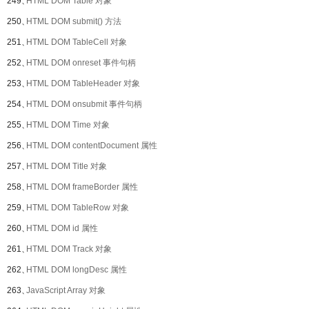
249、
HTML DOM Table 对象
250、
HTML DOM submit() 方法
251、
HTML DOM TableCell 对象
252、
HTML DOM onreset 事件句柄
253、
HTML DOM TableHeader 对象
254、
HTML DOM onsubmit 事件句柄
255、
HTML DOM Time 对象
256、
HTML DOM contentDocument 属性
257、
HTML DOM Title 对象
258、
HTML DOM frameBorder 属性
259、
HTML DOM TableRow 对象
260、
HTML DOM id 属性
261、
HTML DOM Track 对象
262、
HTML DOM longDesc 属性
263、
JavaScript Array 对象