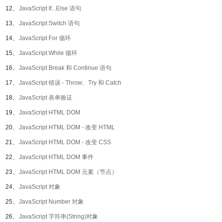
12、
JavaScript If...Else 语句
13、
JavaScript Switch 语句
14、
JavaScript For 循环
15、
JavaScript While 循环
16、
JavaScript Break 和 Continue 语句
17、
JavaScript 错误 - Throw、Try 和 Catch
18、
JavaScript 表单验证
19、
JavaScript HTML DOM
20、
JavaScript HTML DOM - 改变 HTML
21、
JavaScript HTML DOM - 改变 CSS
22、
JavaScript HTML DOM 事件
23、
JavaScript HTML DOM 元素（节点）
24、
JavaScript 对象
25、
JavaScript Number 对象
26、
JavaScript 字符串(String)对象