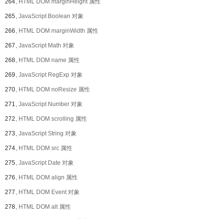
264、
HTML DOM marginHeight 属性
265、
JavaScript Boolean 对象
266、
HTML DOM marginWidth 属性
267、
JavaScript Math 对象
268、
HTML DOM name 属性
269、
JavaScript RegExp 对象
270、
HTML DOM noResize 属性
271、
JavaScript Number 对象
272、
HTML DOM scrolling 属性
273、
JavaScript String 对象
274、
HTML DOM src 属性
275、
JavaScript Date 对象
276、
HTML DOM align 属性
277、
HTML DOM Event 对象
278、
HTML DOM alt 属性