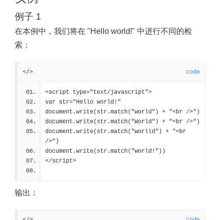
例子 1
在本例中，我们将在 "Hello world!" 中进行不同的检
索：
</>
code
<script type="text/javascript">
var str="Hello world!"
document.write(str.match("world") + "<br />")
document.write(str.match("World") + "<br />")
document.write(str.match("worlld") + "<br 
/>")
document.write(str.match("world!"))
</script>
输出：