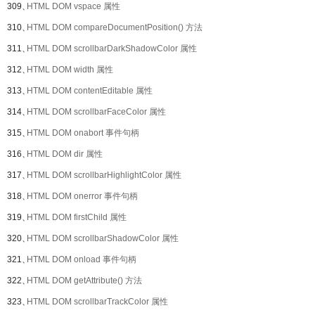
309、
HTML DOM vspace 属性
310、
HTML DOM compareDocumentPosition() 方法
311、
HTML DOM scrollbarDarkShadowColor 属性
312、
HTML DOM width 属性
313、
HTML DOM contentEditable 属性
314、
HTML DOM scrollbarFaceColor 属性
315、
HTML DOM onabort 事件句柄
316、
HTML DOM dir 属性
317、
HTML DOM scrollbarHighlightColor 属性
318、
HTML DOM onerror 事件句柄
319、
HTML DOM firstChild 属性
320、
HTML DOM scrollbarShadowColor 属性
321、
HTML DOM onload 事件句柄
322、
HTML DOM getAttribute() 方法
323、
HTML DOM scrollbarTrackColor 属性