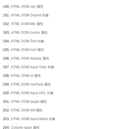
190、
HTML DOM clip 属性
191、
HTML DOM Submit 对象
192、
HTML DOM title 属性
193、
HTML DOM cursor 属性
194、
HTML DOM Text 对象
195、
HTML DOM href 属性
196、
HTML DOM display 属性
197、
HTML DOM Input Time 对象
198、
HTML DOM id 属性
199、
HTML DOM cssFloat 属性
200、
HTML DOM Input URL 对象
201、
HTML DOM target 属性
202、
HTML DOM left 属性
203、
HTML DOM Input Week 对象
204、
Column span 属性