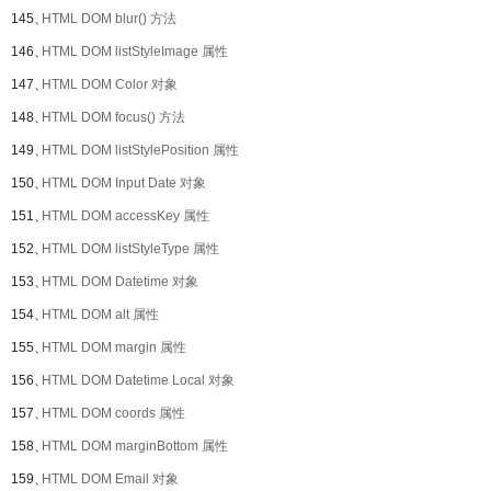
145、
HTML DOM blur() 方法
146、
HTML DOM listStyleImage 属性
147、
HTML DOM Color 对象
148、
HTML DOM focus() 方法
149、
HTML DOM listStylePosition 属性
150、
HTML DOM Input Date 对象
151、
HTML DOM accessKey 属性
152、
HTML DOM listStyleType 属性
153、
HTML DOM Datetime 对象
154、
HTML DOM alt 属性
155、
HTML DOM margin 属性
156、
HTML DOM Datetime Local 对象
157、
HTML DOM coords 属性
158、
HTML DOM marginBottom 属性
159、
HTML DOM Email 对象