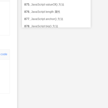
875、
JavaScript valueOf() 方法
876、
JavaScript length 属性
877、
JavaScript anchor() 方法
878、
JavaScript big() 方法
879、
JavaScript blink() 方法
880、
JavaScript bold() 方法
881、
JavaScript charAt() 方法
code
882、
JavaScript charCodeAt() 方法
883、
JavaScript concat() 方法
884、
JavaScript fixed() 方法
885、
JavaScript fontcolor() 方法
886、
JavaScript fontsize() 方法
887、
JavaScript fromCharCode() 方法
888、
JavaScript indexOf() 方法
889、
JavaScript italics() 方法