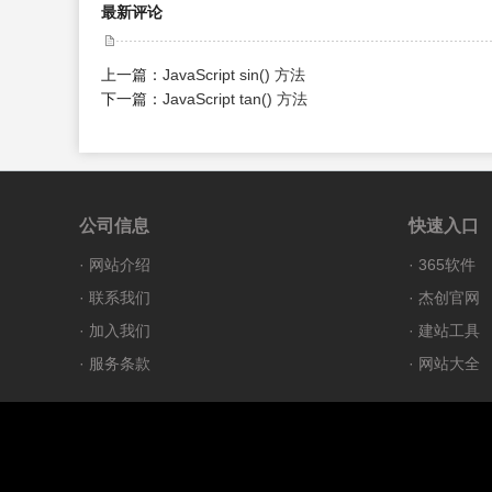
最新评论
上一篇：
JavaScript sin() 方法
下一篇：
JavaScript tan() 方法
公司信息
快速入口
·
网站介绍
·
365软件
·
联系我们
·
杰创官网
·
加入我们
·
建站工具
·
服务条款
·
网站大全