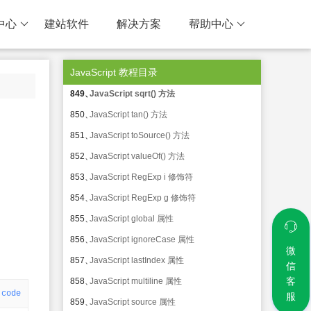
845、
JavaScript pow() 方法
中心
建站软件
解决方案
帮助中心
846、
JavaScript random() 方法
847、
JavaScript round() 方法
JavaScript 教程目录
848、
JavaScript sin() 方法
849、
JavaScript sqrt() 方法
850、
JavaScript tan() 方法
851、
JavaScript toSource() 方法
852、
JavaScript valueOf() 方法
853、
JavaScript RegExp i 修饰符
854、
JavaScript RegExp g 修饰符
855、
JavaScript global 属性
856、
JavaScript ignoreCase 属性
微
857、
JavaScript lastIndex 属性
信
客
858、
JavaScript multiline 属性
code
服
859、
JavaScript source 属性