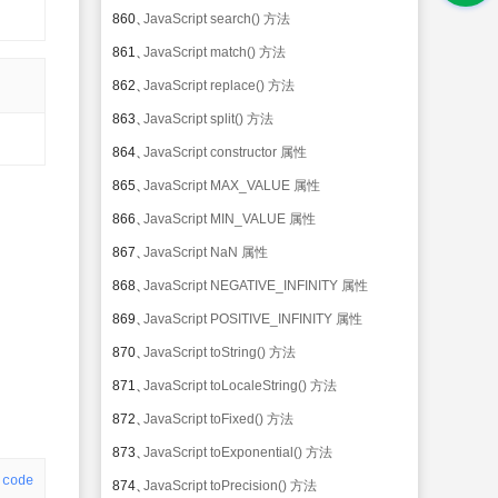
860、
JavaScript search() 方法
861、
JavaScript match() 方法
862、
JavaScript replace() 方法
863、
JavaScript split() 方法
864、
JavaScript constructor 属性
865、
JavaScript MAX_VALUE 属性
866、
JavaScript MIN_VALUE 属性
867、
JavaScript NaN 属性
868、
JavaScript NEGATIVE_INFINITY 属性
869、
JavaScript POSITIVE_INFINITY 属性
870、
JavaScript toString() 方法
871、
JavaScript toLocaleString() 方法
872、
JavaScript toFixed() 方法
873、
JavaScript toExponential() 方法
code
874、
JavaScript toPrecision() 方法