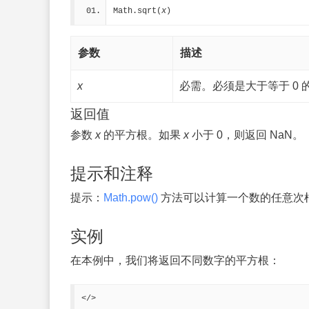
Math.sqrt(
x
)
参数
描述
x
必需。必须是大于等于 0 
返回值
参数
x
的平方根。如果
x
小于 0，则返回 NaN。
提示和注释
提示：
Math.pow()
方法可以计算一个数的任意次
实例
在本例中，我们将返回不同数字的平方根：
</>