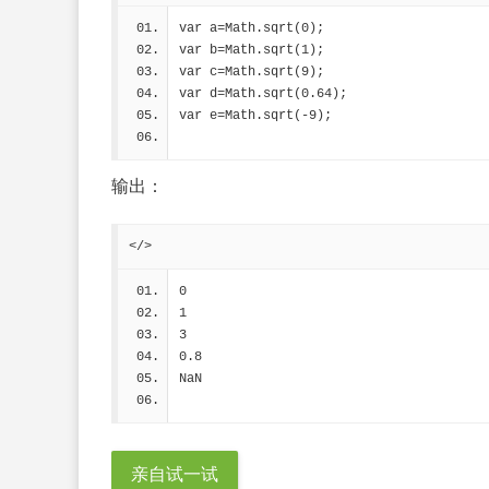
var a=Math.sqrt(0);
var b=Math.sqrt(1);
var c=Math.sqrt(9);
var d=Math.sqrt(0.64);
var e=Math.sqrt(-9);
输出：
</>
0
1
3
0.8
NaN
亲自试一试