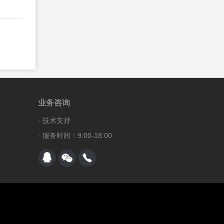
920、
JavaScript getUTCDate() 方法
921、
JavaScript getUTCDay() 方法
922、
JavaScript getUTCMonth() 方法
923、
JavaScript getUTCFullYear() 方法
924、
JavaScript getUTCHours() 方法
925、
JavaScript getUTCMinutes() 方法
业务咨询
926、
JavaScript getUTCSeconds() 方法
927、
JavaScript getUTCMilliseconds() 方法
·
技术支持
928、
JavaScript parse() 方法
· 服务时间：9:00-18:00
929、
JavaScript setDate() 方法
930、
JavaScript setMonth() 方法
931、
JavaScript setFullYear() 方法
932、
JavaScript setYear() 方法
933、
JavaScript setHours() 方法
934、
JavaScript setMinutes() 方法