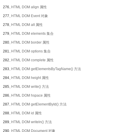
276、
HTML DOM align 属性
277、
HTML DOM Event 对象
278、
HTML DOM alt 属性
279、
HTML DOM elements 集合
280、
HTML DOM border 属性
281、
HTML DOM options 集合
282、
HTML DOM complete 属性
283、
HTML DOM getElementsByTagName() 方法
284、
HTML DOM height 属性
285、
HTML DOM write() 方法
286、
HTML DOM hspace 属性
287、
HTML DOM getElementById() 方法
288、
HTML DOM id 属性
289、
HTML DOM writeln() 方法
290、
HTML DOM Document 对象