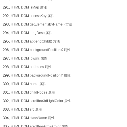
291、
HTML DOM isMap 属性
292、
HTML DOM accessKey 属性
293、
HTML DOM getElementsByName() 方法
294、
HTML DOM longDesc 属性
295、
HTML DOM appendChild() 方法
296、
HTML DOM backgroundPositionX 属性
297、
HTML DOM lowsrc 属性
298、
HTML DOM attributes 属性
299、
HTML DOM backgroundPositionY 属性
300、
HTML DOM name 属性
301、
HTML DOM childNodes 属性
302、
HTML DOM scrollbar3dLightColor 属性
303、
HTML DOM src 属性
304、
HTML DOM className 属性
305、
HTML DOM scrollbarArrowColor 属性