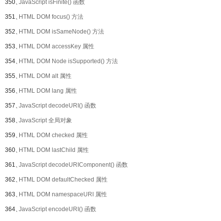
350、
JavaScript isFinite() 函数
351、
HTML DOM focus() 方法
352、
HTML DOM isSameNode() 方法
353、
HTML DOM accessKey 属性
354、
HTML DOM Node isSupported() 方法
355、
HTML DOM alt 属性
356、
HTML DOM lang 属性
357、
JavaScript decodeURI() 函数
358、
JavaScript 全局对象
359、
HTML DOM checked 属性
360、
HTML DOM lastChild 属性
361、
JavaScript decodeURIComponent() 函数
362、
HTML DOM defaultChecked 属性
363、
HTML DOM namespaceURI 属性
364、
JavaScript encodeURI() 函数