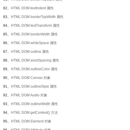
82、
HTML DOM textIndent 属性
83、
HTML DOM borderTopWidth 属性
84、
HTML DOM textTransform 属性
85、
HTML DOM borderWidth 属性
86、
HTML DOM whiteSpace 属性
87、
HTML DOM outline 属性
88、
HTML DOM wordSpacing 属性
89、
HTML DOM outlineColor 属性
90、
HTML DOM Canvas 对象
91、
HTML DOM outlineStyle 属性
92、
HTML DOM Audio 对象
93、
HTML DOM outlineWidth 属性
94、
HTML DOM getContext() 方法
95、
HTML DOM Element 对象