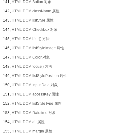
141、
HTML DOM Button 对象
142、
HTML DOM className 属性
143、
HTML DOM listStyle 属性
144、
HTML DOM Checkbox 对象
145、
HTML DOM blur() 方法
146、
HTML DOM listStyleImage 属性
147、
HTML DOM Color 对象
148、
HTML DOM focus() 方法
149、
HTML DOM listStylePosition 属性
150、
HTML DOM Input Date 对象
151、
HTML DOM accessKey 属性
152、
HTML DOM listStyleType 属性
153、
HTML DOM Datetime 对象
154、
HTML DOM alt 属性
155、
HTML DOM margin 属性