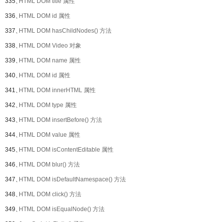
335、
HTML DOM title 属性
336、
HTML DOM id 属性
337、
HTML DOM hasChildNodes() 方法
338、
HTML DOM Video 对象
339、
HTML DOM name 属性
340、
HTML DOM id 属性
341、
HTML DOM innerHTML 属性
342、
HTML DOM type 属性
343、
HTML DOM insertBefore() 方法
344、
HTML DOM value 属性
345、
HTML DOM isContentEditable 属性
346、
HTML DOM blur() 方法
347、
HTML DOM isDefaultNamespace() 方法
348、
HTML DOM click() 方法
349、
HTML DOM isEqualNode() 方法