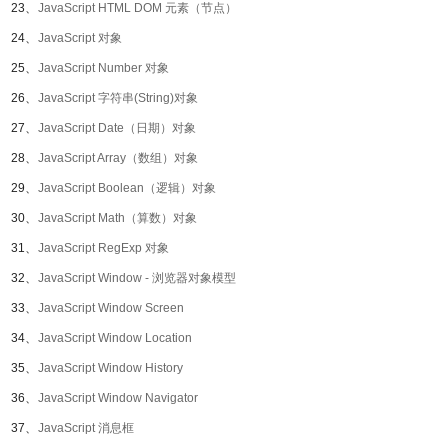
23、
JavaScript HTML DOM 元素（节点）
24、
JavaScript 对象
25、
JavaScript Number 对象
26、
JavaScript 字符串(String)对象
27、
JavaScript Date（日期）对象
28、
JavaScript Array（数组）对象
29、
JavaScript Boolean（逻辑）对象
30、
JavaScript Math（算数）对象
31、
JavaScript RegExp 对象
32、
JavaScript Window - 浏览器对象模型
33、
JavaScript Window Screen
34、
JavaScript Window Location
35、
JavaScript Window History
36、
JavaScript Window Navigator
37、
JavaScript 消息框