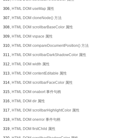
306、
HTML DOM useMap 属性
307、
HTML DOM cloneNode() 方法
308、
HTML DOM scrollbarBaseColor 属性
309、
HTML DOM vspace 属性
310、
HTML DOM compareDocumentPosition() 方法
311、
HTML DOM scrollbarDarkShadowColor 属性
312、
HTML DOM width 属性
313、
HTML DOM contentEditable 属性
314、
HTML DOM scrollbarFaceColor 属性
315、
HTML DOM onabort 事件句柄
316、
HTML DOM dir 属性
317、
HTML DOM scrollbarHighlightColor 属性
318、
HTML DOM onerror 事件句柄
319、
HTML DOM firstChild 属性