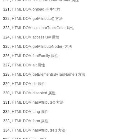
320、
HTML DOM scrollbarShadowColor 属性
321、
HTML DOM onload 事件句柄
322、
HTML DOM getAttribute() 方法
323、
HTML DOM scrollbarTrackColor 属性
324、
HTML DOM accessKey 属性
325、
HTML DOM getAttributeNode() 方法
326、
HTML DOM fontFamily 属性
327、
HTML DOM alt 属性
328、
HTML DOM getElementsByTagName() 方法
329、
HTML DOM dir 属性
330、
HTML DOM disabled 属性
331、
HTML DOM hasAttribute() 方法
332、
HTML DOM lang 属性
333、
HTML DOM form 属性
334、
HTML DOM hasAttributes() 方法