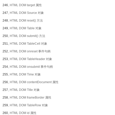
246、
HTML DOM target 属性
247、
HTML DOM Source 对象
248、
HTML DOM reset() 方法
249、
HTML DOM Table 对象
250、
HTML DOM submit() 方法
251、
HTML DOM TableCell 对象
252、
HTML DOM onreset 事件句柄
253、
HTML DOM TableHeader 对象
254、
HTML DOM onsubmit 事件句柄
255、
HTML DOM Time 对象
256、
HTML DOM contentDocument 属性
257、
HTML DOM Title 对象
258、
HTML DOM frameBorder 属性
259、
HTML DOM TableRow 对象
260、
HTML DOM id 属性