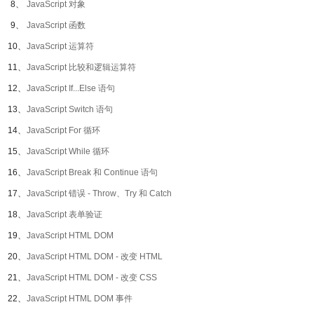
8、
JavaScript 对象
9、
JavaScript 函数
10、
JavaScript 运算符
11、
JavaScript 比较和逻辑运算符
12、
JavaScript If...Else 语句
13、
JavaScript Switch 语句
14、
JavaScript For 循环
15、
JavaScript While 循环
16、
JavaScript Break 和 Continue 语句
17、
JavaScript 错误 - Throw、Try 和 Catch
18、
JavaScript 表单验证
19、
JavaScript HTML DOM
20、
JavaScript HTML DOM - 改变 HTML
21、
JavaScript HTML DOM - 改变 CSS
22、
JavaScript HTML DOM 事件