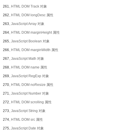
261、
HTML DOM Track 对象
262、
HTML DOM longDesc 属性
263、
JavaScript Array 对象
264、
HTML DOM marginHeight 属性
265、
JavaScript Boolean 对象
266、
HTML DOM marginWidth 属性
267、
JavaScript Math 对象
268、
HTML DOM name 属性
269、
JavaScript RegExp 对象
270、
HTML DOM noResize 属性
271、
JavaScript Number 对象
272、
HTML DOM scrolling 属性
273、
JavaScript String 对象
274、
HTML DOM src 属性
275、
JavaScript Date 对象