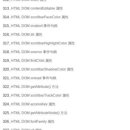
313、
HTML DOM contentEditable 属性
314、
HTML DOM scrollbarFaceColor 属性
315、
HTML DOM onabort 事件句柄
316、
HTML DOM dir 属性
317、
HTML DOM scrollbarHighlightColor 属性
318、
HTML DOM onerror 事件句柄
319、
HTML DOM firstChild 属性
320、
HTML DOM scrollbarShadowColor 属性
321、
HTML DOM onload 事件句柄
322、
HTML DOM getAttribute() 方法
323、
HTML DOM scrollbarTrackColor 属性
324、
HTML DOM accessKey 属性
325、
HTML DOM getAttributeNode() 方法
326、
HTML DOM fontFamily 属性