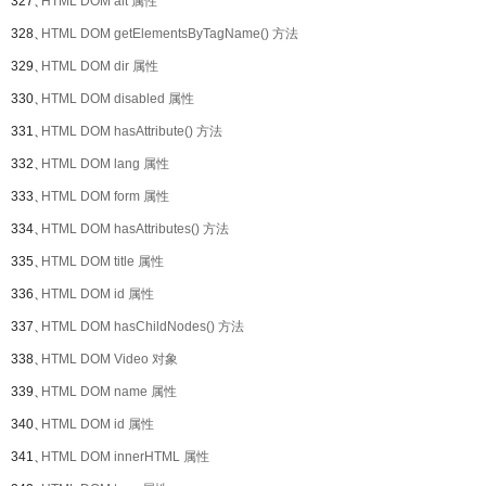
327、
HTML DOM alt 属性
328、
HTML DOM getElementsByTagName() 方法
329、
HTML DOM dir 属性
330、
HTML DOM disabled 属性
331、
HTML DOM hasAttribute() 方法
332、
HTML DOM lang 属性
333、
HTML DOM form 属性
334、
HTML DOM hasAttributes() 方法
335、
HTML DOM title 属性
336、
HTML DOM id 属性
337、
HTML DOM hasChildNodes() 方法
338、
HTML DOM Video 对象
339、
HTML DOM name 属性
340、
HTML DOM id 属性
341、
HTML DOM innerHTML 属性