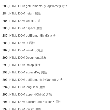
283、
HTML DOM getElementsByTagName() 方法
284、
HTML DOM height 属性
285、
HTML DOM write() 方法
286、
HTML DOM hspace 属性
287、
HTML DOM getElementById() 方法
288、
HTML DOM id 属性
289、
HTML DOM writeln() 方法
290、
HTML DOM Document 对象
291、
HTML DOM isMap 属性
292、
HTML DOM accessKey 属性
293、
HTML DOM getElementsByName() 方法
294、
HTML DOM longDesc 属性
295、
HTML DOM appendChild() 方法
296、
HTML DOM backgroundPositionX 属性
297、
HTML DOM lowsrc 属性