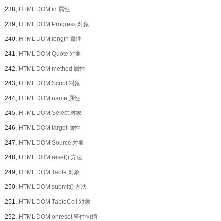
238、
HTML DOM id 属性
239、
HTML DOM Progress 对象
240、
HTML DOM length 属性
241、
HTML DOM Quote 对象
242、
HTML DOM method 属性
243、
HTML DOM Script 对象
244、
HTML DOM name 属性
245、
HTML DOM Select 对象
246、
HTML DOM target 属性
247、
HTML DOM Source 对象
248、
HTML DOM reset() 方法
249、
HTML DOM Table 对象
250、
HTML DOM submit() 方法
251、
HTML DOM TableCell 对象
252、
HTML DOM onreset 事件句柄