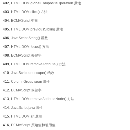
402、
HTML DOM globalCompositeOperation 属性
403、
HTML DOM click() 方法
404、
ECMAScript 变量
405、
HTML DOM previousSibling 属性
406、
JavaScript String() 函数
407、
HTML DOM focus() 方法
408、
ECMAScript 关键字
409、
HTML DOM removeAttribute() 方法
410、
JavaScript unescape() 函数
411、
ColumnGroup span 属性
412、
ECMAScript 保留字
413、
HTML DOM removeAttributeNode() 方法
414、
JavaScript java 属性
415、
HTML DOM alt 属性
416、
ECMAScript 原始值和引用值