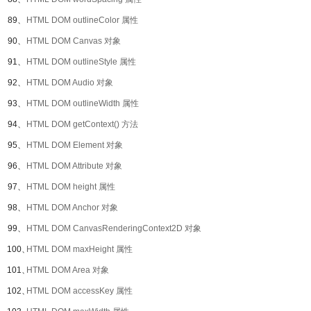
89、
HTML DOM outlineColor 属性
90、
HTML DOM Canvas 对象
91、
HTML DOM outlineStyle 属性
92、
HTML DOM Audio 对象
93、
HTML DOM outlineWidth 属性
94、
HTML DOM getContext() 方法
95、
HTML DOM Element 对象
96、
HTML DOM Attribute 对象
97、
HTML DOM height 属性
98、
HTML DOM Anchor 对象
99、
HTML DOM CanvasRenderingContext2D 对象
100、
HTML DOM maxHeight 属性
101、
HTML DOM Area 对象
102、
HTML DOM accessKey 属性