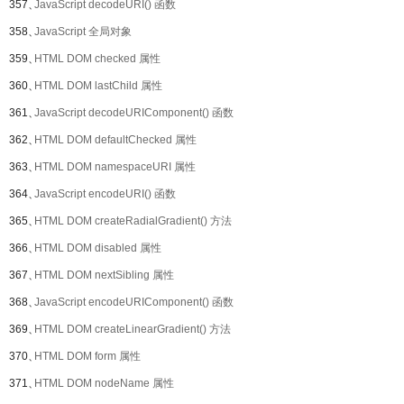
357、
JavaScript decodeURI() 函数
358、
JavaScript 全局对象
359、
HTML DOM checked 属性
360、
HTML DOM lastChild 属性
361、
JavaScript decodeURIComponent() 函数
362、
HTML DOM defaultChecked 属性
363、
HTML DOM namespaceURI 属性
364、
JavaScript encodeURI() 函数
365、
HTML DOM createRadialGradient() 方法
366、
HTML DOM disabled 属性
367、
HTML DOM nextSibling 属性
368、
JavaScript encodeURIComponent() 函数
369、
HTML DOM createLinearGradient() 方法
370、
HTML DOM form 属性
371、
HTML DOM nodeName 属性