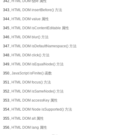
342、
HTML DOM type 属性
343、
HTML DOM insertBefore() 方法
344、
HTML DOM value 属性
345、
HTML DOM isContentEditable 属性
346、
HTML DOM blur() 方法
347、
HTML DOM isDefaultNamespace() 方法
348、
HTML DOM click() 方法
349、
HTML DOM isEqualNode() 方法
350、
JavaScript isFinite() 函数
351、
HTML DOM focus() 方法
352、
HTML DOM isSameNode() 方法
353、
HTML DOM accessKey 属性
354、
HTML DOM Node isSupported() 方法
355、
HTML DOM alt 属性
356、
HTML DOM lang 属性