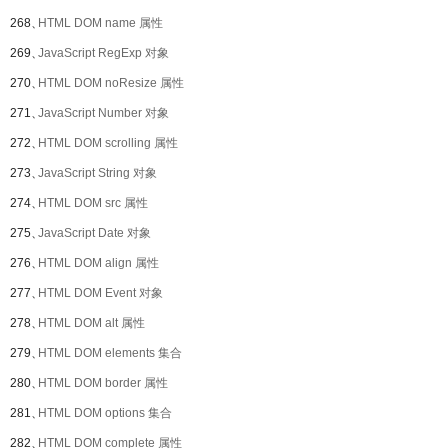
268、
HTML DOM name 属性
269、
JavaScript RegExp 对象
270、
HTML DOM noResize 属性
271、
JavaScript Number 对象
272、
HTML DOM scrolling 属性
273、
JavaScript String 对象
274、
HTML DOM src 属性
275、
JavaScript Date 对象
276、
HTML DOM align 属性
277、
HTML DOM Event 对象
278、
HTML DOM alt 属性
279、
HTML DOM elements 集合
280、
HTML DOM border 属性
281、
HTML DOM options 集合
282、
HTML DOM complete 属性