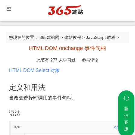
您现在的位置：
365建站网
>
建站教程
>
JavaScript 教程
>
HTML DOM onchange 事件句柄
HTML DOM onchange 事件句柄
此节有
277
人学习过
参与评论
HTML DOM Select 对象
定义和用法
当改变选择时调用的事件句柄。
微
语法
信
客
</>
code
服