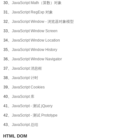
30、
JavaScript Math（算数）对象
31、
JavaScript RegExp 对象
32、
JavaScript Window - 浏览器对象模型
33、
JavaScript Window Screen
34、
JavaScript Window Location
35、
JavaScript Window History
36、
JavaScript Window Navigator
37、
JavaScript 消息框
38、
JavaScript 计时
39、
JavaScript Cookies
40、
JavaScript 库
41、
JavaScript - 测试 jQuery
42、
JavaScript - 测试 Prototype
43、
JavaScript 总结
HTML DOM