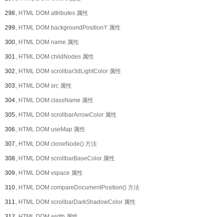
298、
HTML DOM attributes 属性
299、
HTML DOM backgroundPositionY 属性
300、
HTML DOM name 属性
301、
HTML DOM childNodes 属性
302、
HTML DOM scrollbar3dLightColor 属性
303、
HTML DOM src 属性
304、
HTML DOM className 属性
305、
HTML DOM scrollbarArrowColor 属性
306、
HTML DOM useMap 属性
307、
HTML DOM cloneNode() 方法
308、
HTML DOM scrollbarBaseColor 属性
309、
HTML DOM vspace 属性
310、
HTML DOM compareDocumentPosition() 方法
311、
HTML DOM scrollbarDarkShadowColor 属性
312、
HTML DOM width 属性