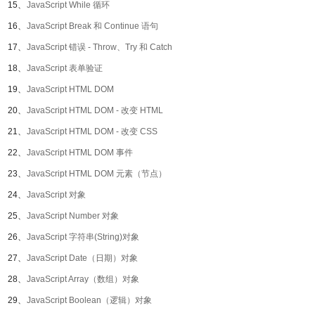
15、
JavaScript While 循环
16、
JavaScript Break 和 Continue 语句
17、
JavaScript 错误 - Throw、Try 和 Catch
18、
JavaScript 表单验证
19、
JavaScript HTML DOM
20、
JavaScript HTML DOM - 改变 HTML
21、
JavaScript HTML DOM - 改变 CSS
22、
JavaScript HTML DOM 事件
23、
JavaScript HTML DOM 元素（节点）
24、
JavaScript 对象
25、
JavaScript Number 对象
26、
JavaScript 字符串(String)对象
27、
JavaScript Date（日期）对象
28、
JavaScript Array（数组）对象
29、
JavaScript Boolean（逻辑）对象