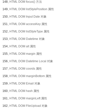
148、
HTML DOM focus() 方法
149、
HTML DOM listStylePosition 属性
150、
HTML DOM Input Date 对象
151、
HTML DOM accessKey 属性
152、
HTML DOM listStyleType 属性
153、
HTML DOM Datetime 对象
154、
HTML DOM alt 属性
155、
HTML DOM margin 属性
156、
HTML DOM Datetime Local 对象
157、
HTML DOM coords 属性
158、
HTML DOM marginBottom 属性
159、
HTML DOM Email 对象
160、
HTML DOM hash 属性
161、
HTML DOM marginLeft 属性
162、
HTML DOM FileUpload 对象