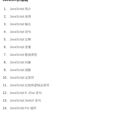
1、
JavaScript 简介
2、
JavaScript 使用
3、
JavaScript 输出
4、
JavaScript 语句
5、
JavaScript 注释
6、
JavaScript 变量
7、
JavaScript 数据类型
8、
JavaScript 对象
9、
JavaScript 函数
10、
JavaScript 运算符
11、
JavaScript 比较和逻辑运算符
12、
JavaScript If...Else 语句
13、
JavaScript Switch 语句
14、
JavaScript For 循环