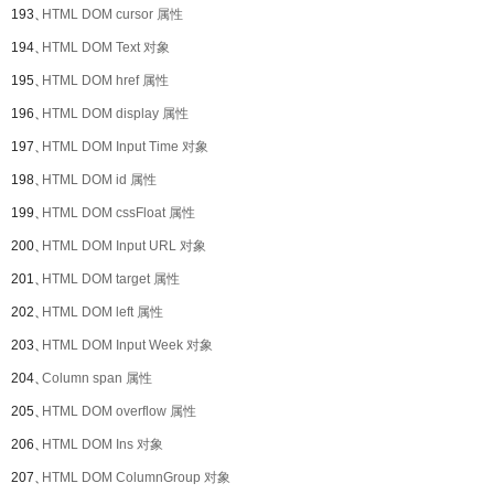
193、
HTML DOM cursor 属性
194、
HTML DOM Text 对象
195、
HTML DOM href 属性
196、
HTML DOM display 属性
197、
HTML DOM Input Time 对象
198、
HTML DOM id 属性
199、
HTML DOM cssFloat 属性
200、
HTML DOM Input URL 对象
201、
HTML DOM target 属性
202、
HTML DOM left 属性
203、
HTML DOM Input Week 对象
204、
Column span 属性
205、
HTML DOM overflow 属性
206、
HTML DOM Ins 对象
207、
HTML DOM ColumnGroup 对象