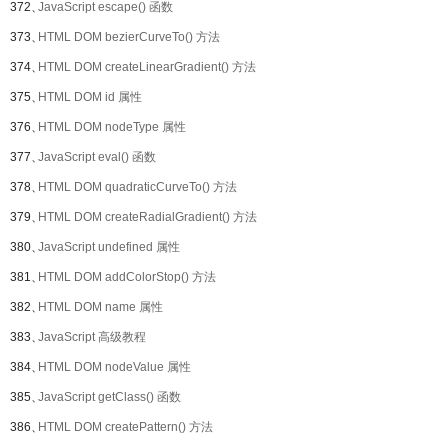
372、
JavaScript escape() 函数
373、
HTML DOM bezierCurveTo() 方法
374、
HTML DOM createLinearGradient() 方法
375、
HTML DOM id 属性
376、
HTML DOM nodeType 属性
377、
JavaScript eval() 函数
378、
HTML DOM quadraticCurveTo() 方法
379、
HTML DOM createRadialGradient() 方法
380、
JavaScript undefined 属性
381、
HTML DOM addColorStop() 方法
382、
HTML DOM name 属性
383、
JavaScript 高级教程
384、
HTML DOM nodeValue 属性
385、
JavaScript getClass() 函数
386、
HTML DOM createPattern() 方法