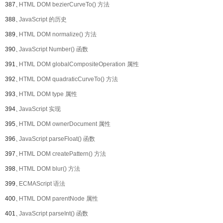
387、
HTML DOM bezierCurveTo() 方法
388、
JavaScript 的历史
389、
HTML DOM normalize() 方法
390、
JavaScript Number() 函数
391、
HTML DOM globalCompositeOperation 属性
392、
HTML DOM quadraticCurveTo() 方法
393、
HTML DOM type 属性
394、
JavaScript 实现
395、
HTML DOM ownerDocument 属性
396、
JavaScript parseFloat() 函数
397、
HTML DOM createPattern() 方法
398、
HTML DOM blur() 方法
399、
ECMAScript 语法
400、
HTML DOM parentNode 属性
401、
JavaScript parseInt() 函数