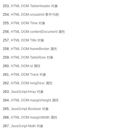
253、
HTML DOM TableHeader 对象
254、
HTML DOM onsubmit 事件句柄
255、
HTML DOM Time 对象
256、
HTML DOM contentDocument 属性
257、
HTML DOM Title 对象
258、
HTML DOM frameBorder 属性
259、
HTML DOM TableRow 对象
260、
HTML DOM id 属性
261、
HTML DOM Track 对象
262、
HTML DOM longDesc 属性
263、
JavaScript Array 对象
264、
HTML DOM marginHeight 属性
265、
JavaScript Boolean 对象
266、
HTML DOM marginWidth 属性
267、
JavaScript Math 对象