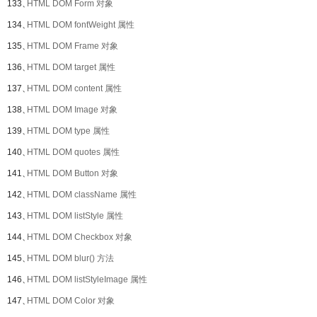
133、
HTML DOM Form 对象
134、
HTML DOM fontWeight 属性
135、
HTML DOM Frame 对象
136、
HTML DOM target 属性
137、
HTML DOM content 属性
138、
HTML DOM Image 对象
139、
HTML DOM type 属性
140、
HTML DOM quotes 属性
141、
HTML DOM Button 对象
142、
HTML DOM className 属性
143、
HTML DOM listStyle 属性
144、
HTML DOM Checkbox 对象
145、
HTML DOM blur() 方法
146、
HTML DOM listStyleImage 属性
147、
HTML DOM Color 对象