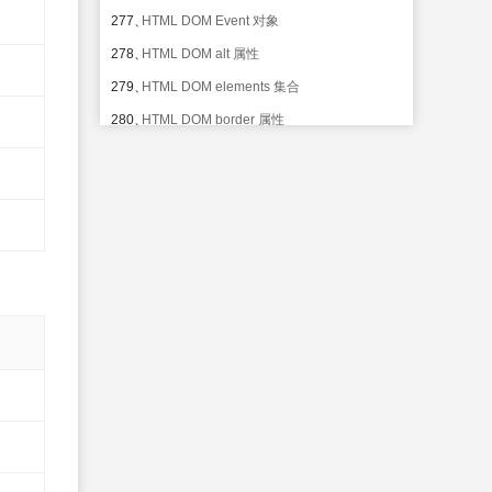
277、
HTML DOM Event 对象
278、
HTML DOM alt 属性
279、
HTML DOM elements 集合
280、
HTML DOM border 属性
281、
HTML DOM options 集合
282、
HTML DOM complete 属性
283、
HTML DOM getElementsByTagName() 方
法
284、
HTML DOM height 属性
285、
HTML DOM write() 方法
286、
HTML DOM hspace 属性
287、
HTML DOM getElementById() 方法
288、
HTML DOM id 属性
289、
HTML DOM writeln() 方法
290、
HTML DOM Document 对象