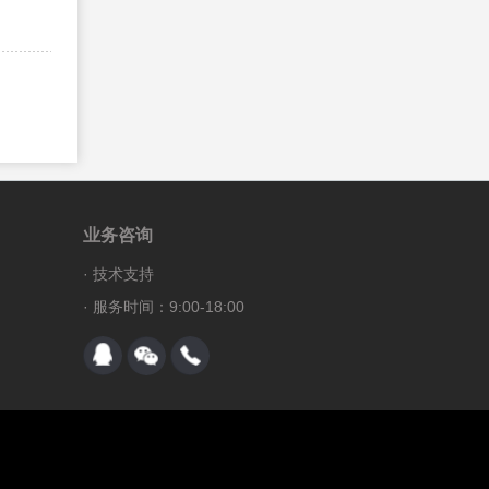
319、
HTML DOM firstChild 属性
320、
HTML DOM scrollbarShadowColor 属性
321、
HTML DOM onload 事件句柄
322、
HTML DOM getAttribute() 方法
323、
HTML DOM scrollbarTrackColor 属性
324、
HTML DOM accessKey 属性
325、
HTML DOM getAttributeNode() 方法
业务咨询
326、
HTML DOM fontFamily 属性
·
技术支持
327、
HTML DOM alt 属性
· 服务时间：9:00-18:00
328、
HTML DOM getElementsByTagName() 方
法
329、
HTML DOM dir 属性
330、
HTML DOM disabled 属性
331、
HTML DOM hasAttribute() 方法
332、
HTML DOM lang 属性