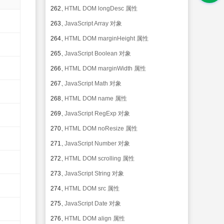
262、
HTML DOM longDesc 属性
263、
JavaScript Array 对象
264、
HTML DOM marginHeight 属性
265、
JavaScript Boolean 对象
266、
HTML DOM marginWidth 属性
267、
JavaScript Math 对象
268、
HTML DOM name 属性
269、
JavaScript RegExp 对象
270、
HTML DOM noResize 属性
271、
JavaScript Number 对象
272、
HTML DOM scrolling 属性
273、
JavaScript String 对象
274、
HTML DOM src 属性
275、
JavaScript Date 对象
276、
HTML DOM align 属性