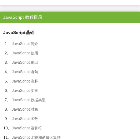
JavaScript 教程目录
JavaScript基础
1、
JavaScript 简介
2、
JavaScript 使用
3、
JavaScript 输出
4、
JavaScript 语句
5、
JavaScript 注释
6、
JavaScript 变量
7、
JavaScript 数据类型
8、
JavaScript 对象
9、
JavaScript 函数
10、
JavaScript 运算符
11、
JavaScript 比较和逻辑运算符