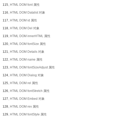
115、
HTML DOM font 属性
116、
HTML DOM Datalist 对象
117、
HTML DOM id 属性
118、
HTML DOM Del 对象
119、
HTML DOM innerHTML 属性
120、
HTML DOM fontSize 属性
121、
HTML DOM Details 对象
122、
HTML DOM name 属性
123、
HTML DOM fontSizeAdjust 属性
124、
HTML DOM Dialog 对象
125、
HTML DOM rel 属性
126、
HTML DOM fontStretch 属性
127、
HTML DOM Embed 对象
128、
HTML DOM rev 属性
129、
HTML DOM fontStyle 属性