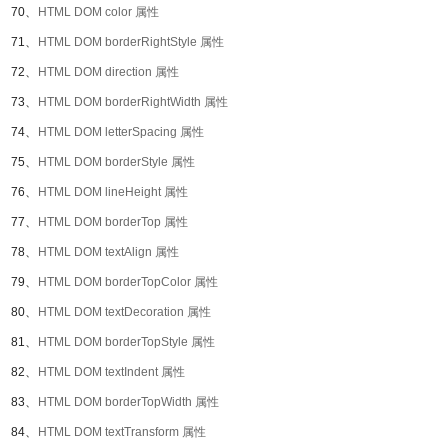
70、
HTML DOM color 属性
71、
HTML DOM borderRightStyle 属性
72、
HTML DOM direction 属性
73、
HTML DOM borderRightWidth 属性
74、
HTML DOM letterSpacing 属性
75、
HTML DOM borderStyle 属性
76、
HTML DOM lineHeight 属性
77、
HTML DOM borderTop 属性
78、
HTML DOM textAlign 属性
79、
HTML DOM borderTopColor 属性
80、
HTML DOM textDecoration 属性
81、
HTML DOM borderTopStyle 属性
82、
HTML DOM textIndent 属性
83、
HTML DOM borderTopWidth 属性
84、
HTML DOM textTransform 属性