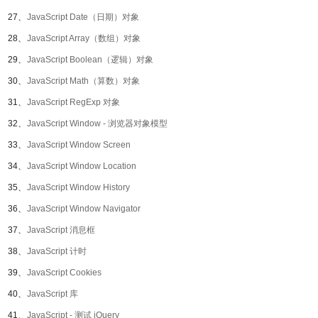
27、
JavaScript Date（日期）对象
28、
JavaScript Array（数组）对象
29、
JavaScript Boolean（逻辑）对象
30、
JavaScript Math（算数）对象
31、
JavaScript RegExp 对象
32、
JavaScript Window - 浏览器对象模型
33、
JavaScript Window Screen
34、
JavaScript Window Location
35、
JavaScript Window History
36、
JavaScript Window Navigator
37、
JavaScript 消息框
38、
JavaScript 计时
39、
JavaScript Cookies
40、
JavaScript 库
41、
JavaScript - 测试 jQuery