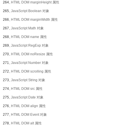
264、
HTML DOM marginHeight 属性
265、
JavaScript Boolean 对象
266、
HTML DOM marginWidth 属性
267、
JavaScript Math 对象
268、
HTML DOM name 属性
269、
JavaScript RegExp 对象
270、
HTML DOM noResize 属性
271、
JavaScript Number 对象
272、
HTML DOM scrolling 属性
273、
JavaScript String 对象
274、
HTML DOM src 属性
275、
JavaScript Date 对象
276、
HTML DOM align 属性
277、
HTML DOM Event 对象
278、
HTML DOM alt 属性