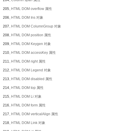
204、
Column span 属性
205、
HTML DOM overflow 属性
206、
HTML DOM Ins 对象
207、
HTML DOM ColumnGroup 对象
208、
HTML DOM position 属性
209、
HTML DOM Keygen 对象
210、
HTML DOM accessKey 属性
211、
HTML DOM right 属性
212、
HTML DOM Legend 对象
213、
HTML DOM disabled 属性
214、
HTML DOM top 属性
215、
HTML DOM Li 对象
216、
HTML DOM form 属性
217、
HTML DOM verticalAlign 属性
218、
HTML DOM Link 对象