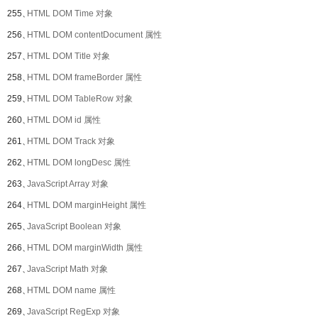
255、
HTML DOM Time 对象
256、
HTML DOM contentDocument 属性
257、
HTML DOM Title 对象
258、
HTML DOM frameBorder 属性
259、
HTML DOM TableRow 对象
260、
HTML DOM id 属性
261、
HTML DOM Track 对象
262、
HTML DOM longDesc 属性
263、
JavaScript Array 对象
264、
HTML DOM marginHeight 属性
265、
JavaScript Boolean 对象
266、
HTML DOM marginWidth 属性
267、
JavaScript Math 对象
268、
HTML DOM name 属性
269、
JavaScript RegExp 对象