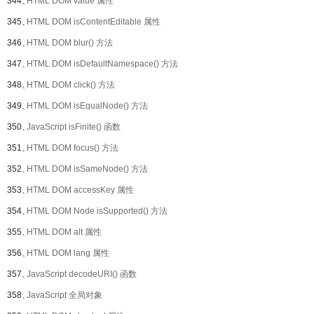
344、
HTML DOM value 属性
345、
HTML DOM isContentEditable 属性
346、
HTML DOM blur() 方法
347、
HTML DOM isDefaultNamespace() 方法
348、
HTML DOM click() 方法
349、
HTML DOM isEqualNode() 方法
350、
JavaScript isFinite() 函数
351、
HTML DOM focus() 方法
352、
HTML DOM isSameNode() 方法
353、
HTML DOM accessKey 属性
354、
HTML DOM Node isSupported() 方法
355、
HTML DOM alt 属性
356、
HTML DOM lang 属性
357、
JavaScript decodeURI() 函数
358、
JavaScript 全局对象