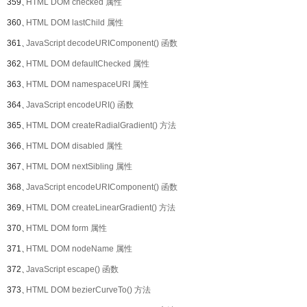
359、
HTML DOM checked 属性
360、
HTML DOM lastChild 属性
361、
JavaScript decodeURIComponent() 函数
362、
HTML DOM defaultChecked 属性
363、
HTML DOM namespaceURI 属性
364、
JavaScript encodeURI() 函数
365、
HTML DOM createRadialGradient() 方法
366、
HTML DOM disabled 属性
367、
HTML DOM nextSibling 属性
368、
JavaScript encodeURIComponent() 函数
369、
HTML DOM createLinearGradient() 方法
370、
HTML DOM form 属性
371、
HTML DOM nodeName 属性
372、
JavaScript escape() 函数
373、
HTML DOM bezierCurveTo() 方法