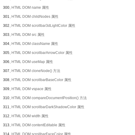
300、
HTML DOM name 属性
301、
HTML DOM childNodes 属性
302、
HTML DOM scrollbar3dLightColor 属性
303、
HTML DOM src 属性
304、
HTML DOM className 属性
305、
HTML DOM scrollbarArrowColor 属性
306、
HTML DOM useMap 属性
307、
HTML DOM cloneNode() 方法
308、
HTML DOM scrollbarBaseColor 属性
309、
HTML DOM vspace 属性
310、
HTML DOM compareDocumentPosition() 方法
311、
HTML DOM scrollbarDarkShadowColor 属性
312、
HTML DOM width 属性
313、
HTML DOM contentEditable 属性
314、
HTML DOM scrollbarFaceColor 属性