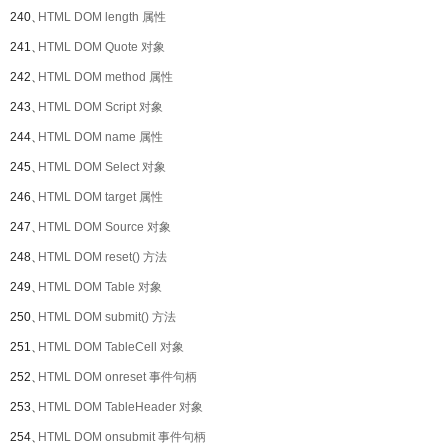
240、
HTML DOM length 属性
241、
HTML DOM Quote 对象
242、
HTML DOM method 属性
243、
HTML DOM Script 对象
244、
HTML DOM name 属性
245、
HTML DOM Select 对象
246、
HTML DOM target 属性
247、
HTML DOM Source 对象
248、
HTML DOM reset() 方法
249、
HTML DOM Table 对象
250、
HTML DOM submit() 方法
251、
HTML DOM TableCell 对象
252、
HTML DOM onreset 事件句柄
253、
HTML DOM TableHeader 对象
254、
HTML DOM onsubmit 事件句柄