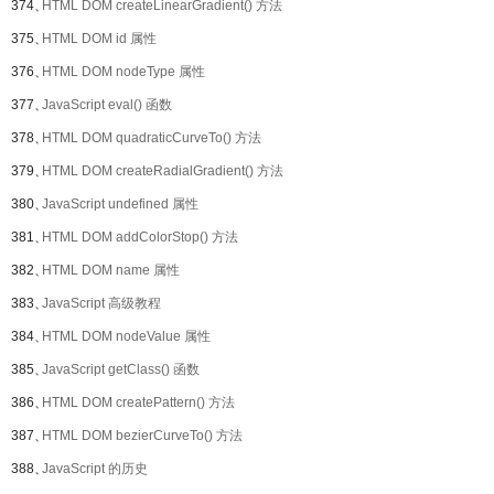
374、
HTML DOM createLinearGradient() 方法
375、
HTML DOM id 属性
376、
HTML DOM nodeType 属性
377、
JavaScript eval() 函数
378、
HTML DOM quadraticCurveTo() 方法
379、
HTML DOM createRadialGradient() 方法
380、
JavaScript undefined 属性
381、
HTML DOM addColorStop() 方法
382、
HTML DOM name 属性
383、
JavaScript 高级教程
384、
HTML DOM nodeValue 属性
385、
JavaScript getClass() 函数
386、
HTML DOM createPattern() 方法
387、
HTML DOM bezierCurveTo() 方法
388、
JavaScript 的历史