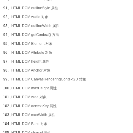
91、
HTML DOM outlineStyle 属性
92、
HTML DOM Audio 对象
93、
HTML DOM outlineWidth 属性
94、
HTML DOM getContext() 方法
95、
HTML DOM Element 对象
96、
HTML DOM Attribute 对象
97、
HTML DOM height 属性
98、
HTML DOM Anchor 对象
99、
HTML DOM CanvasRenderingContext2D 对象
100、
HTML DOM maxHeight 属性
101、
HTML DOM Area 对象
102、
HTML DOM accessKey 属性
103、
HTML DOM maxWidth 属性
104、
HTML DOM Base 对象
105、
HTML DOM charset 属性