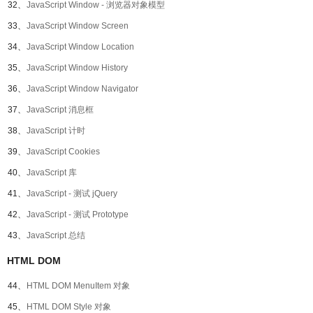
32、
JavaScript Window - 浏览器对象模型
33、
JavaScript Window Screen
34、
JavaScript Window Location
35、
JavaScript Window History
36、
JavaScript Window Navigator
37、
JavaScript 消息框
38、
JavaScript 计时
39、
JavaScript Cookies
40、
JavaScript 库
41、
JavaScript - 测试 jQuery
42、
JavaScript - 测试 Prototype
43、
JavaScript 总结
HTML DOM
44、
HTML DOM MenuItem 对象
45、
HTML DOM Style 对象