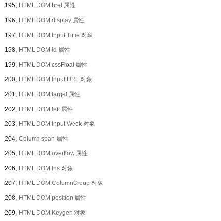
195、
HTML DOM href 属性
196、
HTML DOM display 属性
197、
HTML DOM Input Time 对象
198、
HTML DOM id 属性
199、
HTML DOM cssFloat 属性
200、
HTML DOM Input URL 对象
201、
HTML DOM target 属性
202、
HTML DOM left 属性
203、
HTML DOM Input Week 对象
204、
Column span 属性
205、
HTML DOM overflow 属性
206、
HTML DOM Ins 对象
207、
HTML DOM ColumnGroup 对象
208、
HTML DOM position 属性
209、
HTML DOM Keygen 对象