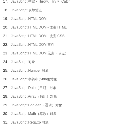
17、
JavaScript 错误 - Throw、Try 和 Catch
18、
JavaScript 表单验证
19、
JavaScript HTML DOM
20、
JavaScript HTML DOM - 改变 HTML
21、
JavaScript HTML DOM - 改变 CSS
22、
JavaScript HTML DOM 事件
23、
JavaScript HTML DOM 元素（节点）
24、
JavaScript 对象
25、
JavaScript Number 对象
26、
JavaScript 字符串(String)对象
27、
JavaScript Date（日期）对象
28、
JavaScript Array（数组）对象
29、
JavaScript Boolean（逻辑）对象
30、
JavaScript Math（算数）对象
31、
JavaScript RegExp 对象