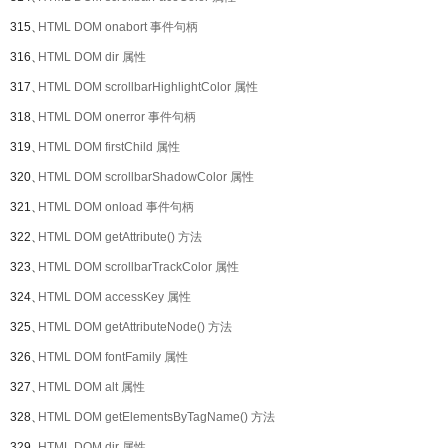
315、
HTML DOM onabort 事件句柄
316、
HTML DOM dir 属性
317、
HTML DOM scrollbarHighlightColor 属性
318、
HTML DOM onerror 事件句柄
319、
HTML DOM firstChild 属性
320、
HTML DOM scrollbarShadowColor 属性
321、
HTML DOM onload 事件句柄
322、
HTML DOM getAttribute() 方法
323、
HTML DOM scrollbarTrackColor 属性
324、
HTML DOM accessKey 属性
325、
HTML DOM getAttributeNode() 方法
326、
HTML DOM fontFamily 属性
327、
HTML DOM alt 属性
328、
HTML DOM getElementsByTagName() 方法
329、
HTML DOM dir 属性