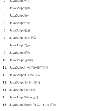
2、
JavaScript 使用
3、
JavaScript 输出
4、
JavaScript 语句
5、
JavaScript 注释
6、
JavaScript 变量
7、
JavaScript 数据类型
8、
JavaScript 对象
9、
JavaScript 函数
10、
JavaScript 运算符
11、
JavaScript 比较和逻辑运算符
12、
JavaScript If...Else 语句
13、
JavaScript Switch 语句
14、
JavaScript For 循环
15、
JavaScript While 循环
16、
JavaScript Break 和 Continue 语句