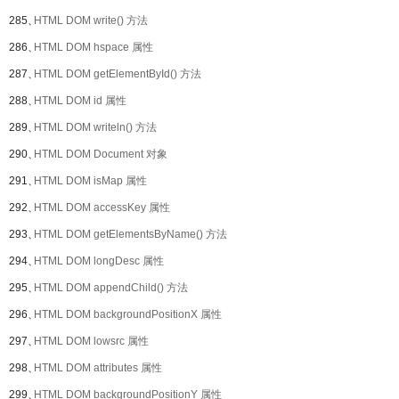
285、
HTML DOM write() 方法
286、
HTML DOM hspace 属性
287、
HTML DOM getElementById() 方法
288、
HTML DOM id 属性
289、
HTML DOM writeln() 方法
290、
HTML DOM Document 对象
291、
HTML DOM isMap 属性
292、
HTML DOM accessKey 属性
293、
HTML DOM getElementsByName() 方法
294、
HTML DOM longDesc 属性
295、
HTML DOM appendChild() 方法
296、
HTML DOM backgroundPositionX 属性
297、
HTML DOM lowsrc 属性
298、
HTML DOM attributes 属性
299、
HTML DOM backgroundPositionY 属性