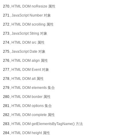
270、
HTML DOM noResize 属性
271、
JavaScript Number 对象
272、
HTML DOM scrolling 属性
273、
JavaScript String 对象
274、
HTML DOM src 属性
275、
JavaScript Date 对象
276、
HTML DOM align 属性
277、
HTML DOM Event 对象
278、
HTML DOM alt 属性
279、
HTML DOM elements 集合
280、
HTML DOM border 属性
281、
HTML DOM options 集合
282、
HTML DOM complete 属性
283、
HTML DOM getElementsByTagName() 方法
284、
HTML DOM height 属性