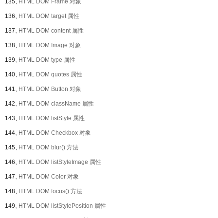
135、
HTML DOM Frame 对象
136、
HTML DOM target 属性
137、
HTML DOM content 属性
138、
HTML DOM Image 对象
139、
HTML DOM type 属性
140、
HTML DOM quotes 属性
141、
HTML DOM Button 对象
142、
HTML DOM className 属性
143、
HTML DOM listStyle 属性
144、
HTML DOM Checkbox 对象
145、
HTML DOM blur() 方法
146、
HTML DOM listStyleImage 属性
147、
HTML DOM Color 对象
148、
HTML DOM focus() 方法
149、
HTML DOM listStylePosition 属性