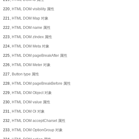
220、
HTML DOM visibility 属性
221、
HTML DOM Map 对象
222、
HTML DOM name 属性
223、
HTML DOM zIndex 属性
224、
HTML DOM Meta 对象
225、
HTML DOM pageBreakAfter 属性
226、
HTML DOM Meter 对象
227、
Button type 属性
228、
HTML DOM pageBreakBefore 属性
229、
HTML DOM Object 对象
230、
HTML DOM value 属性
231、
HTML DOM Ol 对象
232、
HTML DOM acceptCharset 属性
233、
HTML DOM OptionGroup 对象