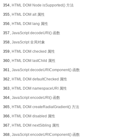
354、
HTML DOM Node isSupported() 方法
355、
HTML DOM alt 属性
356、
HTML DOM lang 属性
357、
JavaScript decodeURI() 函数
358、
JavaScript 全局对象
359、
HTML DOM checked 属性
360、
HTML DOM lastChild 属性
361、
JavaScript decodeURIComponent() 函数
362、
HTML DOM defaultChecked 属性
363、
HTML DOM namespaceURI 属性
364、
JavaScript encodeURI() 函数
365、
HTML DOM createRadialGradient() 方法
366、
HTML DOM disabled 属性
367、
HTML DOM nextSibling 属性
368、
JavaScript encodeURIComponent() 函数