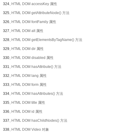
324、
HTML DOM accessKey 属性
325、
HTML DOM getAttributeNode() 方法
326、
HTML DOM fontFamily 属性
327、
HTML DOM alt 属性
328、
HTML DOM getElementsByTagName() 方法
329、
HTML DOM dir 属性
330、
HTML DOM disabled 属性
331、
HTML DOM hasAttribute() 方法
332、
HTML DOM lang 属性
333、
HTML DOM form 属性
334、
HTML DOM hasAttributes() 方法
335、
HTML DOM title 属性
336、
HTML DOM id 属性
337、
HTML DOM hasChildNodes() 方法
338、
HTML DOM Video 对象