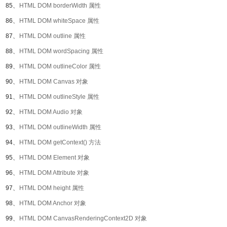
85、
HTML DOM borderWidth 属性
86、
HTML DOM whiteSpace 属性
87、
HTML DOM outline 属性
88、
HTML DOM wordSpacing 属性
89、
HTML DOM outlineColor 属性
90、
HTML DOM Canvas 对象
91、
HTML DOM outlineStyle 属性
92、
HTML DOM Audio 对象
93、
HTML DOM outlineWidth 属性
94、
HTML DOM getContext() 方法
95、
HTML DOM Element 对象
96、
HTML DOM Attribute 对象
97、
HTML DOM height 属性
98、
HTML DOM Anchor 对象
99、
HTML DOM CanvasRenderingContext2D 对象