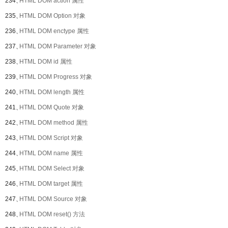
234、
HTML DOM action 属性
235、
HTML DOM Option 对象
236、
HTML DOM enctype 属性
237、
HTML DOM Parameter 对象
238、
HTML DOM id 属性
239、
HTML DOM Progress 对象
240、
HTML DOM length 属性
241、
HTML DOM Quote 对象
242、
HTML DOM method 属性
243、
HTML DOM Script 对象
244、
HTML DOM name 属性
245、
HTML DOM Select 对象
246、
HTML DOM target 属性
247、
HTML DOM Source 对象
248、
HTML DOM reset() 方法