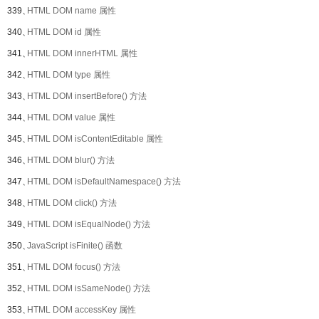
339、
HTML DOM name 属性
340、
HTML DOM id 属性
341、
HTML DOM innerHTML 属性
342、
HTML DOM type 属性
343、
HTML DOM insertBefore() 方法
344、
HTML DOM value 属性
345、
HTML DOM isContentEditable 属性
346、
HTML DOM blur() 方法
347、
HTML DOM isDefaultNamespace() 方法
348、
HTML DOM click() 方法
349、
HTML DOM isEqualNode() 方法
350、
JavaScript isFinite() 函数
351、
HTML DOM focus() 方法
352、
HTML DOM isSameNode() 方法
353、
HTML DOM accessKey 属性