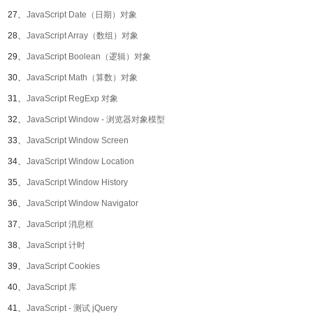
27、
JavaScript Date（日期）对象
28、
JavaScript Array（数组）对象
29、
JavaScript Boolean（逻辑）对象
30、
JavaScript Math（算数）对象
31、
JavaScript RegExp 对象
32、
JavaScript Window - 浏览器对象模型
33、
JavaScript Window Screen
34、
JavaScript Window Location
35、
JavaScript Window History
36、
JavaScript Window Navigator
37、
JavaScript 消息框
38、
JavaScript 计时
39、
JavaScript Cookies
40、
JavaScript 库
41、
JavaScript - 测试 jQuery