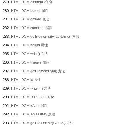
279、
HTML DOM elements 集合
280、
HTML DOM border 属性
281、
HTML DOM options 集合
282、
HTML DOM complete 属性
283、
HTML DOM getElementsByTagName() 方法
284、
HTML DOM height 属性
285、
HTML DOM write() 方法
286、
HTML DOM hspace 属性
287、
HTML DOM getElementById() 方法
288、
HTML DOM id 属性
289、
HTML DOM writeln() 方法
290、
HTML DOM Document 对象
291、
HTML DOM isMap 属性
292、
HTML DOM accessKey 属性
293、
HTML DOM getElementsByName() 方法