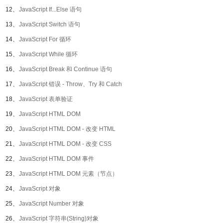
12、
JavaScript If...Else 语句
13、
JavaScript Switch 语句
14、
JavaScript For 循环
15、
JavaScript While 循环
16、
JavaScript Break 和 Continue 语句
17、
JavaScript 错误 - Throw、Try 和 Catch
18、
JavaScript 表单验证
19、
JavaScript HTML DOM
20、
JavaScript HTML DOM - 改变 HTML
21、
JavaScript HTML DOM - 改变 CSS
22、
JavaScript HTML DOM 事件
23、
JavaScript HTML DOM 元素（节点）
24、
JavaScript 对象
25、
JavaScript Number 对象
26、
JavaScript 字符串(String)对象