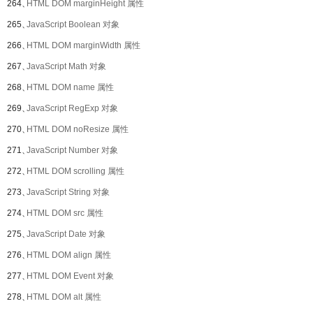
264、
HTML DOM marginHeight 属性
265、
JavaScript Boolean 对象
266、
HTML DOM marginWidth 属性
267、
JavaScript Math 对象
268、
HTML DOM name 属性
269、
JavaScript RegExp 对象
270、
HTML DOM noResize 属性
271、
JavaScript Number 对象
272、
HTML DOM scrolling 属性
273、
JavaScript String 对象
274、
HTML DOM src 属性
275、
JavaScript Date 对象
276、
HTML DOM align 属性
277、
HTML DOM Event 对象
278、
HTML DOM alt 属性