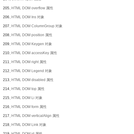
205、
HTML DOM overflow 属性
206、
HTML DOM Ins 对象
207、
HTML DOM ColumnGroup 对象
208、
HTML DOM position 属性
209、
HTML DOM Keygen 对象
210、
HTML DOM accessKey 属性
211、
HTML DOM right 属性
212、
HTML DOM Legend 对象
213、
HTML DOM disabled 属性
214、
HTML DOM top 属性
215、
HTML DOM Li 对象
216、
HTML DOM form 属性
217、
HTML DOM verticalAlign 属性
218、
HTML DOM Link 对象
219、
HTML DOM id 属性