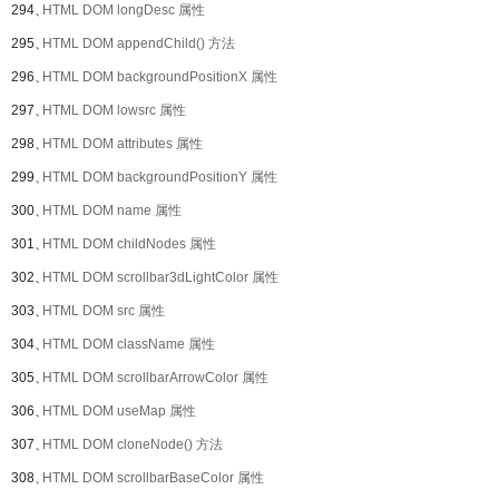
294、
HTML DOM longDesc 属性
295、
HTML DOM appendChild() 方法
296、
HTML DOM backgroundPositionX 属性
297、
HTML DOM lowsrc 属性
298、
HTML DOM attributes 属性
299、
HTML DOM backgroundPositionY 属性
300、
HTML DOM name 属性
301、
HTML DOM childNodes 属性
302、
HTML DOM scrollbar3dLightColor 属性
303、
HTML DOM src 属性
304、
HTML DOM className 属性
305、
HTML DOM scrollbarArrowColor 属性
306、
HTML DOM useMap 属性
307、
HTML DOM cloneNode() 方法
308、
HTML DOM scrollbarBaseColor 属性