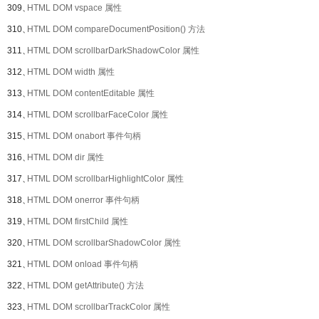
309、
HTML DOM vspace 属性
310、
HTML DOM compareDocumentPosition() 方法
311、
HTML DOM scrollbarDarkShadowColor 属性
312、
HTML DOM width 属性
313、
HTML DOM contentEditable 属性
314、
HTML DOM scrollbarFaceColor 属性
315、
HTML DOM onabort 事件句柄
316、
HTML DOM dir 属性
317、
HTML DOM scrollbarHighlightColor 属性
318、
HTML DOM onerror 事件句柄
319、
HTML DOM firstChild 属性
320、
HTML DOM scrollbarShadowColor 属性
321、
HTML DOM onload 事件句柄
322、
HTML DOM getAttribute() 方法
323、
HTML DOM scrollbarTrackColor 属性