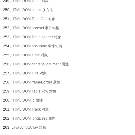
249、
HTML DOM Table 对象
250、
HTML DOM submit() 方法
251、
HTML DOM TableCell 对象
252、
HTML DOM onreset 事件句柄
253、
HTML DOM TableHeader 对象
254、
HTML DOM onsubmit 事件句柄
255、
HTML DOM Time 对象
256、
HTML DOM contentDocument 属性
257、
HTML DOM Title 对象
258、
HTML DOM frameBorder 属性
259、
HTML DOM TableRow 对象
260、
HTML DOM id 属性
261、
HTML DOM Track 对象
262、
HTML DOM longDesc 属性
263、
JavaScript Array 对象