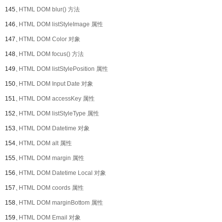
145、
HTML DOM blur() 方法
146、
HTML DOM listStyleImage 属性
147、
HTML DOM Color 对象
148、
HTML DOM focus() 方法
149、
HTML DOM listStylePosition 属性
150、
HTML DOM Input Date 对象
151、
HTML DOM accessKey 属性
152、
HTML DOM listStyleType 属性
153、
HTML DOM Datetime 对象
154、
HTML DOM alt 属性
155、
HTML DOM margin 属性
156、
HTML DOM Datetime Local 对象
157、
HTML DOM coords 属性
158、
HTML DOM marginBottom 属性
159、
HTML DOM Email 对象