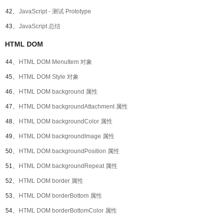
42、
JavaScript - 测试 Prototype
43、
JavaScript 总结
HTML DOM
44、
HTML DOM MenuItem 对象
45、
HTML DOM Style 对象
46、
HTML DOM background 属性
47、
HTML DOM backgroundAttachment 属性
48、
HTML DOM backgroundColor 属性
49、
HTML DOM backgroundImage 属性
50、
HTML DOM backgroundPosition 属性
51、
HTML DOM backgroundRepeat 属性
52、
HTML DOM border 属性
53、
HTML DOM borderBottom 属性
54、
HTML DOM borderBottomColor 属性