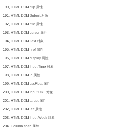
190、
HTML DOM clip 属性
191、
HTML DOM Submit 对象
192、
HTML DOM title 属性
193、
HTML DOM cursor 属性
194、
HTML DOM Text 对象
195、
HTML DOM href 属性
196、
HTML DOM display 属性
197、
HTML DOM Input Time 对象
198、
HTML DOM id 属性
199、
HTML DOM cssFloat 属性
200、
HTML DOM Input URL 对象
201、
HTML DOM target 属性
202、
HTML DOM left 属性
203、
HTML DOM Input Week 对象
204、
Column span 属性