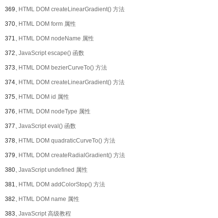
369、
HTML DOM createLinearGradient() 方法
370、
HTML DOM form 属性
371、
HTML DOM nodeName 属性
372、
JavaScript escape() 函数
373、
HTML DOM bezierCurveTo() 方法
374、
HTML DOM createLinearGradient() 方法
375、
HTML DOM id 属性
376、
HTML DOM nodeType 属性
377、
JavaScript eval() 函数
378、
HTML DOM quadraticCurveTo() 方法
379、
HTML DOM createRadialGradient() 方法
380、
JavaScript undefined 属性
381、
HTML DOM addColorStop() 方法
382、
HTML DOM name 属性
383、
JavaScript 高级教程