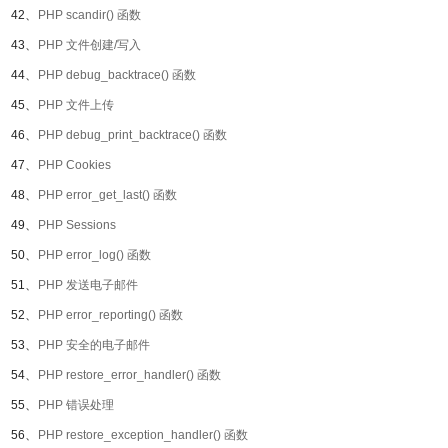
42、
PHP scandir() 函数
43、
PHP 文件创建/写入
44、
PHP debug_backtrace() 函数
45、
PHP 文件上传
46、
PHP debug_print_backtrace() 函数
47、
PHP Cookies
48、
PHP error_get_last() 函数
49、
PHP Sessions
50、
PHP error_log() 函数
51、
PHP 发送电子邮件
52、
PHP error_reporting() 函数
53、
PHP 安全的电子邮件
54、
PHP restore_error_handler() 函数
55、
PHP 错误处理
56、
PHP restore_exception_handler() 函数