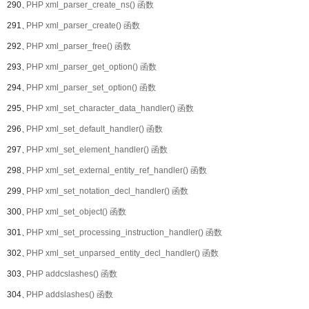
290、
PHP xml_parser_create_ns() 函数
291、
PHP xml_parser_create() 函数
292、
PHP xml_parser_free() 函数
293、
PHP xml_parser_get_option() 函数
294、
PHP xml_parser_set_option() 函数
295、
PHP xml_set_character_data_handler() 函数
296、
PHP xml_set_default_handler() 函数
297、
PHP xml_set_element_handler() 函数
298、
PHP xml_set_external_entity_ref_handler() 函数
299、
PHP xml_set_notation_decl_handler() 函数
300、
PHP xml_set_object() 函数
301、
PHP xml_set_processing_instruction_handler() 函数
302、
PHP xml_set_unparsed_entity_decl_handler() 函数
303、
PHP addcslashes() 函数
304、
PHP addslashes() 函数