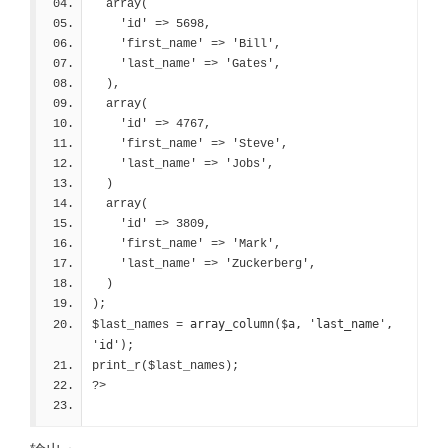
  array(
    'id' => 5698,
    'first_name' => 'Bill',
    'last_name' => 'Gates',
  ),
  array(
    'id' => 4767,
    'first_name' => 'Steve',
    'last_name' => 'Jobs',
  )
  array(
    'id' => 3809,
    'first_name' => 'Mark',
    'last_name' => 'Zuckerberg',
  )
);
array_column($a, 'last_name', 
$last_names = 
'id')
;
print_r($last_names);
?>