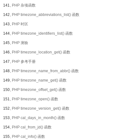
141、
PHP 杂项函数
142、
PHP timezone_abbreviations_list() 函数
143、
PHP 时区
144、
PHP timezone_identifiers_list() 函数
145、
PHP 测验
146、
PHP timezone_location_get() 函数
147、
PHP 参考手册
148、
PHP timezone_name_from_abbr() 函数
149、
PHP timezone_name_get() 函数
150、
PHP timezone_offset_get() 函数
151、
PHP timezone_open() 函数
152、
PHP timezone_version_get() 函数
153、
PHP cal_days_in_month() 函数
154、
PHP cal_from_jd() 函数
155、
PHP cal_info() 函数