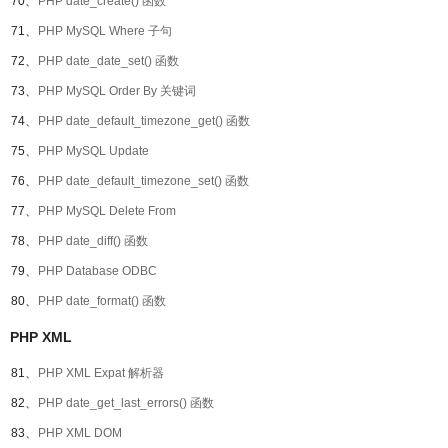
70、
PHP date_create() 函数
71、
PHP MySQL Where 子句
72、
PHP date_date_set() 函数
73、
PHP MySQL Order By 关键词
74、
PHP date_default_timezone_get() 函数
75、
PHP MySQL Update
76、
PHP date_default_timezone_set() 函数
77、
PHP MySQL Delete From
78、
PHP date_diff() 函数
79、
PHP Database ODBC
80、
PHP date_format() 函数
PHP XML
81、
PHP XML Expat 解析器
82、
PHP date_get_last_errors() 函数
83、
PHP XML DOM