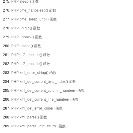
275、
PHP sleep() 函数
276、
PHP time_nanosleep() 函数
277、
PHP time_sleep_until() 函数
278、
PHP uniqid() 函数
279、
PHP unpack() 函数
280、
PHP usleep() 函数
281、
PHP utf8_decode() 函数
282、
PHP utf8_encode() 函数
283、
PHP xml_error_string() 函数
284、
PHP xml_get_current_byte_index() 函数
285、
PHP xml_get_current_column_number() 函数
286、
PHP xml_get_current_line_number() 函数
287、
PHP xml_get_error_code() 函数
288、
PHP xml_parse() 函数
289、
PHP xml_parse_into_struct() 函数