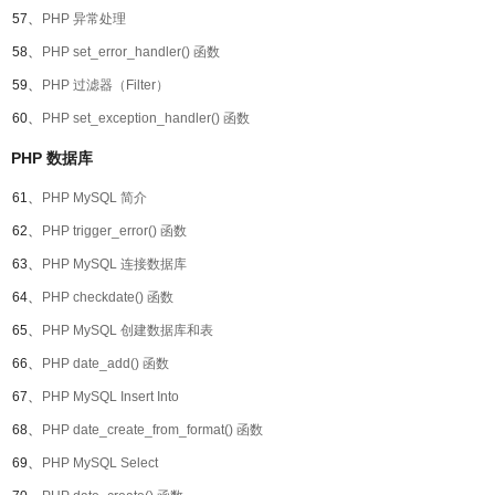
57、
PHP 异常处理
58、
PHP set_error_handler() 函数
59、
PHP 过滤器（Filter）
60、
PHP set_exception_handler() 函数
PHP 数据库
61、
PHP MySQL 简介
62、
PHP trigger_error() 函数
63、
PHP MySQL 连接数据库
64、
PHP checkdate() 函数
65、
PHP MySQL 创建数据库和表
66、
PHP date_add() 函数
67、
PHP MySQL Insert Into
68、
PHP date_create_from_format() 函数
69、
PHP MySQL Select