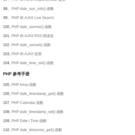
98、
PHP date_sun_info() 函数
99、
PHP 和 AJAX Live Search
100、
PHP date_sunrise() 函数
101、
PHP 和 AJAX RSS 阅读器
102、
PHP date_sunset() 函数
103、
PHP 和 AJAX 投票
104、
PHP date_time_set() 函数
PHP 参考手册
105、
PHP Array 函数
106、
PHP date_timestamp_get() 函数
107、
PHP Calendar 函数
108、
PHP date_timestamp_set() 函数
109、
PHP Date / Time 函数
110、
PHP date_timezone_get() 函数