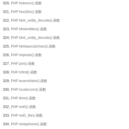
320、
PHP hebrevc() 函数
321、
PHP hex2bin() 函数
322、
PHP html_entity_decode() 函数
323、
PHP htmlentities() 函数
324、
PHP html_entity_decode() 函数
325、
PHP htmlspecialchars() 函数
326、
PHP implode() 函数
327、
PHP join() 函数
328、
PHP lcfirst() 函数
329、
PHP levenshtein() 函数
330、
PHP localeconv() 函数
331、
PHP ltrim() 函数
332、
PHP md5() 函数
333、
PHP md5_file() 函数
334、
PHP metaphone() 函数