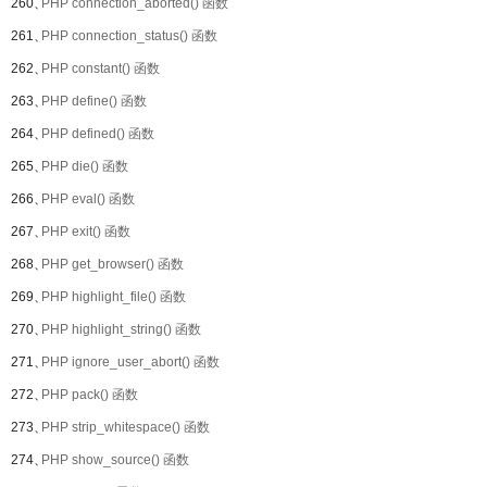
260、
PHP connection_aborted() 函数
261、
PHP connection_status() 函数
262、
PHP constant() 函数
263、
PHP define() 函数
264、
PHP defined() 函数
265、
PHP die() 函数
266、
PHP eval() 函数
267、
PHP exit() 函数
268、
PHP get_browser() 函数
269、
PHP highlight_file() 函数
270、
PHP highlight_string() 函数
271、
PHP ignore_user_abort() 函数
272、
PHP pack() 函数
273、
PHP strip_whitespace() 函数
274、
PHP show_source() 函数