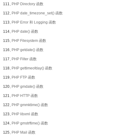
111、
PHP Directory 函数
112、
PHP date_timezone_set() 函数
113、
PHP Error 和 Logging 函数
114、
PHP date() 函数
115、
PHP Filesystem 函数
116、
PHP getdate() 函数
117、
PHP Filter 函数
118、
PHP gettimeofday() 函数
119、
PHP FTP 函数
120、
PHP gmdate() 函数
121、
PHP HTTP 函数
122、
PHP gmmktime() 函数
123、
PHP libxml 函数
124、
PHP gmstrftime() 函数
125、
PHP Mail 函数