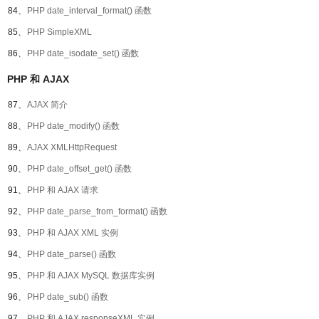
84、
PHP date_interval_format() 函数
85、
PHP SimpleXML
86、
PHP date_isodate_set() 函数
PHP 和 AJAX
87、
AJAX 简介
88、
PHP date_modify() 函数
89、
AJAX XMLHttpRequest
90、
PHP date_offset_get() 函数
91、
PHP 和 AJAX 请求
92、
PHP date_parse_from_format() 函数
93、
PHP 和 AJAX XML 实例
94、
PHP date_parse() 函数
95、
PHP 和 AJAX MySQL 数据库实例
96、
PHP date_sub() 函数
97、
PHP 和 AJAX responseXML 实例