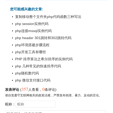
您可能感兴趣的文章:
复制移动整个文件夹php代码函数三种写法
php session实例代码
php连接mssql实例代码
php header 301跳转和302跳转代码
php环境搭建步骤流程
php开发工具有哪些
PHP 排序算法之希尔排序的实例代码
php 几种常见的快速排序代码
php随机数代码
php 微信支付接口代码
357
0
发表评论
(
人查看
，
条评论)
请自觉遵守互联网相关的政策法规，严禁发布色情、暴力、反动的言论。
昵称：