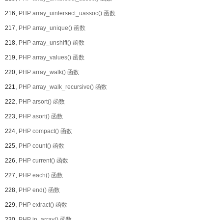
216、
PHP array_uintersect_uassoc() 函数
217、
PHP array_unique() 函数
218、
PHP array_unshift() 函数
219、
PHP array_values() 函数
220、
PHP array_walk() 函数
221、
PHP array_walk_recursive() 函数
222、
PHP arsort() 函数
223、
PHP asort() 函数
224、
PHP compact() 函数
225、
PHP count() 函数
226、
PHP current() 函数
227、
PHP each() 函数
228、
PHP end() 函数
229、
PHP extract() 函数
230、
PHP in_array() 函数