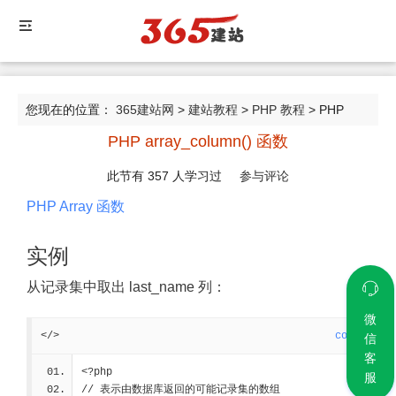
您现在的位置：
365建站网
>
建站教程
>
PHP 教程
> PHP
PHP array_column() 函数
array_column() 函数
此节有
357
人学习过
参与评论
PHP Array 函数
实例
从记录集中取出 last_name 列：
微
</>
code
信
客
<?php
服
// 表示由数据库返回的可能记录集的数组