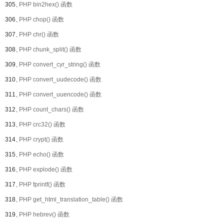
305、
PHP bin2hex() 函数
306、
PHP chop() 函数
307、
PHP chr() 函数
308、
PHP chunk_split() 函数
309、
PHP convert_cyr_string() 函数
310、
PHP convert_uudecode() 函数
311、
PHP convert_uuencode() 函数
312、
PHP count_chars() 函数
313、
PHP crc32() 函数
314、
PHP crypt() 函数
315、
PHP echo() 函数
316、
PHP explode() 函数
317、
PHP fprintf() 函数
318、
PHP get_html_translation_table() 函数
319、
PHP hebrev() 函数