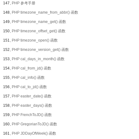
147、
PHP 参考手册
148、
PHP timezone_name_from_abbr() 函数
149、
PHP timezone_name_get() 函数
150、
PHP timezone_offset_get() 函数
151、
PHP timezone_open() 函数
152、
PHP timezone_version_get() 函数
153、
PHP cal_days_in_month() 函数
154、
PHP cal_from_jd() 函数
155、
PHP cal_info() 函数
156、
PHP cal_to_jd() 函数
157、
PHP easter_date() 函数
158、
PHP easter_days() 函数
159、
PHP FrenchToJD() 函数
160、
PHP GregorianToJD() 函数
161、
PHP JDDayOfWeek() 函数