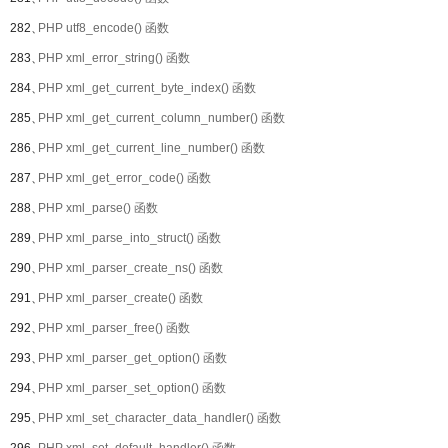
282、
PHP utf8_encode() 函数
283、
PHP xml_error_string() 函数
284、
PHP xml_get_current_byte_index() 函数
285、
PHP xml_get_current_column_number() 函数
286、
PHP xml_get_current_line_number() 函数
287、
PHP xml_get_error_code() 函数
288、
PHP xml_parse() 函数
289、
PHP xml_parse_into_struct() 函数
290、
PHP xml_parser_create_ns() 函数
291、
PHP xml_parser_create() 函数
292、
PHP xml_parser_free() 函数
293、
PHP xml_parser_get_option() 函数
294、
PHP xml_parser_set_option() 函数
295、
PHP xml_set_character_data_handler() 函数