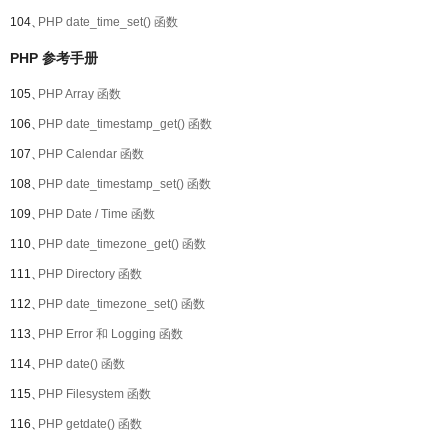
104、
PHP date_time_set() 函数
PHP 参考手册
105、
PHP Array 函数
106、
PHP date_timestamp_get() 函数
107、
PHP Calendar 函数
108、
PHP date_timestamp_set() 函数
109、
PHP Date / Time 函数
110、
PHP date_timezone_get() 函数
111、
PHP Directory 函数
112、
PHP date_timezone_set() 函数
113、
PHP Error 和 Logging 函数
114、
PHP date() 函数
115、
PHP Filesystem 函数
116、
PHP getdate() 函数