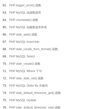
62、
PHP trigger_error() 函数
63、
PHP MySQL 连接数据库
64、
PHP checkdate() 函数
65、
PHP MySQL 创建数据库和表
66、
PHP date_add() 函数
67、
PHP MySQL Insert Into
68、
PHP date_create_from_format() 函数
69、
PHP MySQL Select
70、
PHP date_create() 函数
71、
PHP MySQL Where 子句
72、
PHP date_date_set() 函数
73、
PHP MySQL Order By 关键词
74、
PHP date_default_timezone_get() 函数
75、
PHP MySQL Update
76、
PHP date_default_timezone_set() 函数