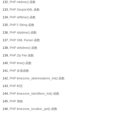
132、
PHP mktime() 函数
133、
PHP SimpleXML 函数
134、
PHP strftime() 函数
135、
PHP 5 String 函数
136、
PHP strptime() 函数
137、
PHP XML Parser 函数
138、
PHP strtotime() 函数
139、
PHP Zip File 函数
140、
PHP time() 函数
141、
PHP 杂项函数
142、
PHP timezone_abbreviations_list() 函数
143、
PHP 时区
144、
PHP timezone_identifiers_list() 函数
145、
PHP 测验
146、
PHP timezone_location_get() 函数