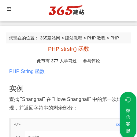
您现在的位置：
365建站网
>
建站教程
>
PHP 教程
> PHP
PHP strstr() 函数
strstr() 函数
此节有
377
人学习过
参与评论
PHP String 函数
实例
查找 "Shanghai" 在 "I love Shanghai!" 中的第一次出
现，并返回字符串的剩余部分：
微
信
客
</>
code
服