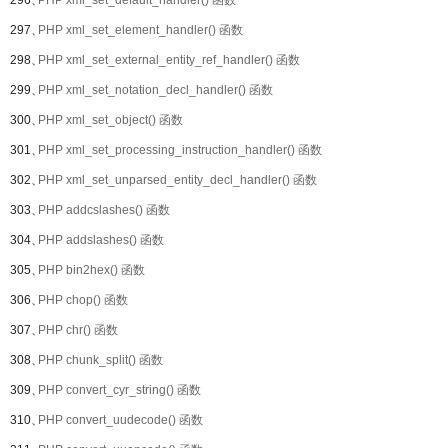
296、
PHP xml_set_default_handler() 函数
297、
PHP xml_set_element_handler() 函数
298、
PHP xml_set_external_entity_ref_handler() 函数
299、
PHP xml_set_notation_decl_handler() 函数
300、
PHP xml_set_object() 函数
301、
PHP xml_set_processing_instruction_handler() 函数
302、
PHP xml_set_unparsed_entity_decl_handler() 函数
303、
PHP addcslashes() 函数
304、
PHP addslashes() 函数
305、
PHP bin2hex() 函数
306、
PHP chop() 函数
307、
PHP chr() 函数
308、
PHP chunk_split() 函数
309、
PHP convert_cyr_string() 函数
310、
PHP convert_uudecode() 函数