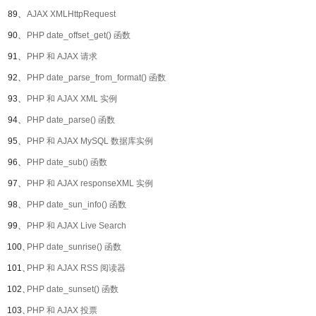
89、
AJAX XMLHttpRequest
90、
PHP date_offset_get() 函数
91、
PHP 和 AJAX 请求
92、
PHP date_parse_from_format() 函数
93、
PHP 和 AJAX XML 实例
94、
PHP date_parse() 函数
95、
PHP 和 AJAX MySQL 数据库实例
96、
PHP date_sub() 函数
97、
PHP 和 AJAX responseXML 实例
98、
PHP date_sun_info() 函数
99、
PHP 和 AJAX Live Search
100、
PHP date_sunrise() 函数
101、
PHP 和 AJAX RSS 阅读器
102、
PHP date_sunset() 函数
103、
PHP 和 AJAX 投票