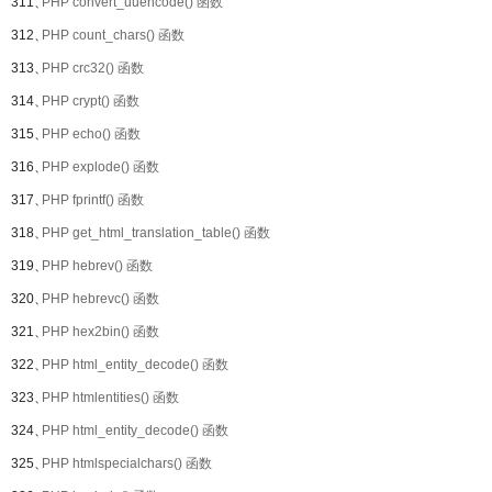
311、
PHP convert_uuencode() 函数
312、
PHP count_chars() 函数
313、
PHP crc32() 函数
314、
PHP crypt() 函数
315、
PHP echo() 函数
316、
PHP explode() 函数
317、
PHP fprintf() 函数
318、
PHP get_html_translation_table() 函数
319、
PHP hebrev() 函数
320、
PHP hebrevc() 函数
321、
PHP hex2bin() 函数
322、
PHP html_entity_decode() 函数
323、
PHP htmlentities() 函数
324、
PHP html_entity_decode() 函数
325、
PHP htmlspecialchars() 函数