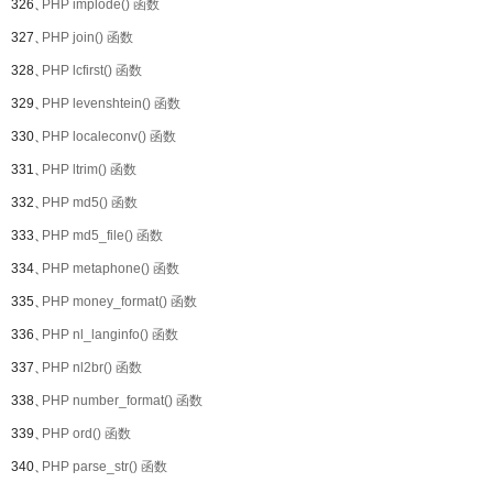
326、
PHP implode() 函数
327、
PHP join() 函数
328、
PHP lcfirst() 函数
329、
PHP levenshtein() 函数
330、
PHP localeconv() 函数
331、
PHP ltrim() 函数
332、
PHP md5() 函数
333、
PHP md5_file() 函数
334、
PHP metaphone() 函数
335、
PHP money_format() 函数
336、
PHP nl_langinfo() 函数
337、
PHP nl2br() 函数
338、
PHP number_format() 函数
339、
PHP ord() 函数
340、
PHP parse_str() 函数