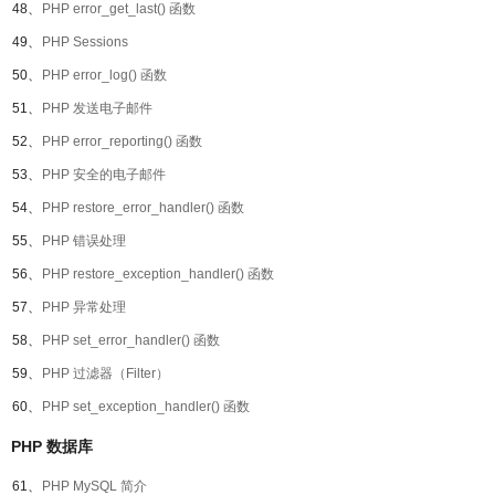
48、
PHP error_get_last() 函数
49、
PHP Sessions
50、
PHP error_log() 函数
51、
PHP 发送电子邮件
52、
PHP error_reporting() 函数
53、
PHP 安全的电子邮件
54、
PHP restore_error_handler() 函数
55、
PHP 错误处理
56、
PHP restore_exception_handler() 函数
57、
PHP 异常处理
58、
PHP set_error_handler() 函数
59、
PHP 过滤器（Filter）
60、
PHP set_exception_handler() 函数
PHP 数据库
61、
PHP MySQL 简介