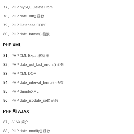
77、
PHP MySQL Delete From
78、
PHP date_diff() 函数
79、
PHP Database ODBC
80、
PHP date_format() 函数
PHP XML
81、
PHP XML Expat 解析器
82、
PHP date_get_last_errors() 函数
83、
PHP XML DOM
84、
PHP date_interval_format() 函数
85、
PHP SimpleXML
86、
PHP date_isodate_set() 函数
PHP 和 AJAX
87、
AJAX 简介
88、
PHP date_modify() 函数