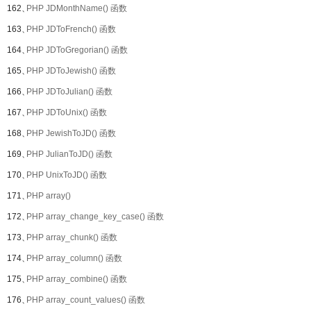
162、
PHP JDMonthName() 函数
163、
PHP JDToFrench() 函数
164、
PHP JDToGregorian() 函数
165、
PHP JDToJewish() 函数
166、
PHP JDToJulian() 函数
167、
PHP JDToUnix() 函数
168、
PHP JewishToJD() 函数
169、
PHP JulianToJD() 函数
170、
PHP UnixToJD() 函数
171、
PHP array()
172、
PHP array_change_key_case() 函数
173、
PHP array_chunk() 函数
174、
PHP array_column() 函数
175、
PHP array_combine() 函数
176、
PHP array_count_values() 函数