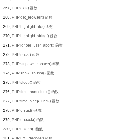
267、
PHP exit() 函数
268、
PHP get_browser() 函数
269、
PHP highlight_file() 函数
270、
PHP highlight_string() 函数
271、
PHP ignore_user_abort() 函数
272、
PHP pack() 函数
273、
PHP strip_whitespace() 函数
274、
PHP show_source() 函数
275、
PHP sleep() 函数
276、
PHP time_nanosleep() 函数
277、
PHP time_sleep_until() 函数
278、
PHP uniqid() 函数
279、
PHP unpack() 函数
280、
PHP usleep() 函数
281、
PHP utf8_decode() 函数