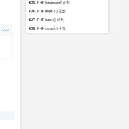
635、
PHP tempnam() 函数
636、
PHP tmpfile() 函数
637、
PHP touch() 函数
638、
PHP umask() 函数
code