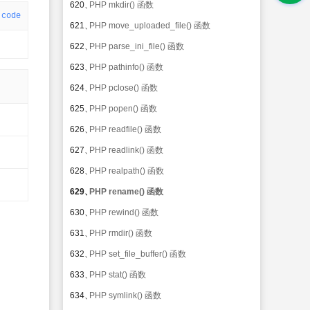
620、
PHP mkdir() 函数
code
621、
PHP move_uploaded_file() 函数
622、
PHP parse_ini_file() 函数
623、
PHP pathinfo() 函数
624、
PHP pclose() 函数
625、
PHP popen() 函数
626、
PHP readfile() 函数
627、
PHP readlink() 函数
628、
PHP realpath() 函数
629、
PHP rename() 函数
630、
PHP rewind() 函数
631、
PHP rmdir() 函数
632、
PHP set_file_buffer() 函数
633、
PHP stat() 函数
634、
PHP symlink() 函数