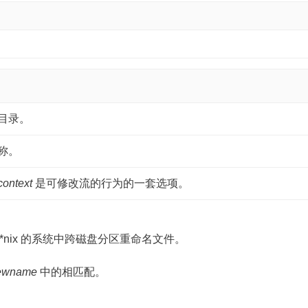
目录。
称。
context
是可修改流的行为的一套选项。
在基于 *nix 的系统中跨磁盘分区重命名文件。
ewname
中的相匹配。