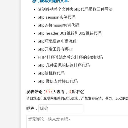
您可能感兴趣的文章:
复制移动整个文件夹php代码函数三种写法
php session实例代码
php连接mssql实例代码
php header 301跳转和302跳转代码
php环境搭建步骤流程
php开发工具有哪些
PHP 排序算法之希尔排序的实例代码
php 几种常见的快速排序代码
php随机数代码
php 微信支付接口代码
357
0
发表评论
(
人查看
，
条评论)
请自觉遵守互联网相关的政策法规，严禁发布色情、暴力、反动的
昵称：