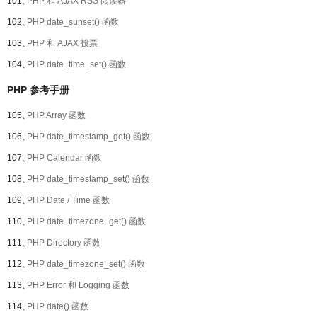
101、
PHP 和 AJAX RSS 阅读器
102、
PHP date_sunset() 函数
103、
PHP 和 AJAX 投票
104、
PHP date_time_set() 函数
PHP 参考手册
105、
PHP Array 函数
106、
PHP date_timestamp_get() 函数
107、
PHP Calendar 函数
108、
PHP date_timestamp_set() 函数
109、
PHP Date / Time 函数
110、
PHP date_timezone_get() 函数
111、
PHP Directory 函数
112、
PHP date_timezone_set() 函数
113、
PHP Error 和 Logging 函数
114、
PHP date() 函数