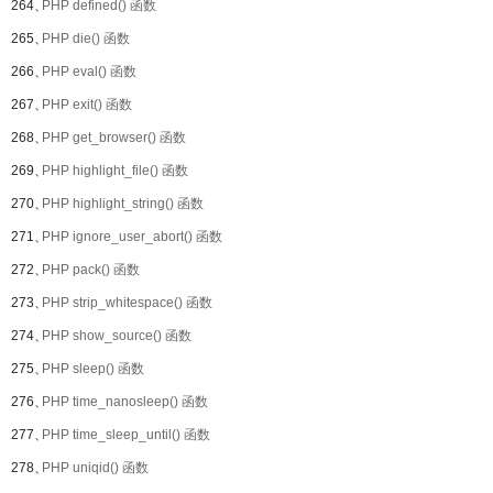
264、
PHP defined() 函数
265、
PHP die() 函数
266、
PHP eval() 函数
267、
PHP exit() 函数
268、
PHP get_browser() 函数
269、
PHP highlight_file() 函数
270、
PHP highlight_string() 函数
271、
PHP ignore_user_abort() 函数
272、
PHP pack() 函数
273、
PHP strip_whitespace() 函数
274、
PHP show_source() 函数
275、
PHP sleep() 函数
276、
PHP time_nanosleep() 函数
277、
PHP time_sleep_until() 函数
278、
PHP uniqid() 函数