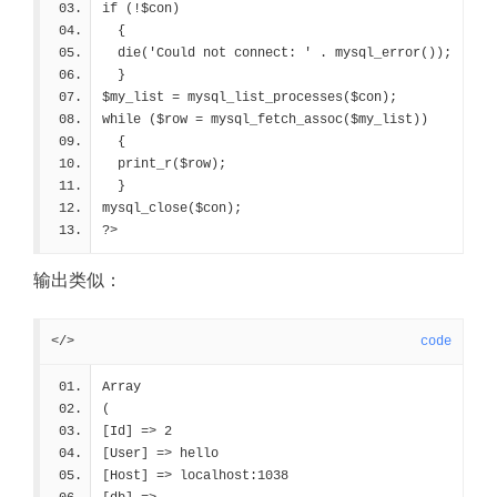
if (!$con)
  {
  die('Could not connect: ' . mysql_error());
  }
$my_list = mysql_list_processes($con);
while ($row = mysql_fetch_assoc($my_list))
  {
  print_r($row);
  }
mysql_close($con);
?>
输出类似：
</>
code
Array
(
[Id] => 2
[User] => hello
[Host] => localhost:1038