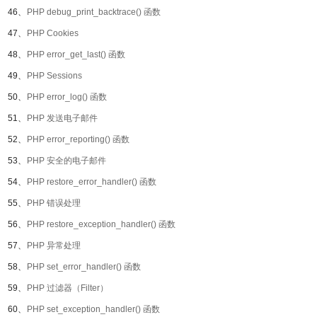
46、
PHP debug_print_backtrace() 函数
47、
PHP Cookies
48、
PHP error_get_last() 函数
49、
PHP Sessions
50、
PHP error_log() 函数
51、
PHP 发送电子邮件
52、
PHP error_reporting() 函数
53、
PHP 安全的电子邮件
54、
PHP restore_error_handler() 函数
55、
PHP 错误处理
56、
PHP restore_exception_handler() 函数
57、
PHP 异常处理
58、
PHP set_error_handler() 函数
59、
PHP 过滤器（Filter）
60、
PHP set_exception_handler() 函数