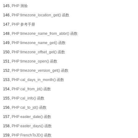
145、
PHP 测验
146、
PHP timezone_location_get() 函数
147、
PHP 参考手册
148、
PHP timezone_name_from_abbr() 函数
149、
PHP timezone_name_get() 函数
150、
PHP timezone_offset_get() 函数
151、
PHP timezone_open() 函数
152、
PHP timezone_version_get() 函数
153、
PHP cal_days_in_month() 函数
154、
PHP cal_from_jd() 函数
155、
PHP cal_info() 函数
156、
PHP cal_to_jd() 函数
157、
PHP easter_date() 函数
158、
PHP easter_days() 函数
159、
PHP FrenchToJD() 函数