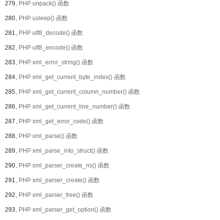
279、
PHP unpack() 函数
280、
PHP usleep() 函数
281、
PHP utf8_decode() 函数
282、
PHP utf8_encode() 函数
283、
PHP xml_error_string() 函数
284、
PHP xml_get_current_byte_index() 函数
285、
PHP xml_get_current_column_number() 函数
286、
PHP xml_get_current_line_number() 函数
287、
PHP xml_get_error_code() 函数
288、
PHP xml_parse() 函数
289、
PHP xml_parse_into_struct() 函数
290、
PHP xml_parser_create_ns() 函数
291、
PHP xml_parser_create() 函数
292、
PHP xml_parser_free() 函数
293、
PHP xml_parser_get_option() 函数