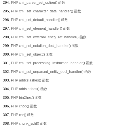
294、
PHP xml_parser_set_option() 函数
295、
PHP xml_set_character_data_handler() 函数
296、
PHP xml_set_default_handler() 函数
297、
PHP xml_set_element_handler() 函数
298、
PHP xml_set_external_entity_ref_handler() 函数
299、
PHP xml_set_notation_decl_handler() 函数
300、
PHP xml_set_object() 函数
301、
PHP xml_set_processing_instruction_handler() 函数
302、
PHP xml_set_unparsed_entity_decl_handler() 函数
303、
PHP addcslashes() 函数
304、
PHP addslashes() 函数
305、
PHP bin2hex() 函数
306、
PHP chop() 函数
307、
PHP chr() 函数
308、
PHP chunk_split() 函数