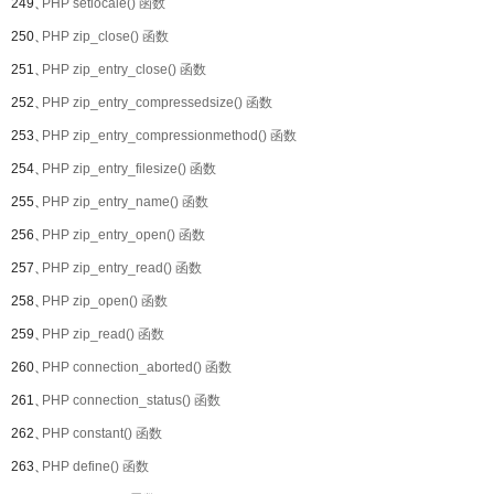
249、
PHP setlocale() 函数
250、
PHP zip_close() 函数
251、
PHP zip_entry_close() 函数
252、
PHP zip_entry_compressedsize() 函数
253、
PHP zip_entry_compressionmethod() 函数
254、
PHP zip_entry_filesize() 函数
255、
PHP zip_entry_name() 函数
256、
PHP zip_entry_open() 函数
257、
PHP zip_entry_read() 函数
258、
PHP zip_open() 函数
259、
PHP zip_read() 函数
260、
PHP connection_aborted() 函数
261、
PHP connection_status() 函数
262、
PHP constant() 函数
263、
PHP define() 函数