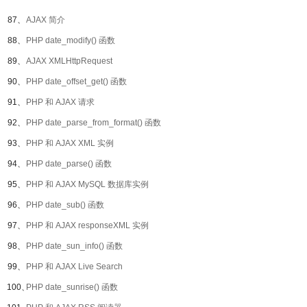
87、
AJAX 简介
88、
PHP date_modify() 函数
89、
AJAX XMLHttpRequest
90、
PHP date_offset_get() 函数
91、
PHP 和 AJAX 请求
92、
PHP date_parse_from_format() 函数
93、
PHP 和 AJAX XML 实例
94、
PHP date_parse() 函数
95、
PHP 和 AJAX MySQL 数据库实例
96、
PHP date_sub() 函数
97、
PHP 和 AJAX responseXML 实例
98、
PHP date_sun_info() 函数
99、
PHP 和 AJAX Live Search
100、
PHP date_sunrise() 函数