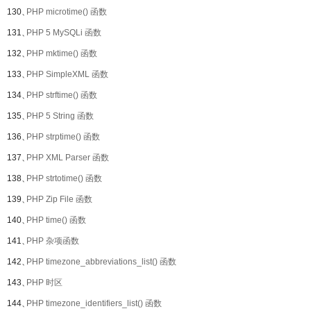
130、
PHP microtime() 函数
131、
PHP 5 MySQLi 函数
132、
PHP mktime() 函数
133、
PHP SimpleXML 函数
134、
PHP strftime() 函数
135、
PHP 5 String 函数
136、
PHP strptime() 函数
137、
PHP XML Parser 函数
138、
PHP strtotime() 函数
139、
PHP Zip File 函数
140、
PHP time() 函数
141、
PHP 杂项函数
142、
PHP timezone_abbreviations_list() 函数
143、
PHP 时区
144、
PHP timezone_identifiers_list() 函数