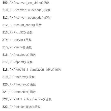
309、
PHP convert_cyr_string() 函数
310、
PHP convert_uudecode() 函数
311、
PHP convert_uuencode() 函数
312、
PHP count_chars() 函数
313、
PHP crc32() 函数
314、
PHP crypt() 函数
315、
PHP echo() 函数
316、
PHP explode() 函数
317、
PHP fprintf() 函数
318、
PHP get_html_translation_table() 函数
319、
PHP hebrev() 函数
320、
PHP hebrevc() 函数
321、
PHP hex2bin() 函数
322、
PHP html_entity_decode() 函数
323、
PHP htmlentities() 函数