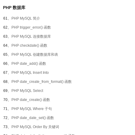
PHP 数据库
61、
PHP MySQL 简介
62、
PHP trigger_error() 函数
63、
PHP MySQL 连接数据库
64、
PHP checkdate() 函数
65、
PHP MySQL 创建数据库和表
66、
PHP date_add() 函数
67、
PHP MySQL Insert Into
68、
PHP date_create_from_format() 函数
69、
PHP MySQL Select
70、
PHP date_create() 函数
71、
PHP MySQL Where 子句
72、
PHP date_date_set() 函数
73、
PHP MySQL Order By 关键词