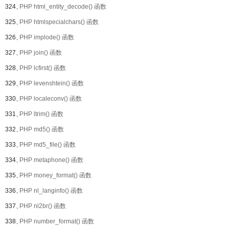
324、
PHP html_entity_decode() 函数
325、
PHP htmlspecialchars() 函数
326、
PHP implode() 函数
327、
PHP join() 函数
328、
PHP lcfirst() 函数
329、
PHP levenshtein() 函数
330、
PHP localeconv() 函数
331、
PHP ltrim() 函数
332、
PHP md5() 函数
333、
PHP md5_file() 函数
334、
PHP metaphone() 函数
335、
PHP money_format() 函数
336、
PHP nl_langinfo() 函数
337、
PHP nl2br() 函数
338、
PHP number_format() 函数