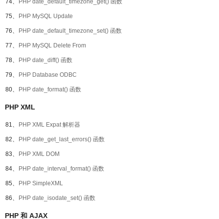
74、
PHP date_default_timezone_get() 函数
75、
PHP MySQL Update
76、
PHP date_default_timezone_set() 函数
77、
PHP MySQL Delete From
78、
PHP date_diff() 函数
79、
PHP Database ODBC
80、
PHP date_format() 函数
PHP XML
81、
PHP XML Expat 解析器
82、
PHP date_get_last_errors() 函数
83、
PHP XML DOM
84、
PHP date_interval_format() 函数
85、
PHP SimpleXML
86、
PHP date_isodate_set() 函数
PHP 和 AJAX