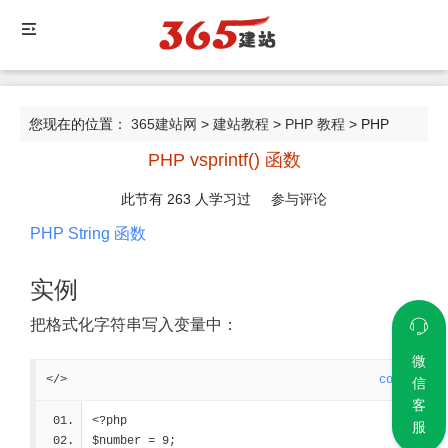
您现在的位置：
365建站网
>
建站教程
>
PHP 教程
> PHP
PHP vsprintf() 函数
vsprintf() 函数
此节有
263
人学习过
参与评论
PHP String 函数
实例
把格式化字符串写入变量中：
微
</>
code
信
客
<?php
服
$number = 9;