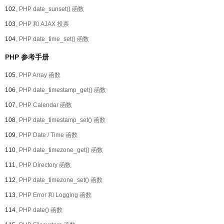
102、
PHP date_sunset() 函数
103、
PHP 和 AJAX 投票
104、
PHP date_time_set() 函数
PHP 参考手册
105、
PHP Array 函数
106、
PHP date_timestamp_get() 函数
107、
PHP Calendar 函数
108、
PHP date_timestamp_set() 函数
109、
PHP Date / Time 函数
110、
PHP date_timezone_get() 函数
111、
PHP Directory 函数
112、
PHP date_timezone_set() 函数
113、
PHP Error 和 Logging 函数
114、
PHP date() 函数