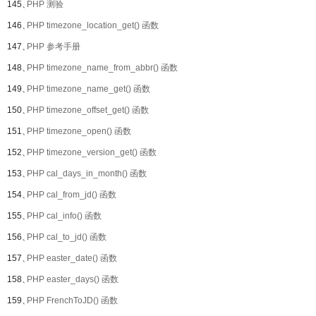
145、
PHP 测验
146、
PHP timezone_location_get() 函数
147、
PHP 参考手册
148、
PHP timezone_name_from_abbr() 函数
149、
PHP timezone_name_get() 函数
150、
PHP timezone_offset_get() 函数
151、
PHP timezone_open() 函数
152、
PHP timezone_version_get() 函数
153、
PHP cal_days_in_month() 函数
154、
PHP cal_from_jd() 函数
155、
PHP cal_info() 函数
156、
PHP cal_to_jd() 函数
157、
PHP easter_date() 函数
158、
PHP easter_days() 函数
159、
PHP FrenchToJD() 函数