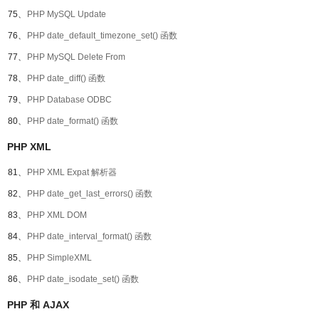
75、
PHP MySQL Update
76、
PHP date_default_timezone_set() 函数
77、
PHP MySQL Delete From
78、
PHP date_diff() 函数
79、
PHP Database ODBC
80、
PHP date_format() 函数
PHP XML
81、
PHP XML Expat 解析器
82、
PHP date_get_last_errors() 函数
83、
PHP XML DOM
84、
PHP date_interval_format() 函数
85、
PHP SimpleXML
86、
PHP date_isodate_set() 函数
PHP 和 AJAX