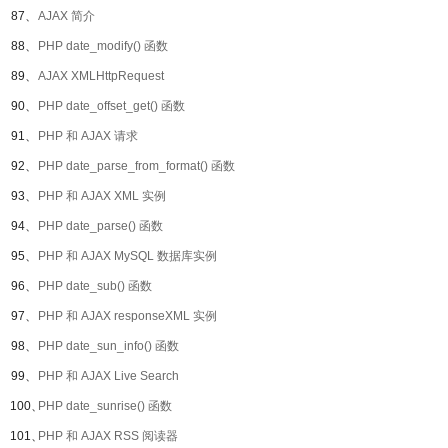
87、
AJAX 简介
88、
PHP date_modify() 函数
89、
AJAX XMLHttpRequest
90、
PHP date_offset_get() 函数
91、
PHP 和 AJAX 请求
92、
PHP date_parse_from_format() 函数
93、
PHP 和 AJAX XML 实例
94、
PHP date_parse() 函数
95、
PHP 和 AJAX MySQL 数据库实例
96、
PHP date_sub() 函数
97、
PHP 和 AJAX responseXML 实例
98、
PHP date_sun_info() 函数
99、
PHP 和 AJAX Live Search
100、
PHP date_sunrise() 函数
101、
PHP 和 AJAX RSS 阅读器