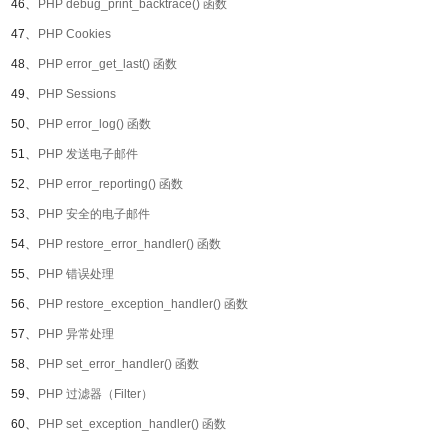
46、
PHP debug_print_backtrace() 函数
47、
PHP Cookies
48、
PHP error_get_last() 函数
49、
PHP Sessions
50、
PHP error_log() 函数
51、
PHP 发送电子邮件
52、
PHP error_reporting() 函数
53、
PHP 安全的电子邮件
54、
PHP restore_error_handler() 函数
55、
PHP 错误处理
56、
PHP restore_exception_handler() 函数
57、
PHP 异常处理
58、
PHP set_error_handler() 函数
59、
PHP 过滤器（Filter）
60、
PHP set_exception_handler() 函数