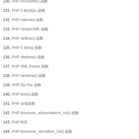
130、
PHP microtime() 函数
131、
PHP 5 MySQLi 函数
132、
PHP mktime() 函数
133、
PHP SimpleXML 函数
134、
PHP strftime() 函数
135、
PHP 5 String 函数
136、
PHP strptime() 函数
137、
PHP XML Parser 函数
138、
PHP strtotime() 函数
139、
PHP Zip File 函数
140、
PHP time() 函数
141、
PHP 杂项函数
142、
PHP timezone_abbreviations_list() 函数
143、
PHP 时区
144、
PHP timezone_identifiers_list() 函数