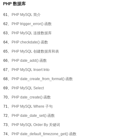
PHP 数据库
61、
PHP MySQL 简介
62、
PHP trigger_error() 函数
63、
PHP MySQL 连接数据库
64、
PHP checkdate() 函数
65、
PHP MySQL 创建数据库和表
66、
PHP date_add() 函数
67、
PHP MySQL Insert Into
68、
PHP date_create_from_format() 函数
69、
PHP MySQL Select
70、
PHP date_create() 函数
71、
PHP MySQL Where 子句
72、
PHP date_date_set() 函数
73、
PHP MySQL Order By 关键词
74、
PHP date_default_timezone_get() 函数