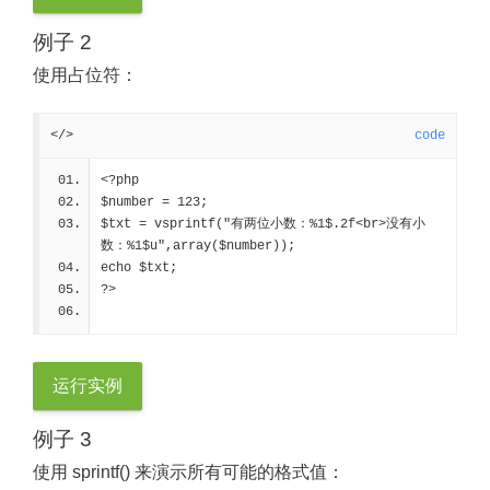
例子 2
使用占位符：
</>
code
<?php
$number = 123;
$txt = vsprintf("有两位小数：%1$.2f<br>没有小
数：%1$u",array($number));
echo $txt;
?>
运行实例
例子 3
使用 sprintf() 来演示所有可能的格式值：