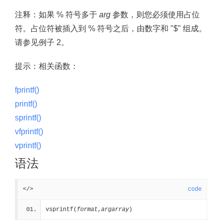
注释：
如果 % 符号多于
arg
参数，则您必须使用占位
符。占位符被插入到 % 符号之后，由数字和 "$" 组成。
请参见例子 2。
提示：
相关函数：
fprintf()
printf()
sprintf()
vfprintf()
vprintf()
语法
</>
code
vsprintf(
format
,
argarray
)