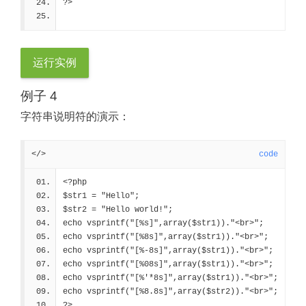
?>
运行实例
例子 4
字符串说明符的演示：
</>
code
<?php
$str1 = "Hello";
$str2 = "Hello world!";
echo vsprintf("[%s]",array($str1))."<br>";
echo vsprintf("[%8s]",array($str1))."<br>";
echo vsprintf("[%-8s]",array($str1))."<br>";
echo vsprintf("[%08s]",array($str1))."<br>";
echo vsprintf("[%'*8s]",array($str1))."<br>";
echo vsprintf("[%8.8s]",array($str2))."<br>";
?>