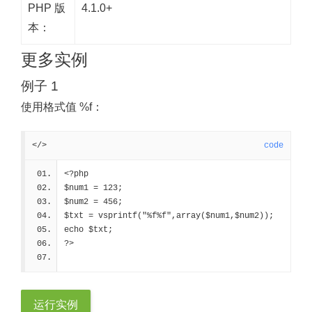
PHP 版
4.1.0+
本：
更多实例
例子 1
使用格式值 %f：
</>
code
<?php
$num1 = 123;
$num2 = 456;
$txt = vsprintf("%f%f",array($num1,$num2));
echo $txt;
?>
运行实例