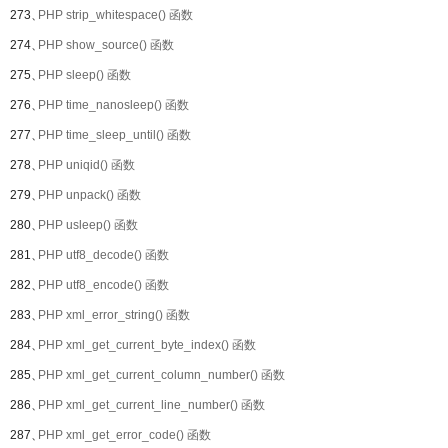
273、
PHP strip_whitespace() 函数
274、
PHP show_source() 函数
275、
PHP sleep() 函数
276、
PHP time_nanosleep() 函数
277、
PHP time_sleep_until() 函数
278、
PHP uniqid() 函数
279、
PHP unpack() 函数
280、
PHP usleep() 函数
281、
PHP utf8_decode() 函数
282、
PHP utf8_encode() 函数
283、
PHP xml_error_string() 函数
284、
PHP xml_get_current_byte_index() 函数
285、
PHP xml_get_current_column_number() 函数
286、
PHP xml_get_current_line_number() 函数
287、
PHP xml_get_error_code() 函数