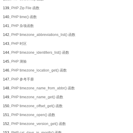
139、
PHP Zip File 函数
140、
PHP time() 函数
141、
PHP 杂项函数
142、
PHP timezone_abbreviations_list() 函数
143、
PHP 时区
144、
PHP timezone_identifiers_list() 函数
145、
PHP 测验
146、
PHP timezone_location_get() 函数
147、
PHP 参考手册
148、
PHP timezone_name_from_abbr() 函数
149、
PHP timezone_name_get() 函数
150、
PHP timezone_offset_get() 函数
151、
PHP timezone_open() 函数
152、
PHP timezone_version_get() 函数
153、
PHP cal_days_in_month() 函数