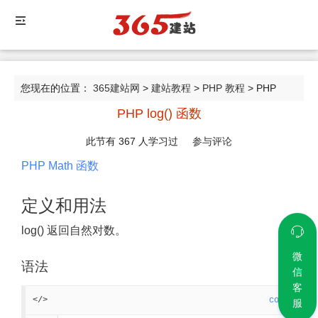
您现在的位置：
365建站网
>
建站教程
>
PHP 教程
> PHP
PHP log() 函数
log() 函数
此节有
367
人学习过
参与评论
PHP Math 函数
定义和用法
log() 返回自然对数。
微
语法
信
客
</>
code
服