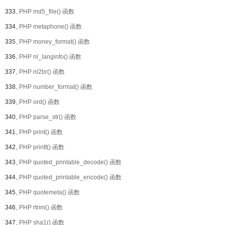
333、
PHP md5_file() 函数
334、
PHP metaphone() 函数
335、
PHP money_format() 函数
336、
PHP nl_langinfo() 函数
337、
PHP nl2br() 函数
338、
PHP number_format() 函数
339、
PHP ord() 函数
340、
PHP parse_str() 函数
341、
PHP print() 函数
342、
PHP printf() 函数
343、
PHP quoted_printable_decode() 函数
344、
PHP quoted_printable_encode() 函数
345、
PHP quotemeta() 函数
346、
PHP rtrim() 函数
347、
PHP sha1() 函数