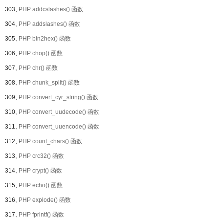
303、
PHP addcslashes() 函数
304、
PHP addslashes() 函数
305、
PHP bin2hex() 函数
306、
PHP chop() 函数
307、
PHP chr() 函数
308、
PHP chunk_split() 函数
309、
PHP convert_cyr_string() 函数
310、
PHP convert_uudecode() 函数
311、
PHP convert_uuencode() 函数
312、
PHP count_chars() 函数
313、
PHP crc32() 函数
314、
PHP crypt() 函数
315、
PHP echo() 函数
316、
PHP explode() 函数
317、
PHP fprintf() 函数