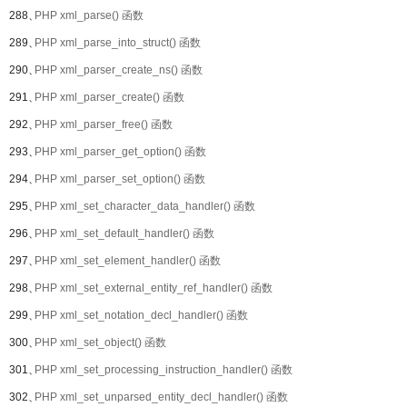
288、
PHP xml_parse() 函数
289、
PHP xml_parse_into_struct() 函数
290、
PHP xml_parser_create_ns() 函数
291、
PHP xml_parser_create() 函数
292、
PHP xml_parser_free() 函数
293、
PHP xml_parser_get_option() 函数
294、
PHP xml_parser_set_option() 函数
295、
PHP xml_set_character_data_handler() 函数
296、
PHP xml_set_default_handler() 函数
297、
PHP xml_set_element_handler() 函数
298、
PHP xml_set_external_entity_ref_handler() 函数
299、
PHP xml_set_notation_decl_handler() 函数
300、
PHP xml_set_object() 函数
301、
PHP xml_set_processing_instruction_handler() 函数
302、
PHP xml_set_unparsed_entity_decl_handler() 函数