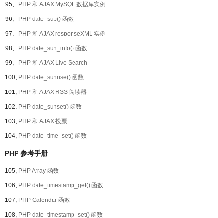
95、
PHP 和 AJAX MySQL 数据库实例
96、
PHP date_sub() 函数
97、
PHP 和 AJAX responseXML 实例
98、
PHP date_sun_info() 函数
99、
PHP 和 AJAX Live Search
100、
PHP date_sunrise() 函数
101、
PHP 和 AJAX RSS 阅读器
102、
PHP date_sunset() 函数
103、
PHP 和 AJAX 投票
104、
PHP date_time_set() 函数
PHP 参考手册
105、
PHP Array 函数
106、
PHP date_timestamp_get() 函数
107、
PHP Calendar 函数
108、
PHP date_timestamp_set() 函数