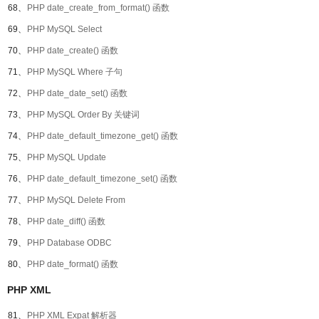
68、
PHP date_create_from_format() 函数
69、
PHP MySQL Select
70、
PHP date_create() 函数
71、
PHP MySQL Where 子句
72、
PHP date_date_set() 函数
73、
PHP MySQL Order By 关键词
74、
PHP date_default_timezone_get() 函数
75、
PHP MySQL Update
76、
PHP date_default_timezone_set() 函数
77、
PHP MySQL Delete From
78、
PHP date_diff() 函数
79、
PHP Database ODBC
80、
PHP date_format() 函数
PHP XML
81、
PHP XML Expat 解析器