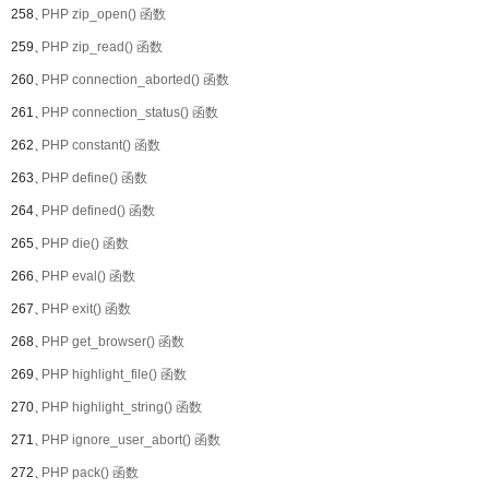
258、
PHP zip_open() 函数
259、
PHP zip_read() 函数
260、
PHP connection_aborted() 函数
261、
PHP connection_status() 函数
262、
PHP constant() 函数
263、
PHP define() 函数
264、
PHP defined() 函数
265、
PHP die() 函数
266、
PHP eval() 函数
267、
PHP exit() 函数
268、
PHP get_browser() 函数
269、
PHP highlight_file() 函数
270、
PHP highlight_string() 函数
271、
PHP ignore_user_abort() 函数
272、
PHP pack() 函数