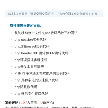
如对本文有疑问，请提交到交流论坛，广大热心网友会为你解答！！
点击进入论坛
您可能感兴趣的文章:
复制移动整个文件夹php代码函数三种写法
php session实例代码
php连接mssql实例代码
php header 301跳转和302跳转代码
php环境搭建步骤流程
php开发工具有哪些
PHP 排序算法之希尔排序的实例代码
php 几种常见的快速排序代码
php随机数代码
php 微信支付接口代码
367
0
发表评论
(
人查看
，
条评论)
请自觉遵守互联网相关的政策法规，严禁发布色情、暴力、反动的言论。