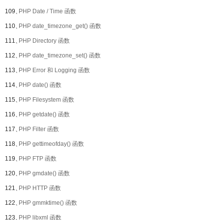
109、
PHP Date / Time 函数
110、
PHP date_timezone_get() 函数
111、
PHP Directory 函数
112、
PHP date_timezone_set() 函数
113、
PHP Error 和 Logging 函数
114、
PHP date() 函数
115、
PHP Filesystem 函数
116、
PHP getdate() 函数
117、
PHP Filter 函数
118、
PHP gettimeofday() 函数
119、
PHP FTP 函数
120、
PHP gmdate() 函数
121、
PHP HTTP 函数
122、
PHP gmmktime() 函数
123、
PHP libxml 函数