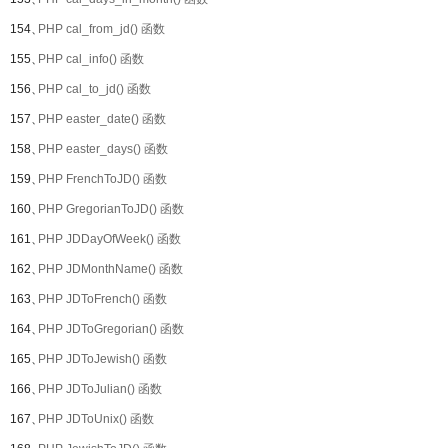
154、
PHP cal_from_jd() 函数
155、
PHP cal_info() 函数
156、
PHP cal_to_jd() 函数
157、
PHP easter_date() 函数
158、
PHP easter_days() 函数
159、
PHP FrenchToJD() 函数
160、
PHP GregorianToJD() 函数
161、
PHP JDDayOfWeek() 函数
162、
PHP JDMonthName() 函数
163、
PHP JDToFrench() 函数
164、
PHP JDToGregorian() 函数
165、
PHP JDToJewish() 函数
166、
PHP JDToJulian() 函数
167、
PHP JDToUnix() 函数