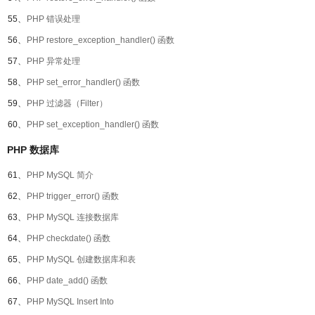
55、
PHP 错误处理
56、
PHP restore_exception_handler() 函数
57、
PHP 异常处理
58、
PHP set_error_handler() 函数
59、
PHP 过滤器（Filter）
60、
PHP set_exception_handler() 函数
PHP 数据库
61、
PHP MySQL 简介
62、
PHP trigger_error() 函数
63、
PHP MySQL 连接数据库
64、
PHP checkdate() 函数
65、
PHP MySQL 创建数据库和表
66、
PHP date_add() 函数
67、
PHP MySQL Insert Into