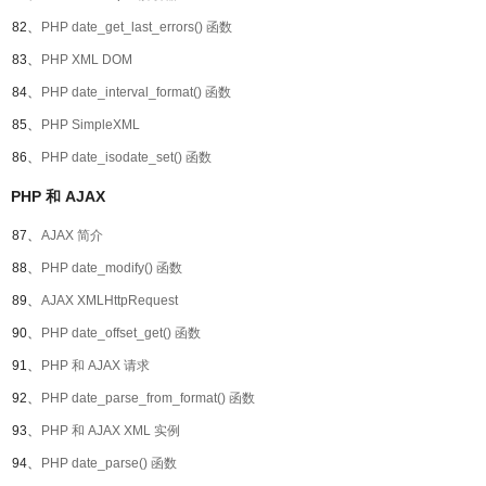
82、
PHP date_get_last_errors() 函数
83、
PHP XML DOM
84、
PHP date_interval_format() 函数
85、
PHP SimpleXML
86、
PHP date_isodate_set() 函数
PHP 和 AJAX
87、
AJAX 简介
88、
PHP date_modify() 函数
89、
AJAX XMLHttpRequest
90、
PHP date_offset_get() 函数
91、
PHP 和 AJAX 请求
92、
PHP date_parse_from_format() 函数
93、
PHP 和 AJAX XML 实例
94、
PHP date_parse() 函数