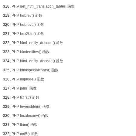
318、
PHP get_html_translation_table() 函数
319、
PHP hebrev() 函数
320、
PHP hebrevc() 函数
321、
PHP hex2bin() 函数
322、
PHP html_entity_decode() 函数
323、
PHP htmlentities() 函数
324、
PHP html_entity_decode() 函数
325、
PHP htmlspecialchars() 函数
326、
PHP implode() 函数
327、
PHP join() 函数
328、
PHP lcfirst() 函数
329、
PHP levenshtein() 函数
330、
PHP localeconv() 函数
331、
PHP ltrim() 函数
332、
PHP md5() 函数