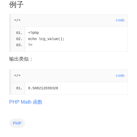
例子
</>
code
<?php
echo lcg_value();
?>
输出类似：
</>
code
0.508212039328
PHP Math 函数
PHP