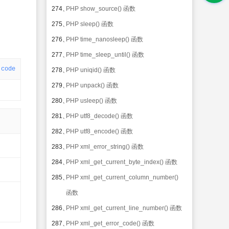
274、
PHP show_source() 函数
275、
PHP sleep() 函数
276、
PHP time_nanosleep() 函数
277、
PHP time_sleep_until() 函数
code
278、
PHP uniqid() 函数
279、
PHP unpack() 函数
280、
PHP usleep() 函数
281、
PHP utf8_decode() 函数
282、
PHP utf8_encode() 函数
283、
PHP xml_error_string() 函数
284、
PHP xml_get_current_byte_index() 函数
285、
PHP xml_get_current_column_number()
函数
286、
PHP xml_get_current_line_number() 函数
287、
PHP xml_get_error_code() 函数