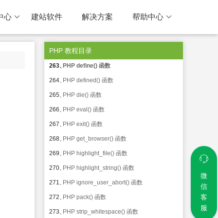
259、
PHP zip_read() 函数
中心
建站软件
解决方案
帮助中心
260、
PHP connection_aborted() 函数
261、
PHP connection_status() 函数
PHP 教程目录
262、
PHP constant() 函数
263、
PHP define() 函数
264、
PHP defined() 函数
265、
PHP die() 函数
266、
PHP eval() 函数
267、
PHP exit() 函数
268、
PHP get_browser() 函数
269、
PHP highlight_file() 函数
270、
PHP highlight_string() 函数
微
271、
PHP ignore_user_abort() 函数
信
客
272、
PHP pack() 函数
服
273、
PHP strip_whitespace() 函数