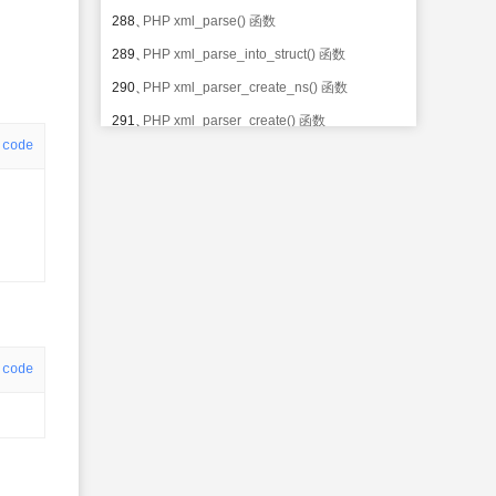
288、
PHP xml_parse() 函数
289、
PHP xml_parse_into_struct() 函数
290、
PHP xml_parser_create_ns() 函数
291、
PHP xml_parser_create() 函数
code
292、
PHP xml_parser_free() 函数
293、
PHP xml_parser_get_option() 函数
294、
PHP xml_parser_set_option() 函数
295、
PHP xml_set_character_data_handler()
函数
296、
PHP xml_set_default_handler() 函数
297、
PHP xml_set_element_handler() 函数
code
298、
PHP
xml_set_external_entity_ref_handler() 函
数
299、
PHP xml_set_notation_decl_handler() 函