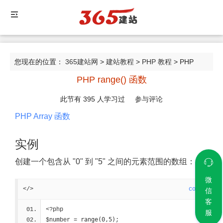
您现在的位置：
365建站网
>
建站教程
>
PHP 教程
> PHP
PHP range() 函数
range() 函数
此节有
395
人学习过
参与评论
PHP Array 函数
实例
创建一个包含从 "0" 到 "5" 之间的元素范围的数组：
微
</>
code
信
客
<?php
服
range(0,5)
$number = 
;