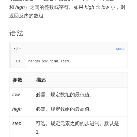
和
high
）之间的整数或字符。如果
high
比
low
小，则
返回反序的数组。
语法
</>
code
range(
low
,
high
,
step
)
参数
描述
low
必需。规定数组的最低值。
high
必需。规定数组的最高值。
step
可选。规定元素之间的步进制。默认是
1。