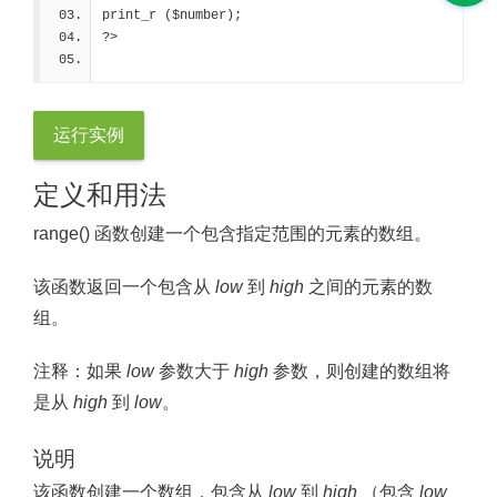
print_r ($number);
?>
运行实例
定义和用法
range() 函数创建一个包含指定范围的元素的数组。
该函数返回一个包含从
low
到
high
之间的元素的数
组。
注释：
如果
low
参数大于
high
参数，则创建的数组将
是从
high
到
low
。
说明
该函数创建一个数组，包含从
low
到
high
（包含
low