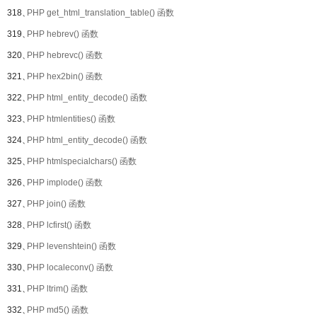
318、
PHP get_html_translation_table() 函数
319、
PHP hebrev() 函数
320、
PHP hebrevc() 函数
321、
PHP hex2bin() 函数
322、
PHP html_entity_decode() 函数
323、
PHP htmlentities() 函数
324、
PHP html_entity_decode() 函数
325、
PHP htmlspecialchars() 函数
326、
PHP implode() 函数
327、
PHP join() 函数
328、
PHP lcfirst() 函数
329、
PHP levenshtein() 函数
330、
PHP localeconv() 函数
331、
PHP ltrim() 函数
332、
PHP md5() 函数