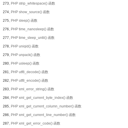
273、
PHP strip_whitespace() 函数
274、
PHP show_source() 函数
275、
PHP sleep() 函数
276、
PHP time_nanosleep() 函数
277、
PHP time_sleep_until() 函数
278、
PHP uniqid() 函数
279、
PHP unpack() 函数
280、
PHP usleep() 函数
281、
PHP utf8_decode() 函数
282、
PHP utf8_encode() 函数
283、
PHP xml_error_string() 函数
284、
PHP xml_get_current_byte_index() 函数
285、
PHP xml_get_current_column_number() 函数
286、
PHP xml_get_current_line_number() 函数
287、
PHP xml_get_error_code() 函数