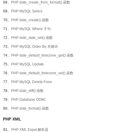
68、
PHP date_create_from_format() 函数
69、
PHP MySQL Select
70、
PHP date_create() 函数
71、
PHP MySQL Where 子句
72、
PHP date_date_set() 函数
73、
PHP MySQL Order By 关键词
74、
PHP date_default_timezone_get() 函数
75、
PHP MySQL Update
76、
PHP date_default_timezone_set() 函数
77、
PHP MySQL Delete From
78、
PHP date_diff() 函数
79、
PHP Database ODBC
80、
PHP date_format() 函数
PHP XML
81、
PHP XML Expat 解析器