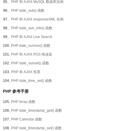
95、
PHP 和 AJAX MySQL 数据库实例
96、
PHP date_sub() 函数
97、
PHP 和 AJAX responseXML 实例
98、
PHP date_sun_info() 函数
99、
PHP 和 AJAX Live Search
100、
PHP date_sunrise() 函数
101、
PHP 和 AJAX RSS 阅读器
102、
PHP date_sunset() 函数
103、
PHP 和 AJAX 投票
104、
PHP date_time_set() 函数
PHP 参考手册
105、
PHP Array 函数
106、
PHP date_timestamp_get() 函数
107、
PHP Calendar 函数
108、
PHP date_timestamp_set() 函数