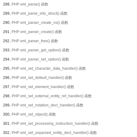
288、
PHP xml_parse() 函数
289、
PHP xml_parse_into_struct() 函数
290、
PHP xml_parser_create_ns() 函数
291、
PHP xml_parser_create() 函数
292、
PHP xml_parser_free() 函数
293、
PHP xml_parser_get_option() 函数
294、
PHP xml_parser_set_option() 函数
295、
PHP xml_set_character_data_handler() 函数
296、
PHP xml_set_default_handler() 函数
297、
PHP xml_set_element_handler() 函数
298、
PHP xml_set_external_entity_ref_handler() 函数
299、
PHP xml_set_notation_decl_handler() 函数
300、
PHP xml_set_object() 函数
301、
PHP xml_set_processing_instruction_handler() 函数
302、
PHP xml_set_unparsed_entity_decl_handler() 函数