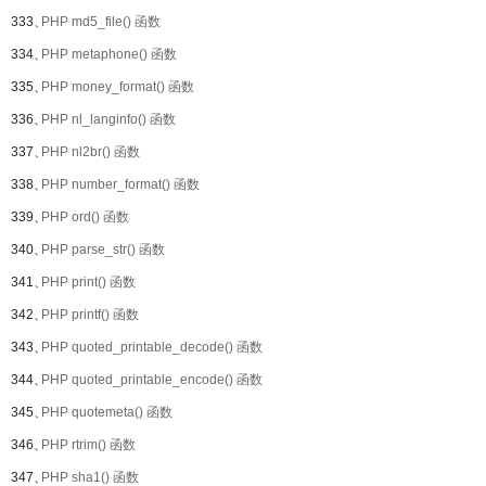
333、
PHP md5_file() 函数
334、
PHP metaphone() 函数
335、
PHP money_format() 函数
336、
PHP nl_langinfo() 函数
337、
PHP nl2br() 函数
338、
PHP number_format() 函数
339、
PHP ord() 函数
340、
PHP parse_str() 函数
341、
PHP print() 函数
342、
PHP printf() 函数
343、
PHP quoted_printable_decode() 函数
344、
PHP quoted_printable_encode() 函数
345、
PHP quotemeta() 函数
346、
PHP rtrim() 函数
347、
PHP sha1() 函数