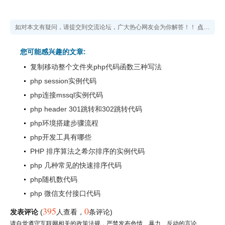
如对本文有疑问，请提交到交流论坛，广大热心网友会为你解答！！
点击进入论坛
您可能感兴趣的文章:
复制移动整个文件夹php代码函数三种写法
php session实例代码
php连接mssql实例代码
php header 301跳转和302跳转代码
php环境搭建步骤流程
php开发工具有哪些
PHP 排序算法之希尔排序的实例代码
php 几种常见的快速排序代码
php随机数代码
php 微信支付接口代码
395
0
发表评论
(
人查看
，
条评论)
请自觉遵守互联网相关的政策法规，严禁发布色情、暴力、反动的言论。