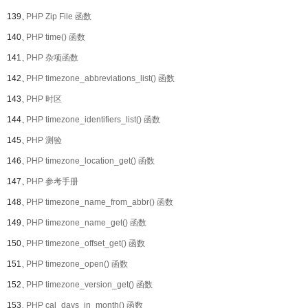
139、
PHP Zip File 函数
140、
PHP time() 函数
141、
PHP 杂项函数
142、
PHP timezone_abbreviations_list() 函数
143、
PHP 时区
144、
PHP timezone_identifiers_list() 函数
145、
PHP 测验
146、
PHP timezone_location_get() 函数
147、
PHP 参考手册
148、
PHP timezone_name_from_abbr() 函数
149、
PHP timezone_name_get() 函数
150、
PHP timezone_offset_get() 函数
151、
PHP timezone_open() 函数
152、
PHP timezone_version_get() 函数
153、
PHP cal_days_in_month() 函数