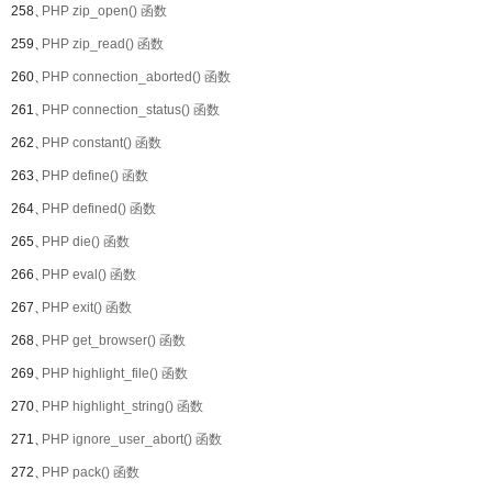
258、
PHP zip_open() 函数
259、
PHP zip_read() 函数
260、
PHP connection_aborted() 函数
261、
PHP connection_status() 函数
262、
PHP constant() 函数
263、
PHP define() 函数
264、
PHP defined() 函数
265、
PHP die() 函数
266、
PHP eval() 函数
267、
PHP exit() 函数
268、
PHP get_browser() 函数
269、
PHP highlight_file() 函数
270、
PHP highlight_string() 函数
271、
PHP ignore_user_abort() 函数
272、
PHP pack() 函数