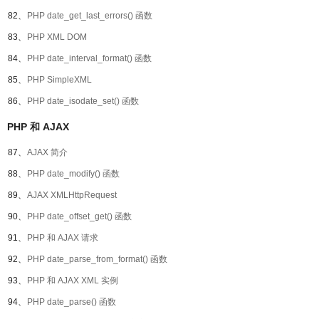
82、
PHP date_get_last_errors() 函数
83、
PHP XML DOM
84、
PHP date_interval_format() 函数
85、
PHP SimpleXML
86、
PHP date_isodate_set() 函数
PHP 和 AJAX
87、
AJAX 简介
88、
PHP date_modify() 函数
89、
AJAX XMLHttpRequest
90、
PHP date_offset_get() 函数
91、
PHP 和 AJAX 请求
92、
PHP date_parse_from_format() 函数
93、
PHP 和 AJAX XML 实例
94、
PHP date_parse() 函数