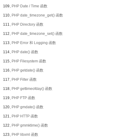
109、
PHP Date / Time 函数
110、
PHP date_timezone_get() 函数
111、
PHP Directory 函数
112、
PHP date_timezone_set() 函数
113、
PHP Error 和 Logging 函数
114、
PHP date() 函数
115、
PHP Filesystem 函数
116、
PHP getdate() 函数
117、
PHP Filter 函数
118、
PHP gettimeofday() 函数
119、
PHP FTP 函数
120、
PHP gmdate() 函数
121、
PHP HTTP 函数
122、
PHP gmmktime() 函数
123、
PHP libxml 函数