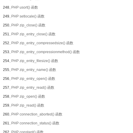
248、
PHP usort() 函数
249、
PHP setlocale() 函数
250、
PHP zip_close() 函数
251、
PHP zip_entry_close() 函数
252、
PHP zip_entry_compressedsize() 函数
253、
PHP zip_entry_compressionmethod() 函数
254、
PHP zip_entry_filesize() 函数
255、
PHP zip_entry_name() 函数
256、
PHP zip_entry_open() 函数
257、
PHP zip_entry_read() 函数
258、
PHP zip_open() 函数
259、
PHP zip_read() 函数
260、
PHP connection_aborted() 函数
261、
PHP connection_status() 函数
262、
PHP constant() 函数