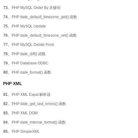
73、
PHP MySQL Order By 关键词
74、
PHP date_default_timezone_get() 函数
75、
PHP MySQL Update
76、
PHP date_default_timezone_set() 函数
77、
PHP MySQL Delete From
78、
PHP date_diff() 函数
79、
PHP Database ODBC
80、
PHP date_format() 函数
PHP XML
81、
PHP XML Expat 解析器
82、
PHP date_get_last_errors() 函数
83、
PHP XML DOM
84、
PHP date_interval_format() 函数
85、
PHP SimpleXML