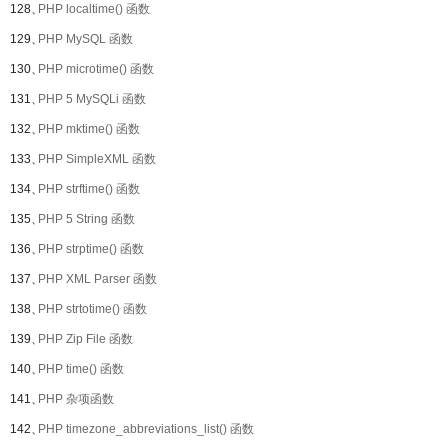
128、
PHP localtime() 函数
129、
PHP MySQL 函数
130、
PHP microtime() 函数
131、
PHP 5 MySQLi 函数
132、
PHP mktime() 函数
133、
PHP SimpleXML 函数
134、
PHP strftime() 函数
135、
PHP 5 String 函数
136、
PHP strptime() 函数
137、
PHP XML Parser 函数
138、
PHP strtotime() 函数
139、
PHP Zip File 函数
140、
PHP time() 函数
141、
PHP 杂项函数
142、
PHP timezone_abbreviations_list() 函数