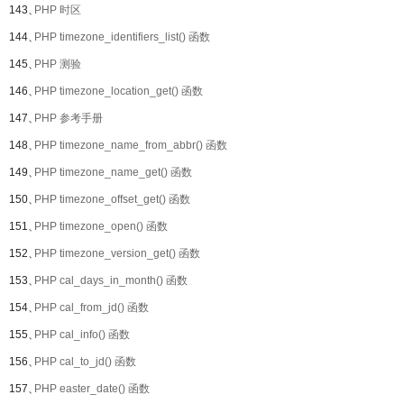
143、
PHP 时区
144、
PHP timezone_identifiers_list() 函数
145、
PHP 测验
146、
PHP timezone_location_get() 函数
147、
PHP 参考手册
148、
PHP timezone_name_from_abbr() 函数
149、
PHP timezone_name_get() 函数
150、
PHP timezone_offset_get() 函数
151、
PHP timezone_open() 函数
152、
PHP timezone_version_get() 函数
153、
PHP cal_days_in_month() 函数
154、
PHP cal_from_jd() 函数
155、
PHP cal_info() 函数
156、
PHP cal_to_jd() 函数
157、
PHP easter_date() 函数