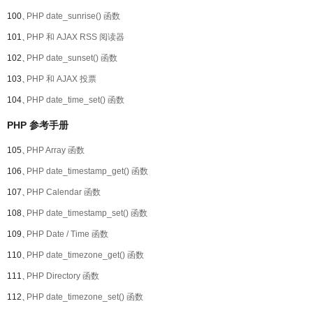
100、
PHP date_sunrise() 函数
101、
PHP 和 AJAX RSS 阅读器
102、
PHP date_sunset() 函数
103、
PHP 和 AJAX 投票
104、
PHP date_time_set() 函数
PHP 参考手册
105、
PHP Array 函数
106、
PHP date_timestamp_get() 函数
107、
PHP Calendar 函数
108、
PHP date_timestamp_set() 函数
109、
PHP Date / Time 函数
110、
PHP date_timezone_get() 函数
111、
PHP Directory 函数
112、
PHP date_timezone_set() 函数