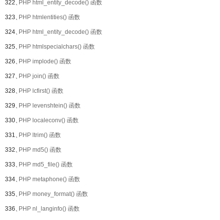
322、
PHP html_entity_decode() 函数
323、
PHP htmlentities() 函数
324、
PHP html_entity_decode() 函数
325、
PHP htmlspecialchars() 函数
326、
PHP implode() 函数
327、
PHP join() 函数
328、
PHP lcfirst() 函数
329、
PHP levenshtein() 函数
330、
PHP localeconv() 函数
331、
PHP ltrim() 函数
332、
PHP md5() 函数
333、
PHP md5_file() 函数
334、
PHP metaphone() 函数
335、
PHP money_format() 函数
336、
PHP nl_langinfo() 函数