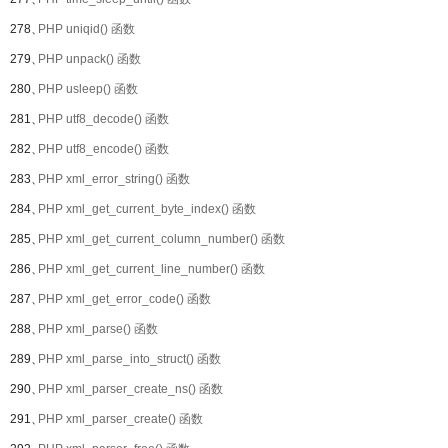
278、
PHP uniqid() 函数
279、
PHP unpack() 函数
280、
PHP usleep() 函数
281、
PHP utf8_decode() 函数
282、
PHP utf8_encode() 函数
283、
PHP xml_error_string() 函数
284、
PHP xml_get_current_byte_index() 函数
285、
PHP xml_get_current_column_number() 函数
286、
PHP xml_get_current_line_number() 函数
287、
PHP xml_get_error_code() 函数
288、
PHP xml_parse() 函数
289、
PHP xml_parse_into_struct() 函数
290、
PHP xml_parser_create_ns() 函数
291、
PHP xml_parser_create() 函数