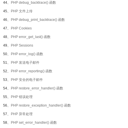
44、
PHP debug_backtrace() 函数
45、
PHP 文件上传
46、
PHP debug_print_backtrace() 函数
47、
PHP Cookies
48、
PHP error_get_last() 函数
49、
PHP Sessions
50、
PHP error_log() 函数
51、
PHP 发送电子邮件
52、
PHP error_reporting() 函数
53、
PHP 安全的电子邮件
54、
PHP restore_error_handler() 函数
55、
PHP 错误处理
56、
PHP restore_exception_handler() 函数
57、
PHP 异常处理
58、
PHP set_error_handler() 函数