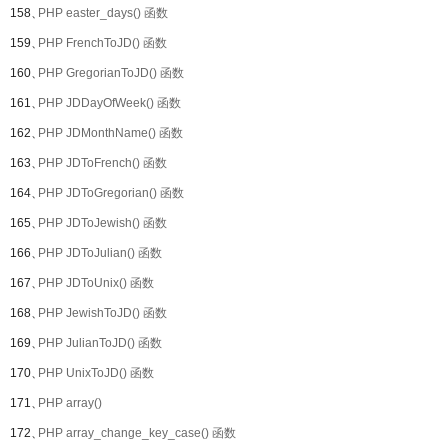
158、
PHP easter_days() 函数
159、
PHP FrenchToJD() 函数
160、
PHP GregorianToJD() 函数
161、
PHP JDDayOfWeek() 函数
162、
PHP JDMonthName() 函数
163、
PHP JDToFrench() 函数
164、
PHP JDToGregorian() 函数
165、
PHP JDToJewish() 函数
166、
PHP JDToJulian() 函数
167、
PHP JDToUnix() 函数
168、
PHP JewishToJD() 函数
169、
PHP JulianToJD() 函数
170、
PHP UnixToJD() 函数
171、
PHP array()
172、
PHP array_change_key_case() 函数