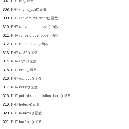
307、
PHP chr() 函数
308、
PHP chunk_split() 函数
309、
PHP convert_cyr_string() 函数
310、
PHP convert_uudecode() 函数
311、
PHP convert_uuencode() 函数
312、
PHP count_chars() 函数
313、
PHP crc32() 函数
314、
PHP crypt() 函数
315、
PHP echo() 函数
316、
PHP explode() 函数
317、
PHP fprintf() 函数
318、
PHP get_html_translation_table() 函数
319、
PHP hebrev() 函数
320、
PHP hebrevc() 函数
321、
PHP hex2bin() 函数