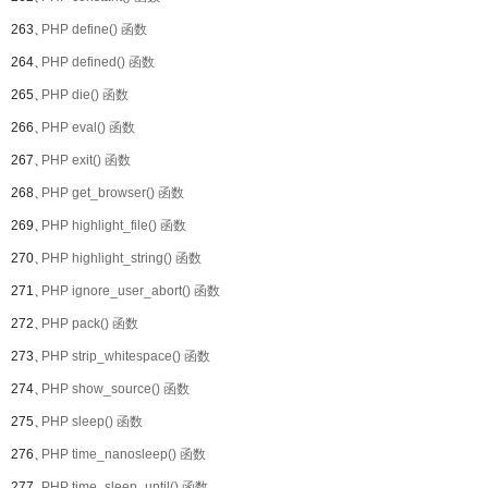
263、
PHP define() 函数
264、
PHP defined() 函数
265、
PHP die() 函数
266、
PHP eval() 函数
267、
PHP exit() 函数
268、
PHP get_browser() 函数
269、
PHP highlight_file() 函数
270、
PHP highlight_string() 函数
271、
PHP ignore_user_abort() 函数
272、
PHP pack() 函数
273、
PHP strip_whitespace() 函数
274、
PHP show_source() 函数
275、
PHP sleep() 函数
276、
PHP time_nanosleep() 函数
277、
PHP time_sleep_until() 函数