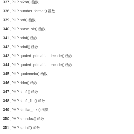
337、
PHP nl2br() 函数
338、
PHP number_format() 函数
339、
PHP ord() 函数
340、
PHP parse_str() 函数
341、
PHP print() 函数
342、
PHP printf() 函数
343、
PHP quoted_printable_decode() 函数
344、
PHP quoted_printable_encode() 函数
345、
PHP quotemeta() 函数
346、
PHP rtrim() 函数
347、
PHP sha1() 函数
348、
PHP sha1_file() 函数
349、
PHP similar_text() 函数
350、
PHP soundex() 函数
351、
PHP sprintf() 函数