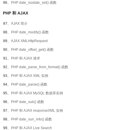
86、
PHP date_isodate_set() 函数
PHP 和 AJAX
87、
AJAX 简介
88、
PHP date_modify() 函数
89、
AJAX XMLHttpRequest
90、
PHP date_offset_get() 函数
91、
PHP 和 AJAX 请求
92、
PHP date_parse_from_format() 函数
93、
PHP 和 AJAX XML 实例
94、
PHP date_parse() 函数
95、
PHP 和 AJAX MySQL 数据库实例
96、
PHP date_sub() 函数
97、
PHP 和 AJAX responseXML 实例
98、
PHP date_sun_info() 函数
99、
PHP 和 AJAX Live Search