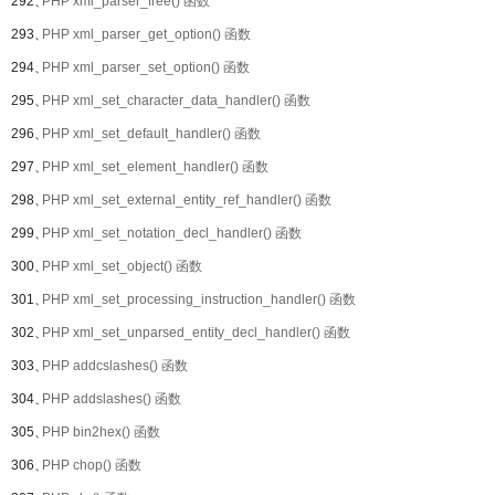
292、
PHP xml_parser_free() 函数
293、
PHP xml_parser_get_option() 函数
294、
PHP xml_parser_set_option() 函数
295、
PHP xml_set_character_data_handler() 函数
296、
PHP xml_set_default_handler() 函数
297、
PHP xml_set_element_handler() 函数
298、
PHP xml_set_external_entity_ref_handler() 函数
299、
PHP xml_set_notation_decl_handler() 函数
300、
PHP xml_set_object() 函数
301、
PHP xml_set_processing_instruction_handler() 函数
302、
PHP xml_set_unparsed_entity_decl_handler() 函数
303、
PHP addcslashes() 函数
304、
PHP addslashes() 函数
305、
PHP bin2hex() 函数
306、
PHP chop() 函数