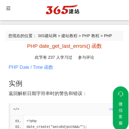
您现在的位置：
365建站网
>
建站教程
>
PHP 教程
> PHP
PHP date_get_last_errors() 函数
date_get_last_errors() 函数
此节有
237
人学习过
参与评论
PHP Date / Time 函数
实例
返回解析日期字符串时的警告和错误：
微
</>
code
信
客
<?php
服
date_create("aecubdjpoi%&&/");