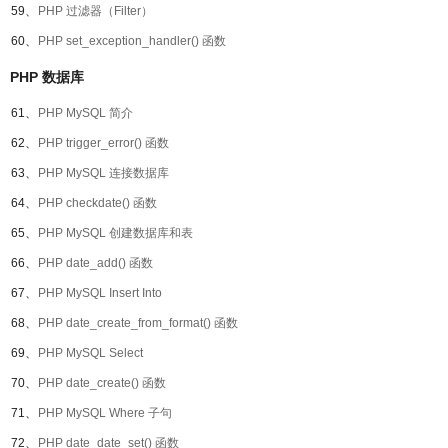
59、
PHP 过滤器（Filter）
60、
PHP set_exception_handler() 函数
PHP 数据库
61、
PHP MySQL 简介
62、
PHP trigger_error() 函数
63、
PHP MySQL 连接数据库
64、
PHP checkdate() 函数
65、
PHP MySQL 创建数据库和表
66、
PHP date_add() 函数
67、
PHP MySQL Insert Into
68、
PHP date_create_from_format() 函数
69、
PHP MySQL Select
70、
PHP date_create() 函数
71、
PHP MySQL Where 子句
72、
PHP date_date_set() 函数