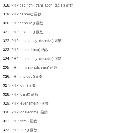
318、
PHP get_html_translation_table() 函数
319、
PHP hebrev() 函数
320、
PHP hebrevc() 函数
321、
PHP hex2bin() 函数
322、
PHP html_entity_decode() 函数
323、
PHP htmlentities() 函数
324、
PHP html_entity_decode() 函数
325、
PHP htmlspecialchars() 函数
326、
PHP implode() 函数
327、
PHP join() 函数
328、
PHP lcfirst() 函数
329、
PHP levenshtein() 函数
330、
PHP localeconv() 函数
331、
PHP ltrim() 函数
332、
PHP md5() 函数