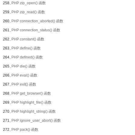
258、
PHP zip_open() 函数
259、
PHP zip_read() 函数
260、
PHP connection_aborted() 函数
261、
PHP connection_status() 函数
262、
PHP constant() 函数
263、
PHP define() 函数
264、
PHP defined() 函数
265、
PHP die() 函数
266、
PHP eval() 函数
267、
PHP exit() 函数
268、
PHP get_browser() 函数
269、
PHP highlight_file() 函数
270、
PHP highlight_string() 函数
271、
PHP ignore_user_abort() 函数
272、
PHP pack() 函数