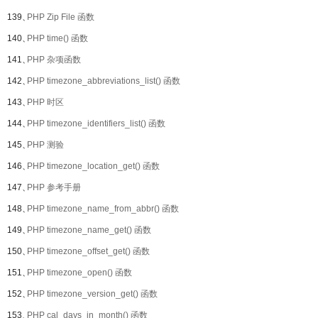
139、
PHP Zip File 函数
140、
PHP time() 函数
141、
PHP 杂项函数
142、
PHP timezone_abbreviations_list() 函数
143、
PHP 时区
144、
PHP timezone_identifiers_list() 函数
145、
PHP 测验
146、
PHP timezone_location_get() 函数
147、
PHP 参考手册
148、
PHP timezone_name_from_abbr() 函数
149、
PHP timezone_name_get() 函数
150、
PHP timezone_offset_get() 函数
151、
PHP timezone_open() 函数
152、
PHP timezone_version_get() 函数
153、
PHP cal_days_in_month() 函数