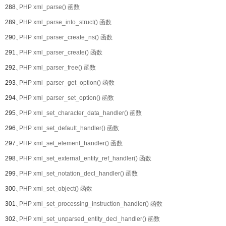
288、
PHP xml_parse() 函数
289、
PHP xml_parse_into_struct() 函数
290、
PHP xml_parser_create_ns() 函数
291、
PHP xml_parser_create() 函数
292、
PHP xml_parser_free() 函数
293、
PHP xml_parser_get_option() 函数
294、
PHP xml_parser_set_option() 函数
295、
PHP xml_set_character_data_handler() 函数
296、
PHP xml_set_default_handler() 函数
297、
PHP xml_set_element_handler() 函数
298、
PHP xml_set_external_entity_ref_handler() 函数
299、
PHP xml_set_notation_decl_handler() 函数
300、
PHP xml_set_object() 函数
301、
PHP xml_set_processing_instruction_handler() 函数
302、
PHP xml_set_unparsed_entity_decl_handler() 函数