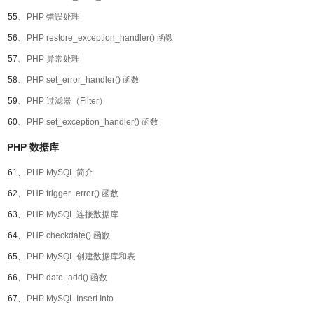
55、
PHP 错误处理
56、
PHP restore_exception_handler() 函数
57、
PHP 异常处理
58、
PHP set_error_handler() 函数
59、
PHP 过滤器（Filter）
60、
PHP set_exception_handler() 函数
PHP 数据库
61、
PHP MySQL 简介
62、
PHP trigger_error() 函数
63、
PHP MySQL 连接数据库
64、
PHP checkdate() 函数
65、
PHP MySQL 创建数据库和表
66、
PHP date_add() 函数
67、
PHP MySQL Insert Into