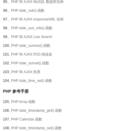
95、
PHP 和 AJAX MySQL 数据库实例
96、
PHP date_sub() 函数
97、
PHP 和 AJAX responseXML 实例
98、
PHP date_sun_info() 函数
99、
PHP 和 AJAX Live Search
100、
PHP date_sunrise() 函数
101、
PHP 和 AJAX RSS 阅读器
102、
PHP date_sunset() 函数
103、
PHP 和 AJAX 投票
104、
PHP date_time_set() 函数
PHP 参考手册
105、
PHP Array 函数
106、
PHP date_timestamp_get() 函数
107、
PHP Calendar 函数
108、
PHP date_timestamp_set() 函数