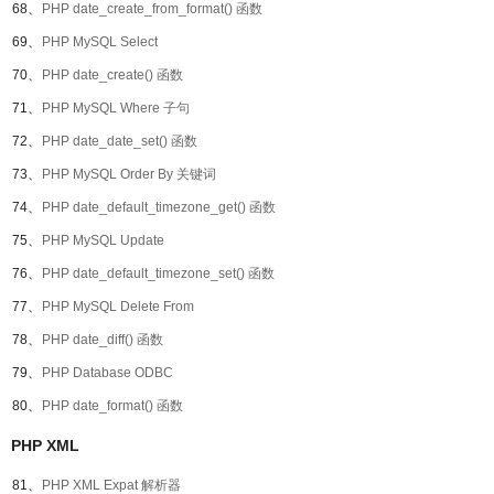
68、
PHP date_create_from_format() 函数
69、
PHP MySQL Select
70、
PHP date_create() 函数
71、
PHP MySQL Where 子句
72、
PHP date_date_set() 函数
73、
PHP MySQL Order By 关键词
74、
PHP date_default_timezone_get() 函数
75、
PHP MySQL Update
76、
PHP date_default_timezone_set() 函数
77、
PHP MySQL Delete From
78、
PHP date_diff() 函数
79、
PHP Database ODBC
80、
PHP date_format() 函数
PHP XML
81、
PHP XML Expat 解析器