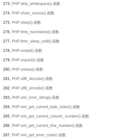
273、
PHP strip_whitespace() 函数
274、
PHP show_source() 函数
275、
PHP sleep() 函数
276、
PHP time_nanosleep() 函数
277、
PHP time_sleep_until() 函数
278、
PHP uniqid() 函数
279、
PHP unpack() 函数
280、
PHP usleep() 函数
281、
PHP utf8_decode() 函数
282、
PHP utf8_encode() 函数
283、
PHP xml_error_string() 函数
284、
PHP xml_get_current_byte_index() 函数
285、
PHP xml_get_current_column_number() 函数
286、
PHP xml_get_current_line_number() 函数
287、
PHP xml_get_error_code() 函数