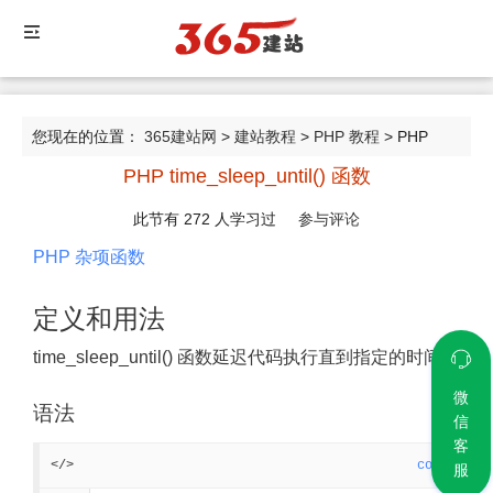
您现在的位置：
365建站网
>
建站教程
>
PHP 教程
> PHP
PHP time_sleep_until() 函数
time_sleep_until() 函数
此节有
272
人学习过
参与评论
PHP 杂项函数
定义和用法
time_sleep_until() 函数延迟代码执行直到指定的时间。
微
语法
信
客
</>
code
服