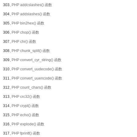
303、
PHP addcslashes() 函数
304、
PHP addslashes() 函数
305、
PHP bin2hex() 函数
306、
PHP chop() 函数
307、
PHP chr() 函数
308、
PHP chunk_split() 函数
309、
PHP convert_cyr_string() 函数
310、
PHP convert_uudecode() 函数
311、
PHP convert_uuencode() 函数
312、
PHP count_chars() 函数
313、
PHP crc32() 函数
314、
PHP crypt() 函数
315、
PHP echo() 函数
316、
PHP explode() 函数
317、
PHP fprintf() 函数