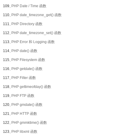
109、
PHP Date / Time 函数
110、
PHP date_timezone_get() 函数
111、
PHP Directory 函数
112、
PHP date_timezone_set() 函数
113、
PHP Error 和 Logging 函数
114、
PHP date() 函数
115、
PHP Filesystem 函数
116、
PHP getdate() 函数
117、
PHP Filter 函数
118、
PHP gettimeofday() 函数
119、
PHP FTP 函数
120、
PHP gmdate() 函数
121、
PHP HTTP 函数
122、
PHP gmmktime() 函数
123、
PHP libxml 函数