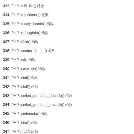
333、
PHP md5_file() 函数
334、
PHP metaphone() 函数
335、
PHP money_format() 函数
336、
PHP nl_langinfo() 函数
337、
PHP nl2br() 函数
338、
PHP number_format() 函数
339、
PHP ord() 函数
340、
PHP parse_str() 函数
341、
PHP print() 函数
342、
PHP printf() 函数
343、
PHP quoted_printable_decode() 函数
344、
PHP quoted_printable_encode() 函数
345、
PHP quotemeta() 函数
346、
PHP rtrim() 函数
347、
PHP sha1() 函数