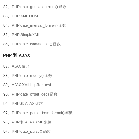
82、
PHP date_get_last_errors() 函数
83、
PHP XML DOM
84、
PHP date_interval_format() 函数
85、
PHP SimpleXML
86、
PHP date_isodate_set() 函数
PHP 和 AJAX
87、
AJAX 简介
88、
PHP date_modify() 函数
89、
AJAX XMLHttpRequest
90、
PHP date_offset_get() 函数
91、
PHP 和 AJAX 请求
92、
PHP date_parse_from_format() 函数
93、
PHP 和 AJAX XML 实例
94、
PHP date_parse() 函数