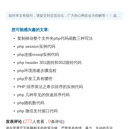
如对本文有疑问，请提交到交流论坛，广大热心网友会为你解答！！
点击进入论坛
您可能感兴趣的文章:
复制移动整个文件夹php代码函数三种写法
php session实例代码
php连接mssql实例代码
php header 301跳转和302跳转代码
php环境搭建步骤流程
php开发工具有哪些
PHP 排序算法之希尔排序的实例代码
php 几种常见的快速排序代码
php随机数代码
php 微信支付接口代码
272
0
发表评论
(
人查看
，
条评论)
请自觉遵守互联网相关的政策法规，严禁发布色情、暴力、反动的言论。