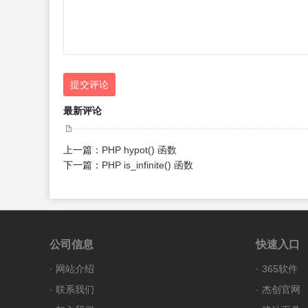
提交评论
最新评论
上一篇：
PHP hypot() 函数
下一篇：
PHP is_infinite() 函数
公司信息
快速入口
·
网站介绍
·
365软件
·
联系我们
·
杰创官网