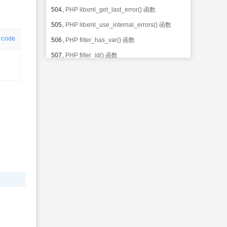
504、
PHP libxml_get_last_error() 函数
505、
PHP libxml_use_internal_errors() 函数
code
506、
PHP filter_has_var() 函数
507、
PHP filter_id() 函数
508、
PHP filter_input() 函数
509、
PHP filter_input_array() 函数
510、
PHP filter_list() 函数
511、
PHP filter_var_array() 函数
512、
PHP filter_var() 函数
513、
PHP FILTER_CALLBACK 过滤器
514、
PHP FILTER_SANITIZE_STRING 过滤器
515、
PHP FILTER_SANITIZE_STRIPPED 过滤
器
516、
PHP FILTER_SANITIZE_ENCODED 过滤
器