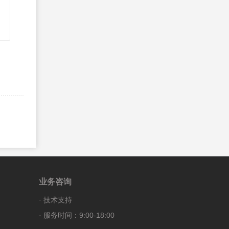
525、
PHP FILTER_VALIDATE_BOOLEAN 过滤
器
526、
PHP FILTER_VALIDATE_FLOAT 过滤器
527、
PHP FILTER_VALIDATE_REGEXP 过滤器
528、
PHP FILTER_VALIDATE_URL 过滤器
529、
PHP FILTER_VALIDATE_EMAIL 过滤器
530、
PHP FILTER_VALIDATE_IP 过滤器
531、
PHP ftp_alloc() 函数
532、
PHP ftp_cdup() 函数
533、
PHP ftp_chdir() 函数
534、
PHP ftp_chmod() 函数
535、
PHP ftp_close() 函数
业务咨询
536、
PHP ftp_connect() 函数
·
技术支持
537、
PHP ftp_delete() 函数
· 服务时间：9:00-18:00
538、
PHP ftp_exec() 函数