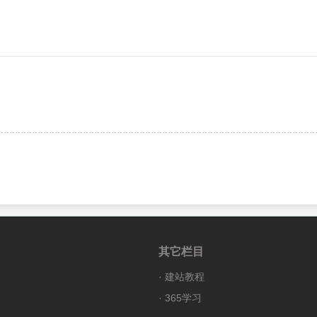
其它栏目
·
建站教程
·
365学习