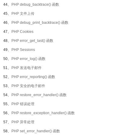
44、
PHP debug_backtrace() 函数
45、
PHP 文件上传
46、
PHP debug_print_backtrace() 函数
47、
PHP Cookies
48、
PHP error_get_last() 函数
49、
PHP Sessions
50、
PHP error_log() 函数
51、
PHP 发送电子邮件
52、
PHP error_reporting() 函数
53、
PHP 安全的电子邮件
54、
PHP restore_error_handler() 函数
55、
PHP 错误处理
56、
PHP restore_exception_handler() 函数
57、
PHP 异常处理
58、
PHP set_error_handler() 函数