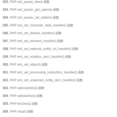
292、
PHP xml_parser_free() 函数
293、
PHP xml_parser_get_option() 函数
294、
PHP xml_parser_set_option() 函数
295、
PHP xml_set_character_data_handler() 函数
296、
PHP xml_set_default_handler() 函数
297、
PHP xml_set_element_handler() 函数
298、
PHP xml_set_external_entity_ref_handler() 函数
299、
PHP xml_set_notation_decl_handler() 函数
300、
PHP xml_set_object() 函数
301、
PHP xml_set_processing_instruction_handler() 函数
302、
PHP xml_set_unparsed_entity_decl_handler() 函数
303、
PHP addcslashes() 函数
304、
PHP addslashes() 函数
305、
PHP bin2hex() 函数
306、
PHP chop() 函数