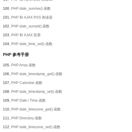
100、
PHP date_sunrise() 函数
101、
PHP 和 AJAX RSS 阅读器
102、
PHP date_sunset() 函数
103、
PHP 和 AJAX 投票
104、
PHP date_time_set() 函数
PHP 参考手册
105、
PHP Array 函数
106、
PHP date_timestamp_get() 函数
107、
PHP Calendar 函数
108、
PHP date_timestamp_set() 函数
109、
PHP Date / Time 函数
110、
PHP date_timezone_get() 函数
111、
PHP Directory 函数
112、
PHP date_timezone_set() 函数