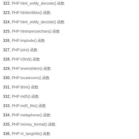
322、
PHP html_entity_decode() 函数
323、
PHP htmlentities() 函数
324、
PHP html_entity_decode() 函数
325、
PHP htmlspecialchars() 函数
326、
PHP implode() 函数
327、
PHP join() 函数
328、
PHP lcfirst() 函数
329、
PHP levenshtein() 函数
330、
PHP localeconv() 函数
331、
PHP ltrim() 函数
332、
PHP md5() 函数
333、
PHP md5_file() 函数
334、
PHP metaphone() 函数
335、
PHP money_format() 函数
336、
PHP nl_langinfo() 函数