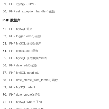
59、
PHP 过滤器（Filter）
60、
PHP set_exception_handler() 函数
PHP 数据库
61、
PHP MySQL 简介
62、
PHP trigger_error() 函数
63、
PHP MySQL 连接数据库
64、
PHP checkdate() 函数
65、
PHP MySQL 创建数据库和表
66、
PHP date_add() 函数
67、
PHP MySQL Insert Into
68、
PHP date_create_from_format() 函数
69、
PHP MySQL Select
70、
PHP date_create() 函数
71、
PHP MySQL Where 子句