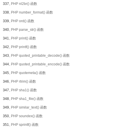
337、
PHP nl2br() 函数
338、
PHP number_format() 函数
339、
PHP ord() 函数
340、
PHP parse_str() 函数
341、
PHP print() 函数
342、
PHP printf() 函数
343、
PHP quoted_printable_decode() 函数
344、
PHP quoted_printable_encode() 函数
345、
PHP quotemeta() 函数
346、
PHP rtrim() 函数
347、
PHP sha1() 函数
348、
PHP sha1_file() 函数
349、
PHP similar_text() 函数
350、
PHP soundex() 函数
351、
PHP sprintf() 函数