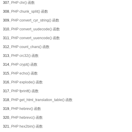
307、
PHP chr() 函数
308、
PHP chunk_split() 函数
309、
PHP convert_cyr_string() 函数
310、
PHP convert_uudecode() 函数
311、
PHP convert_uuencode() 函数
312、
PHP count_chars() 函数
313、
PHP crc32() 函数
314、
PHP crypt() 函数
315、
PHP echo() 函数
316、
PHP explode() 函数
317、
PHP fprintf() 函数
318、
PHP get_html_translation_table() 函数
319、
PHP hebrev() 函数
320、
PHP hebrevc() 函数
321、
PHP hex2bin() 函数