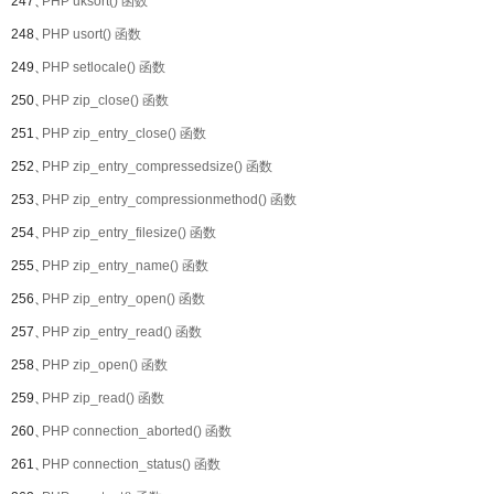
247、
PHP uksort() 函数
248、
PHP usort() 函数
249、
PHP setlocale() 函数
250、
PHP zip_close() 函数
251、
PHP zip_entry_close() 函数
252、
PHP zip_entry_compressedsize() 函数
253、
PHP zip_entry_compressionmethod() 函数
254、
PHP zip_entry_filesize() 函数
255、
PHP zip_entry_name() 函数
256、
PHP zip_entry_open() 函数
257、
PHP zip_entry_read() 函数
258、
PHP zip_open() 函数
259、
PHP zip_read() 函数
260、
PHP connection_aborted() 函数
261、
PHP connection_status() 函数