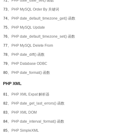
72、
PHP date_date_set() 函数
73、
PHP MySQL Order By 关键词
74、
PHP date_default_timezone_get() 函数
75、
PHP MySQL Update
76、
PHP date_default_timezone_set() 函数
77、
PHP MySQL Delete From
78、
PHP date_diff() 函数
79、
PHP Database ODBC
80、
PHP date_format() 函数
PHP XML
81、
PHP XML Expat 解析器
82、
PHP date_get_last_errors() 函数
83、
PHP XML DOM
84、
PHP date_interval_format() 函数
85、
PHP SimpleXML