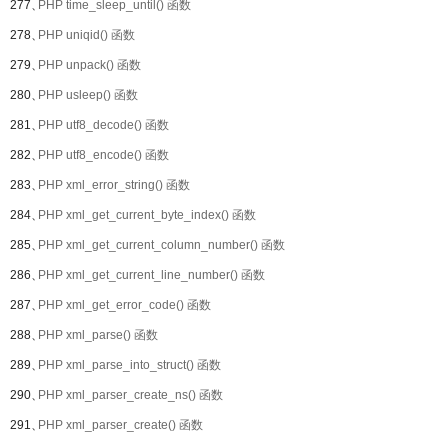
277、
PHP time_sleep_until() 函数
278、
PHP uniqid() 函数
279、
PHP unpack() 函数
280、
PHP usleep() 函数
281、
PHP utf8_decode() 函数
282、
PHP utf8_encode() 函数
283、
PHP xml_error_string() 函数
284、
PHP xml_get_current_byte_index() 函数
285、
PHP xml_get_current_column_number() 函数
286、
PHP xml_get_current_line_number() 函数
287、
PHP xml_get_error_code() 函数
288、
PHP xml_parse() 函数
289、
PHP xml_parse_into_struct() 函数
290、
PHP xml_parser_create_ns() 函数
291、
PHP xml_parser_create() 函数