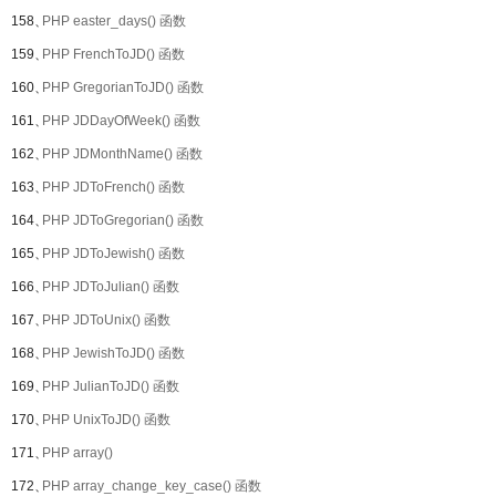
158、
PHP easter_days() 函数
159、
PHP FrenchToJD() 函数
160、
PHP GregorianToJD() 函数
161、
PHP JDDayOfWeek() 函数
162、
PHP JDMonthName() 函数
163、
PHP JDToFrench() 函数
164、
PHP JDToGregorian() 函数
165、
PHP JDToJewish() 函数
166、
PHP JDToJulian() 函数
167、
PHP JDToUnix() 函数
168、
PHP JewishToJD() 函数
169、
PHP JulianToJD() 函数
170、
PHP UnixToJD() 函数
171、
PHP array()
172、
PHP array_change_key_case() 函数