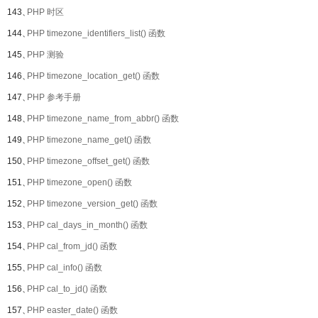
143、
PHP 时区
144、
PHP timezone_identifiers_list() 函数
145、
PHP 测验
146、
PHP timezone_location_get() 函数
147、
PHP 参考手册
148、
PHP timezone_name_from_abbr() 函数
149、
PHP timezone_name_get() 函数
150、
PHP timezone_offset_get() 函数
151、
PHP timezone_open() 函数
152、
PHP timezone_version_get() 函数
153、
PHP cal_days_in_month() 函数
154、
PHP cal_from_jd() 函数
155、
PHP cal_info() 函数
156、
PHP cal_to_jd() 函数
157、
PHP easter_date() 函数