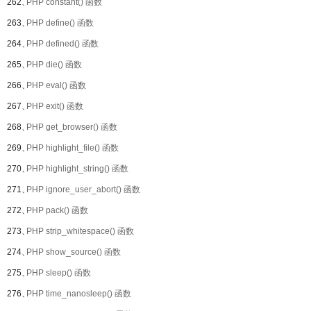
262、
PHP constant() 函数
263、
PHP define() 函数
264、
PHP defined() 函数
265、
PHP die() 函数
266、
PHP eval() 函数
267、
PHP exit() 函数
268、
PHP get_browser() 函数
269、
PHP highlight_file() 函数
270、
PHP highlight_string() 函数
271、
PHP ignore_user_abort() 函数
272、
PHP pack() 函数
273、
PHP strip_whitespace() 函数
274、
PHP show_source() 函数
275、
PHP sleep() 函数
276、
PHP time_nanosleep() 函数