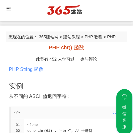
您现在的位置：
365建站网
>
建站教程
>
PHP 教程
> PHP
PHP chr() 函数
chr() 函数
此节有
452
人学习过
参与评论
PHP String 函数
实例
从不同的 ASCII 值返回字符：
微
</>
code
信
客
<?php
服
echo chr(61) . "<br>"; 
// 十进制