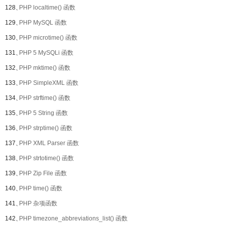
128、
PHP localtime() 函数
129、
PHP MySQL 函数
130、
PHP microtime() 函数
131、
PHP 5 MySQLi 函数
132、
PHP mktime() 函数
133、
PHP SimpleXML 函数
134、
PHP strftime() 函数
135、
PHP 5 String 函数
136、
PHP strptime() 函数
137、
PHP XML Parser 函数
138、
PHP strtotime() 函数
139、
PHP Zip File 函数
140、
PHP time() 函数
141、
PHP 杂项函数
142、
PHP timezone_abbreviations_list() 函数