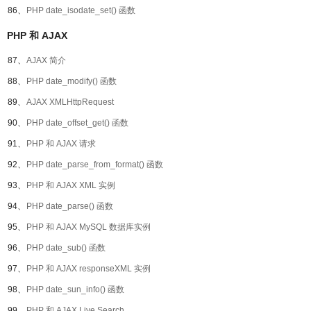
86、
PHP date_isodate_set() 函数
PHP 和 AJAX
87、
AJAX 简介
88、
PHP date_modify() 函数
89、
AJAX XMLHttpRequest
90、
PHP date_offset_get() 函数
91、
PHP 和 AJAX 请求
92、
PHP date_parse_from_format() 函数
93、
PHP 和 AJAX XML 实例
94、
PHP date_parse() 函数
95、
PHP 和 AJAX MySQL 数据库实例
96、
PHP date_sub() 函数
97、
PHP 和 AJAX responseXML 实例
98、
PHP date_sun_info() 函数
99、
PHP 和 AJAX Live Search