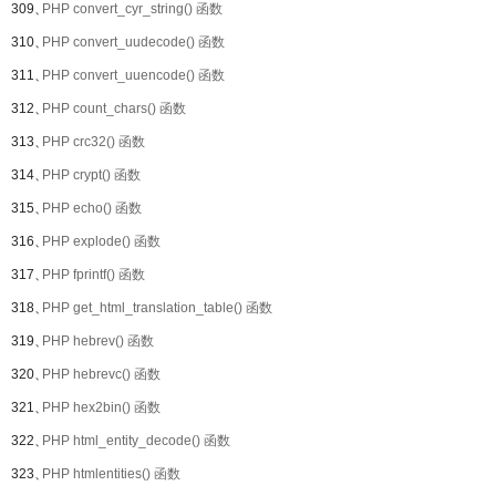
309、
PHP convert_cyr_string() 函数
310、
PHP convert_uudecode() 函数
311、
PHP convert_uuencode() 函数
312、
PHP count_chars() 函数
313、
PHP crc32() 函数
314、
PHP crypt() 函数
315、
PHP echo() 函数
316、
PHP explode() 函数
317、
PHP fprintf() 函数
318、
PHP get_html_translation_table() 函数
319、
PHP hebrev() 函数
320、
PHP hebrevc() 函数
321、
PHP hex2bin() 函数
322、
PHP html_entity_decode() 函数
323、
PHP htmlentities() 函数