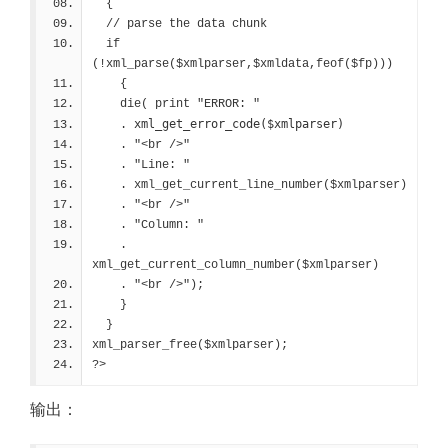
  {
  // parse the data chunk
  if 
(!xml_parse($xmlparser,$xmldata,feof($fp))) 
    {
    die( print "ERROR: "
xml_get_error_code($xmlparser)
    . 
    . "<br />"
    . "Line: "
    . xml_get_current_line_number($xmlparser)
    . "<br />"
    . "Column: "
    . 
xml_get_current_column_number($xmlparser)
    . "<br />");
    }
  }
xml_parser_free($xmlparser);
?>
输出：