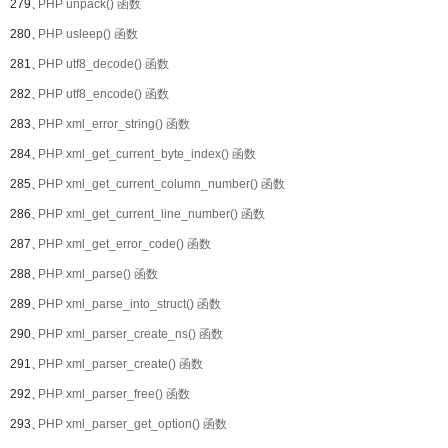
279、
PHP unpack() 函数
280、
PHP usleep() 函数
281、
PHP utf8_decode() 函数
282、
PHP utf8_encode() 函数
283、
PHP xml_error_string() 函数
284、
PHP xml_get_current_byte_index() 函数
285、
PHP xml_get_current_column_number() 函数
286、
PHP xml_get_current_line_number() 函数
287、
PHP xml_get_error_code() 函数
288、
PHP xml_parse() 函数
289、
PHP xml_parse_into_struct() 函数
290、
PHP xml_parser_create_ns() 函数
291、
PHP xml_parser_create() 函数
292、
PHP xml_parser_free() 函数
293、
PHP xml_parser_get_option() 函数