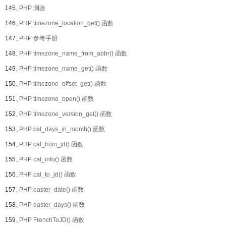
145、
PHP 测验
146、
PHP timezone_location_get() 函数
147、
PHP 参考手册
148、
PHP timezone_name_from_abbr() 函数
149、
PHP timezone_name_get() 函数
150、
PHP timezone_offset_get() 函数
151、
PHP timezone_open() 函数
152、
PHP timezone_version_get() 函数
153、
PHP cal_days_in_month() 函数
154、
PHP cal_from_jd() 函数
155、
PHP cal_info() 函数
156、
PHP cal_to_jd() 函数
157、
PHP easter_date() 函数
158、
PHP easter_days() 函数
159、
PHP FrenchToJD() 函数