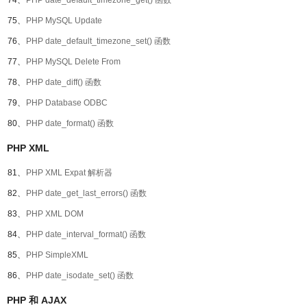
74、
PHP date_default_timezone_get() 函数
75、
PHP MySQL Update
76、
PHP date_default_timezone_set() 函数
77、
PHP MySQL Delete From
78、
PHP date_diff() 函数
79、
PHP Database ODBC
80、
PHP date_format() 函数
PHP XML
81、
PHP XML Expat 解析器
82、
PHP date_get_last_errors() 函数
83、
PHP XML DOM
84、
PHP date_interval_format() 函数
85、
PHP SimpleXML
86、
PHP date_isodate_set() 函数
PHP 和 AJAX