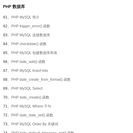
PHP 数据库
61、
PHP MySQL 简介
62、
PHP trigger_error() 函数
63、
PHP MySQL 连接数据库
64、
PHP checkdate() 函数
65、
PHP MySQL 创建数据库和表
66、
PHP date_add() 函数
67、
PHP MySQL Insert Into
68、
PHP date_create_from_format() 函数
69、
PHP MySQL Select
70、
PHP date_create() 函数
71、
PHP MySQL Where 子句
72、
PHP date_date_set() 函数
73、
PHP MySQL Order By 关键词