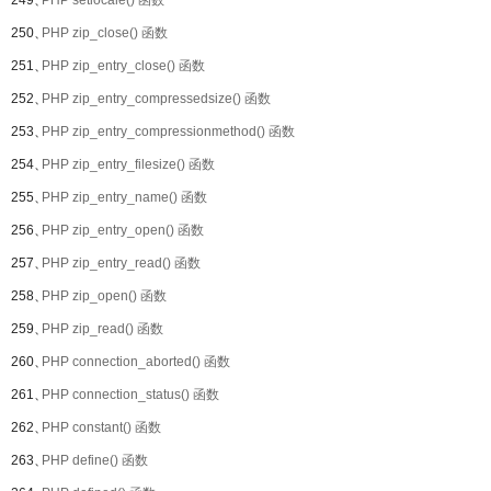
249、
PHP setlocale() 函数
250、
PHP zip_close() 函数
251、
PHP zip_entry_close() 函数
252、
PHP zip_entry_compressedsize() 函数
253、
PHP zip_entry_compressionmethod() 函数
254、
PHP zip_entry_filesize() 函数
255、
PHP zip_entry_name() 函数
256、
PHP zip_entry_open() 函数
257、
PHP zip_entry_read() 函数
258、
PHP zip_open() 函数
259、
PHP zip_read() 函数
260、
PHP connection_aborted() 函数
261、
PHP connection_status() 函数
262、
PHP constant() 函数
263、
PHP define() 函数