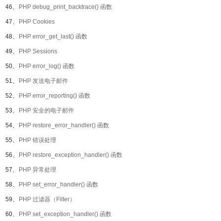
46、
PHP debug_print_backtrace() 函数
47、
PHP Cookies
48、
PHP error_get_last() 函数
49、
PHP Sessions
50、
PHP error_log() 函数
51、
PHP 发送电子邮件
52、
PHP error_reporting() 函数
53、
PHP 安全的电子邮件
54、
PHP restore_error_handler() 函数
55、
PHP 错误处理
56、
PHP restore_exception_handler() 函数
57、
PHP 异常处理
58、
PHP set_error_handler() 函数
59、
PHP 过滤器（Filter）
60、
PHP set_exception_handler() 函数