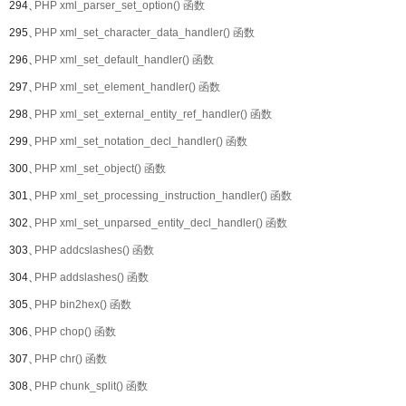
294、
PHP xml_parser_set_option() 函数
295、
PHP xml_set_character_data_handler() 函数
296、
PHP xml_set_default_handler() 函数
297、
PHP xml_set_element_handler() 函数
298、
PHP xml_set_external_entity_ref_handler() 函数
299、
PHP xml_set_notation_decl_handler() 函数
300、
PHP xml_set_object() 函数
301、
PHP xml_set_processing_instruction_handler() 函数
302、
PHP xml_set_unparsed_entity_decl_handler() 函数
303、
PHP addcslashes() 函数
304、
PHP addslashes() 函数
305、
PHP bin2hex() 函数
306、
PHP chop() 函数
307、
PHP chr() 函数
308、
PHP chunk_split() 函数