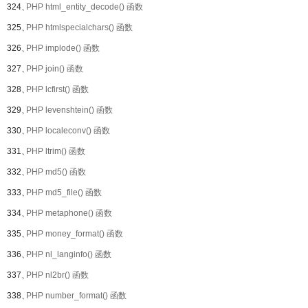
324、
PHP html_entity_decode() 函数
325、
PHP htmlspecialchars() 函数
326、
PHP implode() 函数
327、
PHP join() 函数
328、
PHP lcfirst() 函数
329、
PHP levenshtein() 函数
330、
PHP localeconv() 函数
331、
PHP ltrim() 函数
332、
PHP md5() 函数
333、
PHP md5_file() 函数
334、
PHP metaphone() 函数
335、
PHP money_format() 函数
336、
PHP nl_langinfo() 函数
337、
PHP nl2br() 函数
338、
PHP number_format() 函数