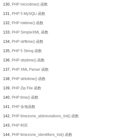
130、
PHP microtime() 函数
131、
PHP 5 MySQLi 函数
132、
PHP mktime() 函数
133、
PHP SimpleXML 函数
134、
PHP strftime() 函数
135、
PHP 5 String 函数
136、
PHP strptime() 函数
137、
PHP XML Parser 函数
138、
PHP strtotime() 函数
139、
PHP Zip File 函数
140、
PHP time() 函数
141、
PHP 杂项函数
142、
PHP timezone_abbreviations_list() 函数
143、
PHP 时区
144、
PHP timezone_identifiers_list() 函数