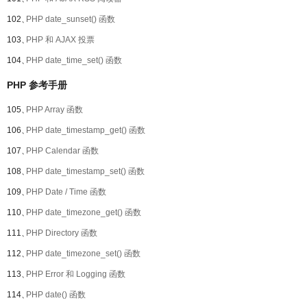
102、
PHP date_sunset() 函数
103、
PHP 和 AJAX 投票
104、
PHP date_time_set() 函数
PHP 参考手册
105、
PHP Array 函数
106、
PHP date_timestamp_get() 函数
107、
PHP Calendar 函数
108、
PHP date_timestamp_set() 函数
109、
PHP Date / Time 函数
110、
PHP date_timezone_get() 函数
111、
PHP Directory 函数
112、
PHP date_timezone_set() 函数
113、
PHP Error 和 Logging 函数
114、
PHP date() 函数