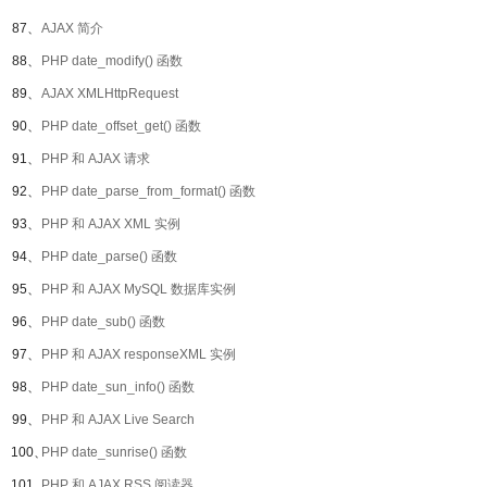
87、
AJAX 简介
88、
PHP date_modify() 函数
89、
AJAX XMLHttpRequest
90、
PHP date_offset_get() 函数
91、
PHP 和 AJAX 请求
92、
PHP date_parse_from_format() 函数
93、
PHP 和 AJAX XML 实例
94、
PHP date_parse() 函数
95、
PHP 和 AJAX MySQL 数据库实例
96、
PHP date_sub() 函数
97、
PHP 和 AJAX responseXML 实例
98、
PHP date_sun_info() 函数
99、
PHP 和 AJAX Live Search
100、
PHP date_sunrise() 函数
101、
PHP 和 AJAX RSS 阅读器