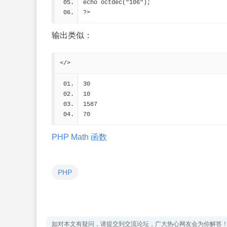
echo octdec("106");
?>
输出类似：
</>
30
10
1587
70
PHP Math 函数
PHP
如对本文有疑问，请提交到交流论坛，广大热心网友会为你解答