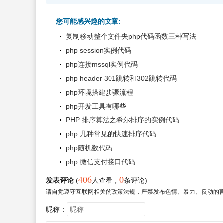
您可能感兴趣的文章:
复制移动整个文件夹php代码函数三种写法
php session实例代码
php连接mssql实例代码
php header 301跳转和302跳转代码
php环境搭建步骤流程
php开发工具有哪些
PHP 排序算法之希尔排序的实例代码
php 几种常见的快速排序代码
php随机数代码
php 微信支付接口代码
406
0
发表评论
(
人查看
，
条评论)
请自觉遵守互联网相关的政策法规，严禁发布色情、暴力、反动的
昵称：