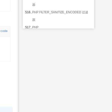
器
516、
PHP FILTER_SANITIZE_ENCODED 过滤
器
517、
PHP
code
FILTER_SANITIZE_SPECIAL_CHARS 过
滤器
518、
PHP FILTER_SANITIZE_EMAIL 过滤器
519、
PHP FILTER_SANITIZE_URL 过滤器
520、
PHP FILTER_SANITIZE_NUMBER_INT
过滤器
521、
PHP
FILTER_SANITIZE_NUMBER_FLOAT 过
滤器
522、
PHP
FILTER_SANITIZE_MAGIC_QUOTES 过