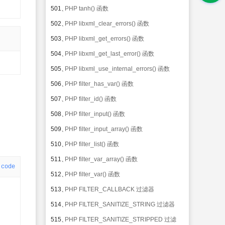
501、
PHP tanh() 函数
502、
PHP libxml_clear_errors() 函数
503、
PHP libxml_get_errors() 函数
504、
PHP libxml_get_last_error() 函数
505、
PHP libxml_use_internal_errors() 函数
506、
PHP filter_has_var() 函数
507、
PHP filter_id() 函数
508、
PHP filter_input() 函数
509、
PHP filter_input_array() 函数
510、
PHP filter_list() 函数
511、
PHP filter_var_array() 函数
code
512、
PHP filter_var() 函数
513、
PHP FILTER_CALLBACK 过滤器
514、
PHP FILTER_SANITIZE_STRING 过滤器
515、
PHP FILTER_SANITIZE_STRIPPED 过滤