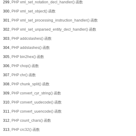
299、
PHP xml_set_notation_decl_handler() 函数
300、
PHP xml_set_object() 函数
301、
PHP xml_set_processing_instruction_handler() 函数
302、
PHP xml_set_unparsed_entity_decl_handler() 函数
303、
PHP addcslashes() 函数
304、
PHP addslashes() 函数
305、
PHP bin2hex() 函数
306、
PHP chop() 函数
307、
PHP chr() 函数
308、
PHP chunk_split() 函数
309、
PHP convert_cyr_string() 函数
310、
PHP convert_uudecode() 函数
311、
PHP convert_uuencode() 函数
312、
PHP count_chars() 函数
313、
PHP crc32() 函数