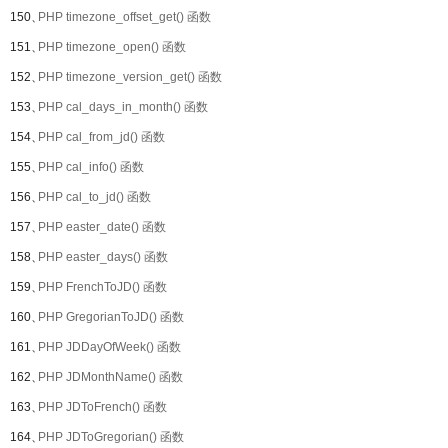
150、
PHP timezone_offset_get() 函数
151、
PHP timezone_open() 函数
152、
PHP timezone_version_get() 函数
153、
PHP cal_days_in_month() 函数
154、
PHP cal_from_jd() 函数
155、
PHP cal_info() 函数
156、
PHP cal_to_jd() 函数
157、
PHP easter_date() 函数
158、
PHP easter_days() 函数
159、
PHP FrenchToJD() 函数
160、
PHP GregorianToJD() 函数
161、
PHP JDDayOfWeek() 函数
162、
PHP JDMonthName() 函数
163、
PHP JDToFrench() 函数
164、
PHP JDToGregorian() 函数