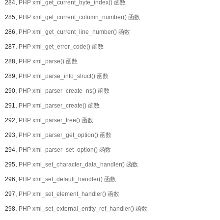
284、
PHP xml_get_current_byte_index() 函数
285、
PHP xml_get_current_column_number() 函数
286、
PHP xml_get_current_line_number() 函数
287、
PHP xml_get_error_code() 函数
288、
PHP xml_parse() 函数
289、
PHP xml_parse_into_struct() 函数
290、
PHP xml_parser_create_ns() 函数
291、
PHP xml_parser_create() 函数
292、
PHP xml_parser_free() 函数
293、
PHP xml_parser_get_option() 函数
294、
PHP xml_parser_set_option() 函数
295、
PHP xml_set_character_data_handler() 函数
296、
PHP xml_set_default_handler() 函数
297、
PHP xml_set_element_handler() 函数
298、
PHP xml_set_external_entity_ref_handler() 函数