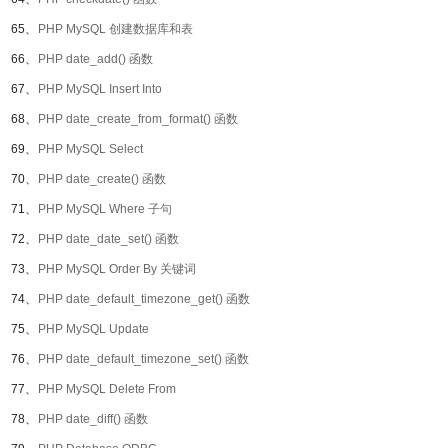
65、
PHP MySQL 创建数据库和表
66、
PHP date_add() 函数
67、
PHP MySQL Insert Into
68、
PHP date_create_from_format() 函数
69、
PHP MySQL Select
70、
PHP date_create() 函数
71、
PHP MySQL Where 子句
72、
PHP date_date_set() 函数
73、
PHP MySQL Order By 关键词
74、
PHP date_default_timezone_get() 函数
75、
PHP MySQL Update
76、
PHP date_default_timezone_set() 函数
77、
PHP MySQL Delete From
78、
PHP date_diff() 函数