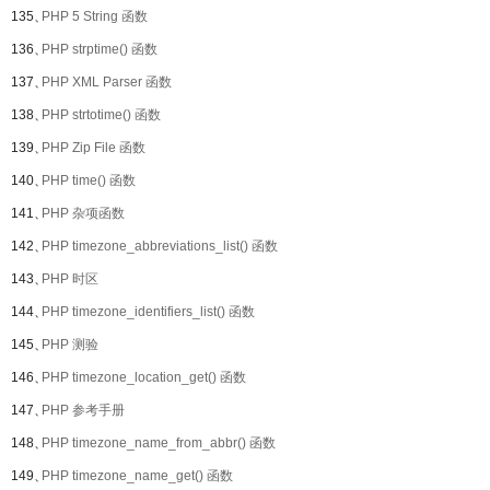
135、
PHP 5 String 函数
136、
PHP strptime() 函数
137、
PHP XML Parser 函数
138、
PHP strtotime() 函数
139、
PHP Zip File 函数
140、
PHP time() 函数
141、
PHP 杂项函数
142、
PHP timezone_abbreviations_list() 函数
143、
PHP 时区
144、
PHP timezone_identifiers_list() 函数
145、
PHP 测验
146、
PHP timezone_location_get() 函数
147、
PHP 参考手册
148、
PHP timezone_name_from_abbr() 函数
149、
PHP timezone_name_get() 函数