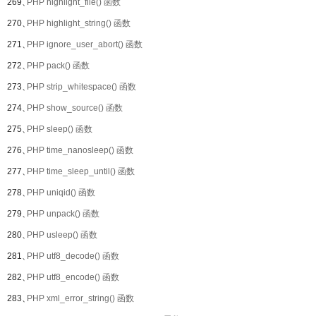
269、
PHP highlight_file() 函数
270、
PHP highlight_string() 函数
271、
PHP ignore_user_abort() 函数
272、
PHP pack() 函数
273、
PHP strip_whitespace() 函数
274、
PHP show_source() 函数
275、
PHP sleep() 函数
276、
PHP time_nanosleep() 函数
277、
PHP time_sleep_until() 函数
278、
PHP uniqid() 函数
279、
PHP unpack() 函数
280、
PHP usleep() 函数
281、
PHP utf8_decode() 函数
282、
PHP utf8_encode() 函数
283、
PHP xml_error_string() 函数