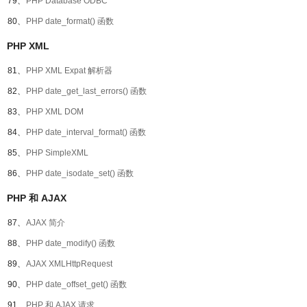
79、
PHP Database ODBC
80、
PHP date_format() 函数
PHP XML
81、
PHP XML Expat 解析器
82、
PHP date_get_last_errors() 函数
83、
PHP XML DOM
84、
PHP date_interval_format() 函数
85、
PHP SimpleXML
86、
PHP date_isodate_set() 函数
PHP 和 AJAX
87、
AJAX 简介
88、
PHP date_modify() 函数
89、
AJAX XMLHttpRequest
90、
PHP date_offset_get() 函数
91、
PHP 和 AJAX 请求