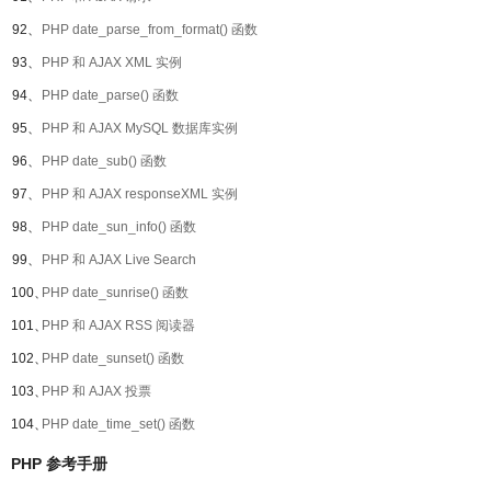
92、
PHP date_parse_from_format() 函数
93、
PHP 和 AJAX XML 实例
94、
PHP date_parse() 函数
95、
PHP 和 AJAX MySQL 数据库实例
96、
PHP date_sub() 函数
97、
PHP 和 AJAX responseXML 实例
98、
PHP date_sun_info() 函数
99、
PHP 和 AJAX Live Search
100、
PHP date_sunrise() 函数
101、
PHP 和 AJAX RSS 阅读器
102、
PHP date_sunset() 函数
103、
PHP 和 AJAX 投票
104、
PHP date_time_set() 函数
PHP 参考手册