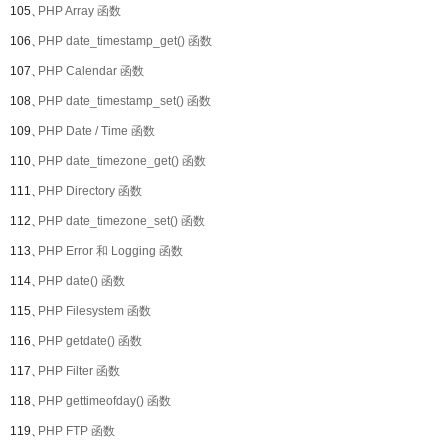
105、
PHP Array 函数
106、
PHP date_timestamp_get() 函数
107、
PHP Calendar 函数
108、
PHP date_timestamp_set() 函数
109、
PHP Date / Time 函数
110、
PHP date_timezone_get() 函数
111、
PHP Directory 函数
112、
PHP date_timezone_set() 函数
113、
PHP Error 和 Logging 函数
114、
PHP date() 函数
115、
PHP Filesystem 函数
116、
PHP getdate() 函数
117、
PHP Filter 函数
118、
PHP gettimeofday() 函数
119、
PHP FTP 函数