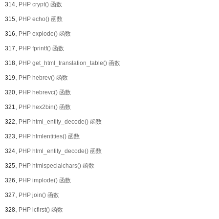
314、
PHP crypt() 函数
315、
PHP echo() 函数
316、
PHP explode() 函数
317、
PHP fprintf() 函数
318、
PHP get_html_translation_table() 函数
319、
PHP hebrev() 函数
320、
PHP hebrevc() 函数
321、
PHP hex2bin() 函数
322、
PHP html_entity_decode() 函数
323、
PHP htmlentities() 函数
324、
PHP html_entity_decode() 函数
325、
PHP htmlspecialchars() 函数
326、
PHP implode() 函数
327、
PHP join() 函数
328、
PHP lcfirst() 函数