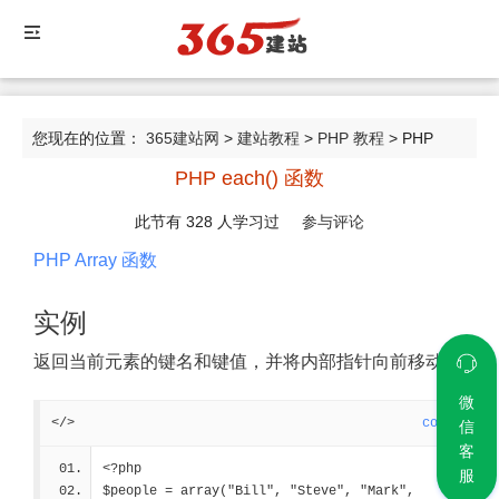
您现在的位置：
365建站网
>
建站教程
>
PHP 教程
> PHP
PHP each() 函数
each() 函数
此节有
328
人学习过
参与评论
PHP Array 函数
实例
返回当前元素的键名和键值，并将内部指针向前移动：
微
</>
code
信
客
<?php
服
$people = array("Bill", "Steve", "Mark", 