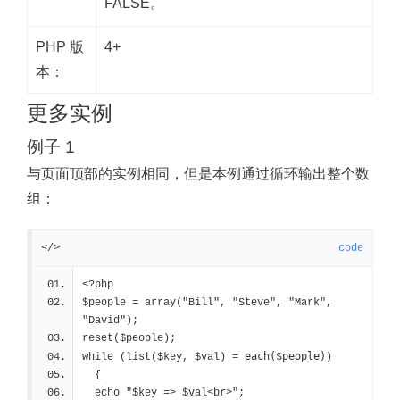
FALSE。
PHP 版
4+
本：
更多实例
例子 1
与页面顶部的实例相同，但是本例通过循环输出整个数
组：
</>
code
<?php
$people = array("Bill", "Steve", "Mark", 
"David");
reset($people);
each($people)
while (list($key, $val) = 
)
  {
  echo "$key => $val<br>";