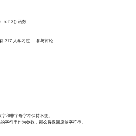
解决方案
帮助中心
r_rot13() 函数
有
217
人学习过
参与评论
。数字和非字母字符保持不变。
码的字符串作为参数，那么将返回原始字符串。