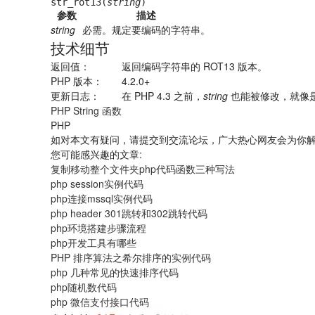
str_rot13(
string
)
参数
描述
string
必需。规定要编码的字符串。
技术细节
返回值：
返回编码字符串的 ROT13 版本。
PHP 版本：
4.2.0+
更新日志：
在 PHP 4.3 之前，
string
也能被修改，就像
PHP String 函数
PHP
如对本文有疑问，请提交到交流论坛，广大热心网友会为你
您可能感兴趣的文章:
复制移动整个文件夹php代码函数三种写法
php session实例代码
php连接mssql实例代码
php header 301跳转和302跳转代码
php环境搭建步骤流程
php开发工具有哪些
PHP 排序算法之希尔排序的实例代码
php 几种常见的快速排序代码
php随机数代码
php 微信支付接口代码