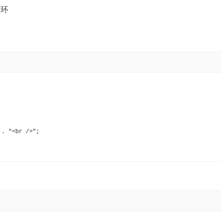
循环
 . "<br />";