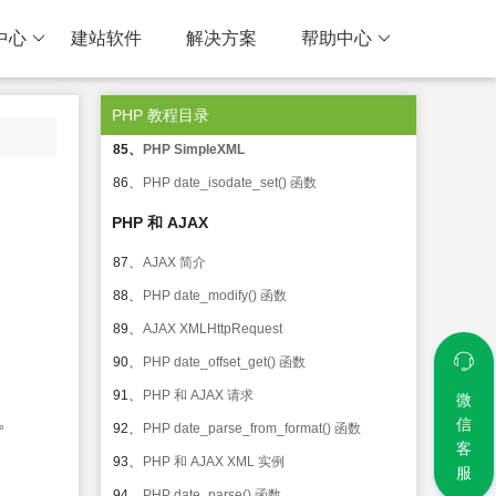
81、
PHP XML Expat 解析器
中心
建站软件
解决方案
帮助中心
82、
PHP date_get_last_errors() 函数
83、
PHP XML DOM
PHP 教程目录
84、
PHP date_interval_format() 函数
85、
PHP SimpleXML
86、
PHP date_isodate_set() 函数
PHP 和 AJAX
87、
AJAX 简介
88、
PHP date_modify() 函数
89、
AJAX XMLHttpRequest
90、
PHP date_offset_get() 函数
91、
PHP 和 AJAX 请求
微
径。
信
92、
PHP date_parse_from_format() 函数
客
93、
PHP 和 AJAX XML 实例
服
94、
PHP date_parse() 函数