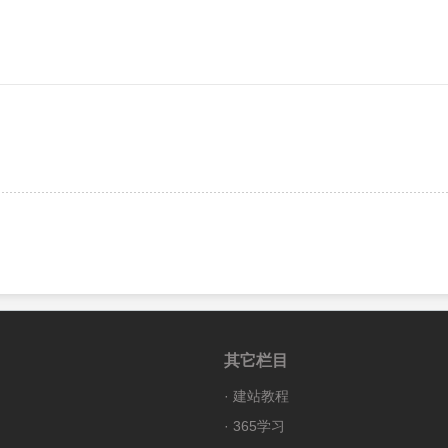
其它栏目
·
建站教程
·
365学习