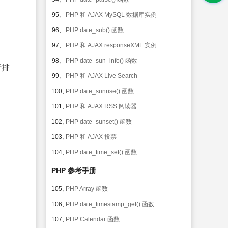
95、
PHP 和 AJAX MySQL 数据库实例
96、
PHP date_sub() 函数
97、
PHP 和 AJAX responseXML 实例
98、
PHP date_sun_info() 函数
行排
99、
PHP 和 AJAX Live Search
100、
PHP date_sunrise() 函数
101、
PHP 和 AJAX RSS 阅读器
102、
PHP date_sunset() 函数
103、
PHP 和 AJAX 投票
104、
PHP date_time_set() 函数
PHP 参考手册
105、
PHP Array 函数
106、
PHP date_timestamp_get() 函数
107、
PHP Calendar 函数