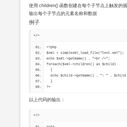
使用 children() 函数创建在每个子节点上触发的
输出每个子节点的元素名称和数据
例子
</>
<?php
$xml = simplexml_load_file("test.xml");
echo $xml->getName() . "<br />";
foreach($xml->children() as $child)
  {
  echo $child->getName() . ": " . $child
  }
?>
以上代码的输出：
</>