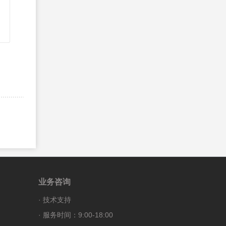
168、
PHP JewishToJD() 函数
169、
PHP JulianToJD() 函数
170、
PHP UnixToJD() 函数
171、
PHP array()
172、
PHP array_change_key_case() 函数
173、
PHP array_chunk() 函数
174、
PHP array_column() 函数
175、
PHP array_combine() 函数
176、
PHP array_count_values() 函数
177、
PHP array_diff() 函数
178、
PHP array_diff_assoc() 函数
179、
PHP array_diff_key() 函数
业务咨询
180、
PHP array_diff_uassoc() 函数
·
技术支持
181、
PHP array_diff_ukey() 函数
· 服务时间：9:00-18:00
182、
PHP array_fill() 函数