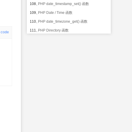
108、
PHP date_timestamp_set() 函数
109、
PHP Date / Time 函数
110、
PHP date_timezone_get() 函数
111、
PHP Directory 函数
code
112、
PHP date_timezone_set() 函数
113、
PHP Error 和 Logging 函数
114、
PHP date() 函数
115、
PHP Filesystem 函数
116、
PHP getdate() 函数
117、
PHP Filter 函数
118、
PHP gettimeofday() 函数
119、
PHP FTP 函数
120、
PHP gmdate() 函数
121、
PHP HTTP 函数
122、
PHP gmmktime() 函数