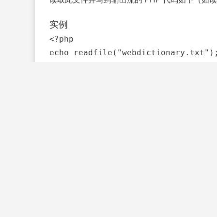
实例
<?php

echo readfile("webdictionary.txt");
运行实例
如果您想做的所有事情就是打开一个文件并读取器内容，
下一节会讲解更多有关文件处理的内容。
PHP Filesystem 参考手册
如需完整的 PHP 文件系统参考手册，请访问 365
PHP