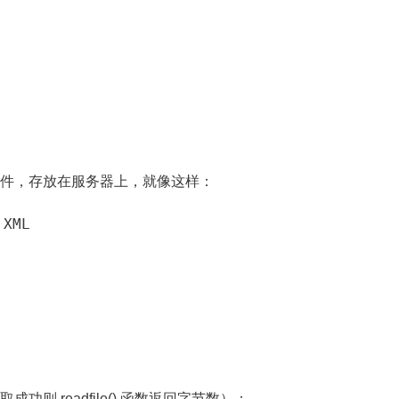
" 的文本文件，存放在服务器上，就像这样：
XML

则 readfile() 函数返回字节数）：