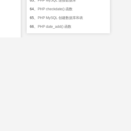
63、
PHP MySQL 连接数据库
64、
PHP checkdate() 函数
65、
PHP MySQL 创建数据库和表
66、
PHP date_add() 函数
67、
PHP MySQL Insert Into
68、
PHP date_create_from_format() 函数
69、
PHP MySQL Select
70、
PHP date_create() 函数
71、
PHP MySQL Where 子句
72、
PHP date_date_set() 函数
73、
PHP MySQL Order By 关键词
74、
PHP date_default_timezone_get() 函数
75、
PHP MySQL Update
76、
PHP date_default_timezone_set() 函数
77、
PHP MySQL Delete From