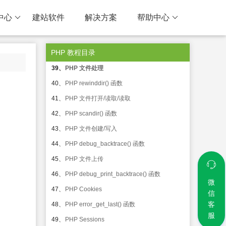
35、
PHP 日期和时间
中心
建站软件
解决方案
帮助中心
36、
PHP opendir() 函数
37、
PHP Include 文件
PHP 教程目录
38、
PHP readdir() 函数
39、
PHP 文件处理
40、
PHP rewinddir() 函数
41、
PHP 文件打开/读取/读取
42、
PHP scandir() 函数
43、
PHP 文件创建/写入
44、
PHP debug_backtrace() 函数
45、
PHP 文件上传
46、
PHP debug_print_backtrace() 函数
微
47、
PHP Cookies
信
客
48、
PHP error_get_last() 函数
服
49、
PHP Sessions