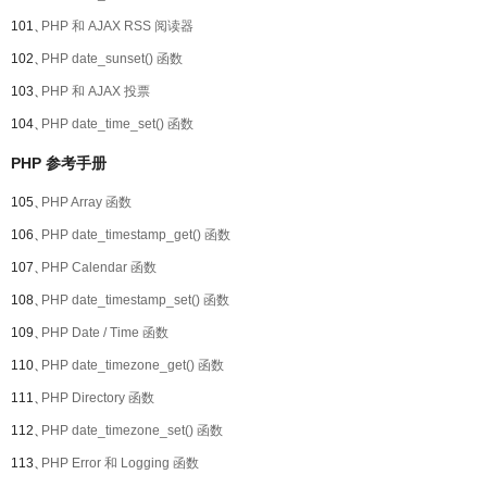
101、
PHP 和 AJAX RSS 阅读器
102、
PHP date_sunset() 函数
103、
PHP 和 AJAX 投票
104、
PHP date_time_set() 函数
PHP 参考手册
105、
PHP Array 函数
106、
PHP date_timestamp_get() 函数
107、
PHP Calendar 函数
108、
PHP date_timestamp_set() 函数
109、
PHP Date / Time 函数
110、
PHP date_timezone_get() 函数
111、
PHP Directory 函数
112、
PHP date_timezone_set() 函数
113、
PHP Error 和 Logging 函数