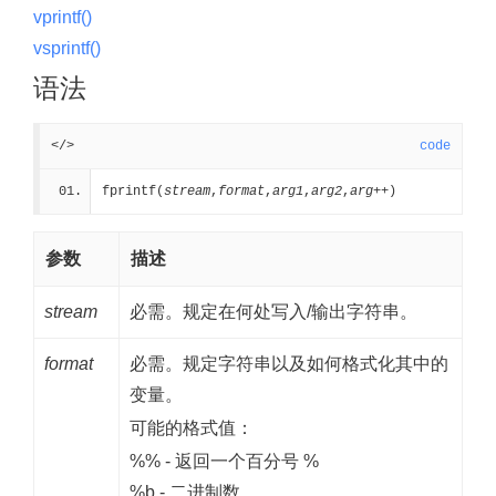
vprintf()
vsprintf()
语法
</>
code
fprintf(
stream
,
format
,
arg1
,
arg2
,
arg++
)
参数
描述
stream
必需。规定在何处写入/输出字符串。
format
必需。规定字符串以及如何格式化其中的
变量。
可能的格式值：
%% - 返回一个百分号 %
%b - 二进制数