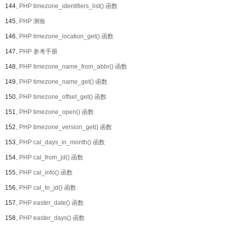
144、
PHP timezone_identifiers_list() 函数
145、
PHP 测验
146、
PHP timezone_location_get() 函数
147、
PHP 参考手册
148、
PHP timezone_name_from_abbr() 函数
149、
PHP timezone_name_get() 函数
150、
PHP timezone_offset_get() 函数
151、
PHP timezone_open() 函数
152、
PHP timezone_version_get() 函数
153、
PHP cal_days_in_month() 函数
154、
PHP cal_from_jd() 函数
155、
PHP cal_info() 函数
156、
PHP cal_to_jd() 函数
157、
PHP easter_date() 函数
158、
PHP easter_days() 函数