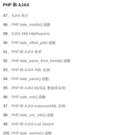
PHP 和 AJAX
87、
AJAX 简介
88、
PHP date_modify() 函数
89、
AJAX XMLHttpRequest
90、
PHP date_offset_get() 函数
91、
PHP 和 AJAX 请求
92、
PHP date_parse_from_format() 函数
93、
PHP 和 AJAX XML 实例
94、
PHP date_parse() 函数
95、
PHP 和 AJAX MySQL 数据库实例
96、
PHP date_sub() 函数
97、
PHP 和 AJAX responseXML 实例
98、
PHP date_sun_info() 函数
99、
PHP 和 AJAX Live Search
100、
PHP date_sunrise() 函数