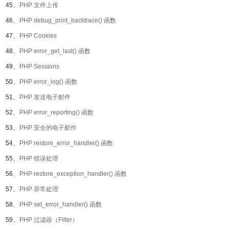
45、
PHP 文件上传
46、
PHP debug_print_backtrace() 函数
47、
PHP Cookies
48、
PHP error_get_last() 函数
49、
PHP Sessions
50、
PHP error_log() 函数
51、
PHP 发送电子邮件
52、
PHP error_reporting() 函数
53、
PHP 安全的电子邮件
54、
PHP restore_error_handler() 函数
55、
PHP 错误处理
56、
PHP restore_exception_handler() 函数
57、
PHP 异常处理
58、
PHP set_error_handler() 函数
59、
PHP 过滤器（Filter）