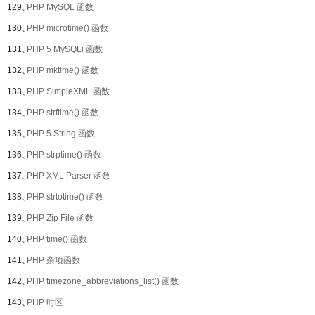
129、
PHP MySQL 函数
130、
PHP microtime() 函数
131、
PHP 5 MySQLi 函数
132、
PHP mktime() 函数
133、
PHP SimpleXML 函数
134、
PHP strftime() 函数
135、
PHP 5 String 函数
136、
PHP strptime() 函数
137、
PHP XML Parser 函数
138、
PHP strtotime() 函数
139、
PHP Zip File 函数
140、
PHP time() 函数
141、
PHP 杂项函数
142、
PHP timezone_abbreviations_list() 函数
143、
PHP 时区