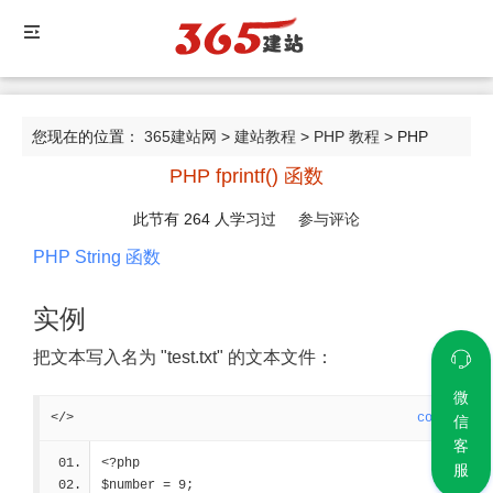
您现在的位置：
365建站网
>
建站教程
>
PHP 教程
> PHP
PHP fprintf() 函数
fprintf() 函数
此节有
264
人学习过
参与评论
PHP String 函数
实例
把文本写入名为 "test.txt" 的文本文件：
微
</>
code
信
客
<?php
服
$number = 9;