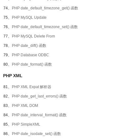
74、
PHP date_default_timezone_get() 函数
75、
PHP MySQL Update
76、
PHP date_default_timezone_set() 函数
77、
PHP MySQL Delete From
78、
PHP date_diff() 函数
79、
PHP Database ODBC
80、
PHP date_format() 函数
PHP XML
81、
PHP XML Expat 解析器
82、
PHP date_get_last_errors() 函数
83、
PHP XML DOM
84、
PHP date_interval_format() 函数
85、
PHP SimpleXML
86、
PHP date_isodate_set() 函数