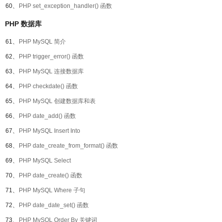
60、
PHP set_exception_handler() 函数
PHP 数据库
61、
PHP MySQL 简介
62、
PHP trigger_error() 函数
63、
PHP MySQL 连接数据库
64、
PHP checkdate() 函数
65、
PHP MySQL 创建数据库和表
66、
PHP date_add() 函数
67、
PHP MySQL Insert Into
68、
PHP date_create_from_format() 函数
69、
PHP MySQL Select
70、
PHP date_create() 函数
71、
PHP MySQL Where 子句
72、
PHP date_date_set() 函数
73、
PHP MySQL Order By 关键词