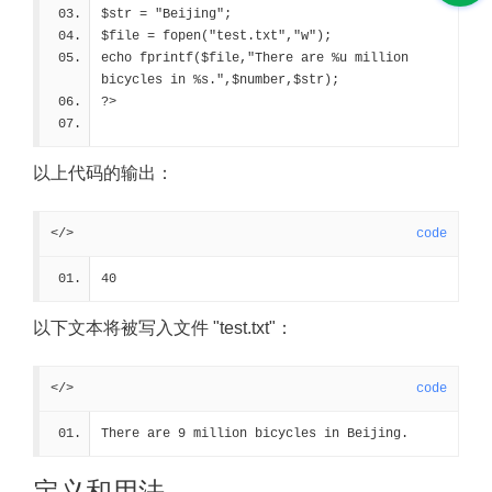
$str = "Beijing";
$file = fopen("test.txt","w");
echo fprintf($file,"There are %u million 
bicycles in %s.",$number,$str);
?>
以上代码的输出：
</>
code
40
以下文本将被写入文件 "test.txt"：
</>
code
There are 9 million bicycles in Beijing.
定义和用法