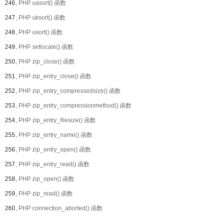
246、
PHP uasort() 函数
247、
PHP uksort() 函数
248、
PHP usort() 函数
249、
PHP setlocale() 函数
250、
PHP zip_close() 函数
251、
PHP zip_entry_close() 函数
252、
PHP zip_entry_compressedsize() 函数
253、
PHP zip_entry_compressionmethod() 函数
254、
PHP zip_entry_filesize() 函数
255、
PHP zip_entry_name() 函数
256、
PHP zip_entry_open() 函数
257、
PHP zip_entry_read() 函数
258、
PHP zip_open() 函数
259、
PHP zip_read() 函数
260、
PHP connection_aborted() 函数