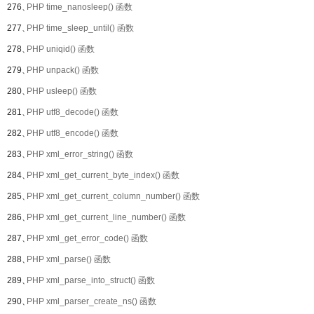
276、
PHP time_nanosleep() 函数
277、
PHP time_sleep_until() 函数
278、
PHP uniqid() 函数
279、
PHP unpack() 函数
280、
PHP usleep() 函数
281、
PHP utf8_decode() 函数
282、
PHP utf8_encode() 函数
283、
PHP xml_error_string() 函数
284、
PHP xml_get_current_byte_index() 函数
285、
PHP xml_get_current_column_number() 函数
286、
PHP xml_get_current_line_number() 函数
287、
PHP xml_get_error_code() 函数
288、
PHP xml_parse() 函数
289、
PHP xml_parse_into_struct() 函数
290、
PHP xml_parser_create_ns() 函数