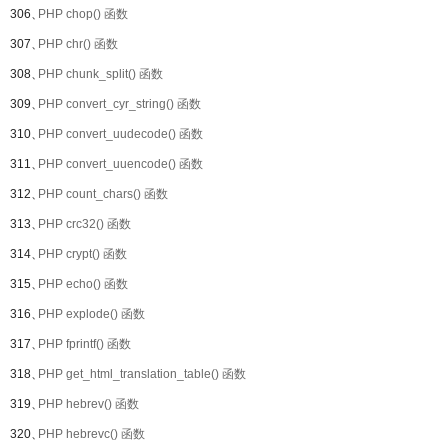
306、
PHP chop() 函数
307、
PHP chr() 函数
308、
PHP chunk_split() 函数
309、
PHP convert_cyr_string() 函数
310、
PHP convert_uudecode() 函数
311、
PHP convert_uuencode() 函数
312、
PHP count_chars() 函数
313、
PHP crc32() 函数
314、
PHP crypt() 函数
315、
PHP echo() 函数
316、
PHP explode() 函数
317、
PHP fprintf() 函数
318、
PHP get_html_translation_table() 函数
319、
PHP hebrev() 函数
320、
PHP hebrevc() 函数