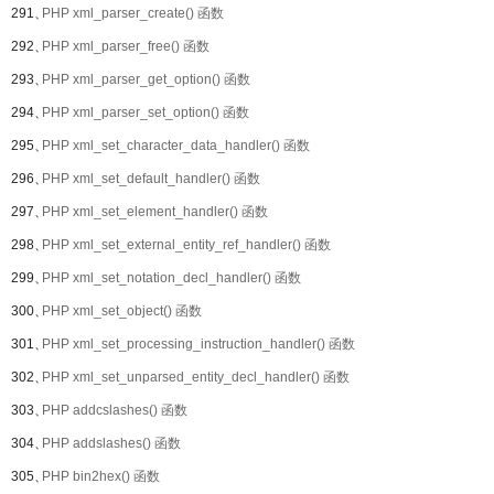
291、
PHP xml_parser_create() 函数
292、
PHP xml_parser_free() 函数
293、
PHP xml_parser_get_option() 函数
294、
PHP xml_parser_set_option() 函数
295、
PHP xml_set_character_data_handler() 函数
296、
PHP xml_set_default_handler() 函数
297、
PHP xml_set_element_handler() 函数
298、
PHP xml_set_external_entity_ref_handler() 函数
299、
PHP xml_set_notation_decl_handler() 函数
300、
PHP xml_set_object() 函数
301、
PHP xml_set_processing_instruction_handler() 函数
302、
PHP xml_set_unparsed_entity_decl_handler() 函数
303、
PHP addcslashes() 函数
304、
PHP addslashes() 函数
305、
PHP bin2hex() 函数