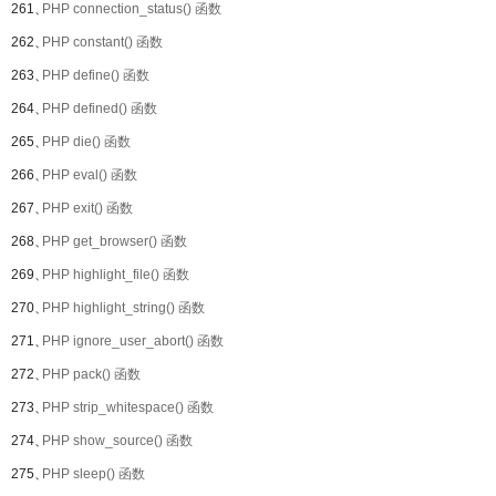
261、
PHP connection_status() 函数
262、
PHP constant() 函数
263、
PHP define() 函数
264、
PHP defined() 函数
265、
PHP die() 函数
266、
PHP eval() 函数
267、
PHP exit() 函数
268、
PHP get_browser() 函数
269、
PHP highlight_file() 函数
270、
PHP highlight_string() 函数
271、
PHP ignore_user_abort() 函数
272、
PHP pack() 函数
273、
PHP strip_whitespace() 函数
274、
PHP show_source() 函数
275、
PHP sleep() 函数