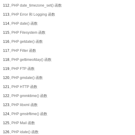
112、
PHP date_timezone_set() 函数
113、
PHP Error 和 Logging 函数
114、
PHP date() 函数
115、
PHP Filesystem 函数
116、
PHP getdate() 函数
117、
PHP Filter 函数
118、
PHP gettimeofday() 函数
119、
PHP FTP 函数
120、
PHP gmdate() 函数
121、
PHP HTTP 函数
122、
PHP gmmktime() 函数
123、
PHP libxml 函数
124、
PHP gmstrftime() 函数
125、
PHP Mail 函数
126、
PHP idate() 函数