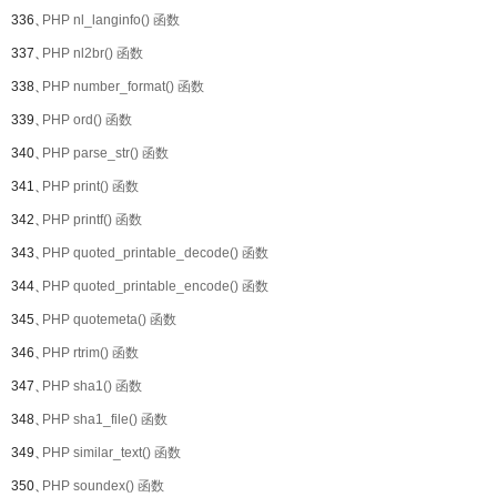
336、
PHP nl_langinfo() 函数
337、
PHP nl2br() 函数
338、
PHP number_format() 函数
339、
PHP ord() 函数
340、
PHP parse_str() 函数
341、
PHP print() 函数
342、
PHP printf() 函数
343、
PHP quoted_printable_decode() 函数
344、
PHP quoted_printable_encode() 函数
345、
PHP quotemeta() 函数
346、
PHP rtrim() 函数
347、
PHP sha1() 函数
348、
PHP sha1_file() 函数
349、
PHP similar_text() 函数
350、
PHP soundex() 函数