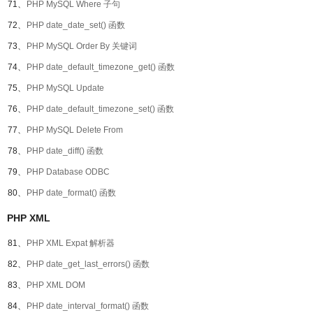
71、
PHP MySQL Where 子句
72、
PHP date_date_set() 函数
73、
PHP MySQL Order By 关键词
74、
PHP date_default_timezone_get() 函数
75、
PHP MySQL Update
76、
PHP date_default_timezone_set() 函数
77、
PHP MySQL Delete From
78、
PHP date_diff() 函数
79、
PHP Database ODBC
80、
PHP date_format() 函数
PHP XML
81、
PHP XML Expat 解析器
82、
PHP date_get_last_errors() 函数
83、
PHP XML DOM
84、
PHP date_interval_format() 函数