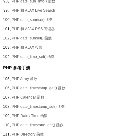
98、
PHP date_sun_info() 函数
99、
PHP 和 AJAX Live Search
100、
PHP date_sunrise() 函数
101、
PHP 和 AJAX RSS 阅读器
102、
PHP date_sunset() 函数
103、
PHP 和 AJAX 投票
104、
PHP date_time_set() 函数
PHP 参考手册
105、
PHP Array 函数
106、
PHP date_timestamp_get() 函数
107、
PHP Calendar 函数
108、
PHP date_timestamp_set() 函数
109、
PHP Date / Time 函数
110、
PHP date_timezone_get() 函数
111、
PHP Directory 函数