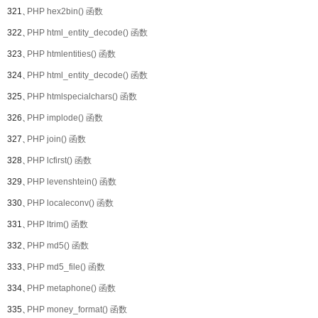
321、
PHP hex2bin() 函数
322、
PHP html_entity_decode() 函数
323、
PHP htmlentities() 函数
324、
PHP html_entity_decode() 函数
325、
PHP htmlspecialchars() 函数
326、
PHP implode() 函数
327、
PHP join() 函数
328、
PHP lcfirst() 函数
329、
PHP levenshtein() 函数
330、
PHP localeconv() 函数
331、
PHP ltrim() 函数
332、
PHP md5() 函数
333、
PHP md5_file() 函数
334、
PHP metaphone() 函数
335、
PHP money_format() 函数