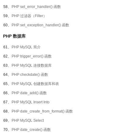
58、
PHP set_error_handler() 函数
59、
PHP 过滤器（Filter）
60、
PHP set_exception_handler() 函数
PHP 数据库
61、
PHP MySQL 简介
62、
PHP trigger_error() 函数
63、
PHP MySQL 连接数据库
64、
PHP checkdate() 函数
65、
PHP MySQL 创建数据库和表
66、
PHP date_add() 函数
67、
PHP MySQL Insert Into
68、
PHP date_create_from_format() 函数
69、
PHP MySQL Select
70、
PHP date_create() 函数