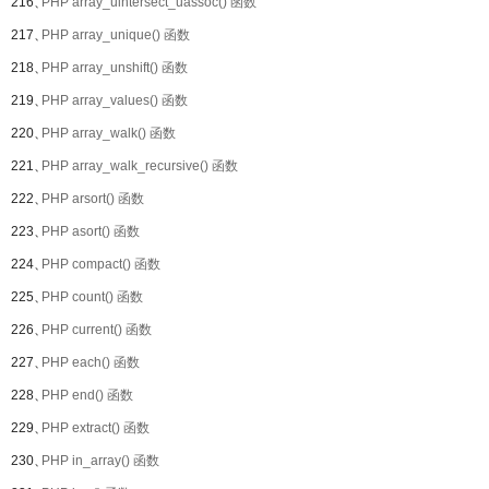
216、
PHP array_uintersect_uassoc() 函数
217、
PHP array_unique() 函数
218、
PHP array_unshift() 函数
219、
PHP array_values() 函数
220、
PHP array_walk() 函数
221、
PHP array_walk_recursive() 函数
222、
PHP arsort() 函数
223、
PHP asort() 函数
224、
PHP compact() 函数
225、
PHP count() 函数
226、
PHP current() 函数
227、
PHP each() 函数
228、
PHP end() 函数
229、
PHP extract() 函数
230、
PHP in_array() 函数