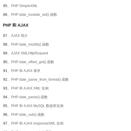
85、
PHP SimpleXML
86、
PHP date_isodate_set() 函数
PHP 和 AJAX
87、
AJAX 简介
88、
PHP date_modify() 函数
89、
AJAX XMLHttpRequest
90、
PHP date_offset_get() 函数
91、
PHP 和 AJAX 请求
92、
PHP date_parse_from_format() 函数
93、
PHP 和 AJAX XML 实例
94、
PHP date_parse() 函数
95、
PHP 和 AJAX MySQL 数据库实例
96、
PHP date_sub() 函数
97、
PHP 和 AJAX responseXML 实例