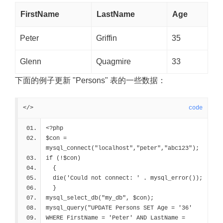
FirstName
LastName
Age
Peter
Griffin
35
Glenn
Quagmire
33
下面的例子更新 "Persons" 表的一些数据：
</>
code
<?php
$con = 
mysql_connect("localhost","peter","abc123");
if (!$con)
  {
  die('Could not connect: ' . mysql_error());
  }
mysql_select_db("my_db", $con);
mysql_query("UPDATE Persons SET Age = '36'
WHERE FirstName = 'Peter' AND LastName = 