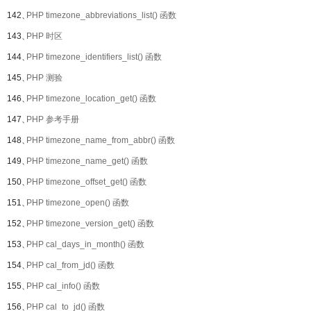
142、
PHP timezone_abbreviations_list() 函数
143、
PHP 时区
144、
PHP timezone_identifiers_list() 函数
145、
PHP 测验
146、
PHP timezone_location_get() 函数
147、
PHP 参考手册
148、
PHP timezone_name_from_abbr() 函数
149、
PHP timezone_name_get() 函数
150、
PHP timezone_offset_get() 函数
151、
PHP timezone_open() 函数
152、
PHP timezone_version_get() 函数
153、
PHP cal_days_in_month() 函数
154、
PHP cal_from_jd() 函数
155、
PHP cal_info() 函数
156、
PHP cal_to_jd() 函数