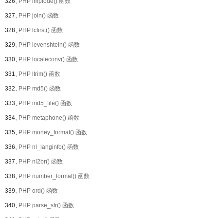
326、
PHP implode() 函数
327、
PHP join() 函数
328、
PHP lcfirst() 函数
329、
PHP levenshtein() 函数
330、
PHP localeconv() 函数
331、
PHP ltrim() 函数
332、
PHP md5() 函数
333、
PHP md5_file() 函数
334、
PHP metaphone() 函数
335、
PHP money_format() 函数
336、
PHP nl_langinfo() 函数
337、
PHP nl2br() 函数
338、
PHP number_format() 函数
339、
PHP ord() 函数
340、
PHP parse_str() 函数