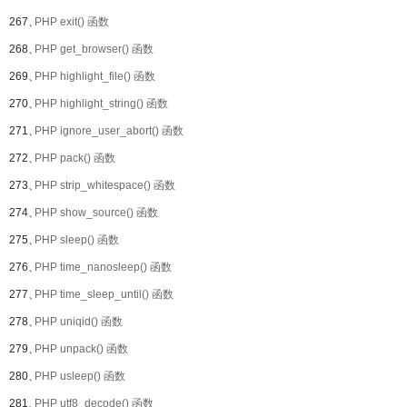
267、
PHP exit() 函数
268、
PHP get_browser() 函数
269、
PHP highlight_file() 函数
270、
PHP highlight_string() 函数
271、
PHP ignore_user_abort() 函数
272、
PHP pack() 函数
273、
PHP strip_whitespace() 函数
274、
PHP show_source() 函数
275、
PHP sleep() 函数
276、
PHP time_nanosleep() 函数
277、
PHP time_sleep_until() 函数
278、
PHP uniqid() 函数
279、
PHP unpack() 函数
280、
PHP usleep() 函数
281、
PHP utf8_decode() 函数