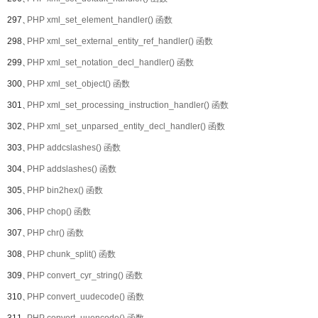
297、
PHP xml_set_element_handler() 函数
298、
PHP xml_set_external_entity_ref_handler() 函数
299、
PHP xml_set_notation_decl_handler() 函数
300、
PHP xml_set_object() 函数
301、
PHP xml_set_processing_instruction_handler() 函数
302、
PHP xml_set_unparsed_entity_decl_handler() 函数
303、
PHP addcslashes() 函数
304、
PHP addslashes() 函数
305、
PHP bin2hex() 函数
306、
PHP chop() 函数
307、
PHP chr() 函数
308、
PHP chunk_split() 函数
309、
PHP convert_cyr_string() 函数
310、
PHP convert_uudecode() 函数