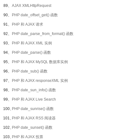
89、
AJAX XMLHttpRequest
90、
PHP date_offset_get() 函数
91、
PHP 和 AJAX 请求
92、
PHP date_parse_from_format() 函数
93、
PHP 和 AJAX XML 实例
94、
PHP date_parse() 函数
95、
PHP 和 AJAX MySQL 数据库实例
96、
PHP date_sub() 函数
97、
PHP 和 AJAX responseXML 实例
98、
PHP date_sun_info() 函数
99、
PHP 和 AJAX Live Search
100、
PHP date_sunrise() 函数
101、
PHP 和 AJAX RSS 阅读器
102、
PHP date_sunset() 函数
103、
PHP 和 AJAX 投票