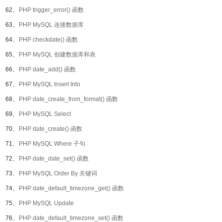
62、
PHP trigger_error() 函数
63、
PHP MySQL 连接数据库
64、
PHP checkdate() 函数
65、
PHP MySQL 创建数据库和表
66、
PHP date_add() 函数
67、
PHP MySQL Insert Into
68、
PHP date_create_from_format() 函数
69、
PHP MySQL Select
70、
PHP date_create() 函数
71、
PHP MySQL Where 子句
72、
PHP date_date_set() 函数
73、
PHP MySQL Order By 关键词
74、
PHP date_default_timezone_get() 函数
75、
PHP MySQL Update
76、
PHP date_default_timezone_set() 函数