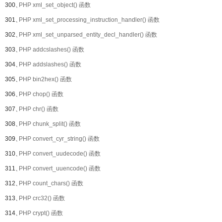
300、
PHP xml_set_object() 函数
301、
PHP xml_set_processing_instruction_handler() 函数
302、
PHP xml_set_unparsed_entity_decl_handler() 函数
303、
PHP addcslashes() 函数
304、
PHP addslashes() 函数
305、
PHP bin2hex() 函数
306、
PHP chop() 函数
307、
PHP chr() 函数
308、
PHP chunk_split() 函数
309、
PHP convert_cyr_string() 函数
310、
PHP convert_uudecode() 函数
311、
PHP convert_uuencode() 函数
312、
PHP count_chars() 函数
313、
PHP crc32() 函数
314、
PHP crypt() 函数