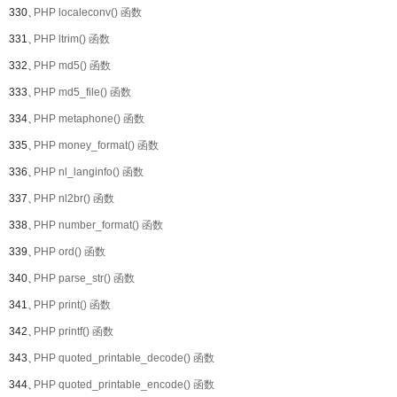
330、
PHP localeconv() 函数
331、
PHP ltrim() 函数
332、
PHP md5() 函数
333、
PHP md5_file() 函数
334、
PHP metaphone() 函数
335、
PHP money_format() 函数
336、
PHP nl_langinfo() 函数
337、
PHP nl2br() 函数
338、
PHP number_format() 函数
339、
PHP ord() 函数
340、
PHP parse_str() 函数
341、
PHP print() 函数
342、
PHP printf() 函数
343、
PHP quoted_printable_decode() 函数
344、
PHP quoted_printable_encode() 函数