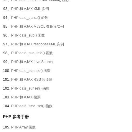
92、
PHP date_parse_from_format() 函数
93、
PHP 和 AJAX XML 实例
94、
PHP date_parse() 函数
95、
PHP 和 AJAX MySQL 数据库实例
96、
PHP date_sub() 函数
97、
PHP 和 AJAX responseXML 实例
98、
PHP date_sun_info() 函数
99、
PHP 和 AJAX Live Search
100、
PHP date_sunrise() 函数
101、
PHP 和 AJAX RSS 阅读器
102、
PHP date_sunset() 函数
103、
PHP 和 AJAX 投票
104、
PHP date_time_set() 函数
PHP 参考手册
105、
PHP Array 函数