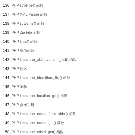
136、
PHP strptime() 函数
137、
PHP XML Parser 函数
138、
PHP strtotime() 函数
139、
PHP Zip File 函数
140、
PHP time() 函数
141、
PHP 杂项函数
142、
PHP timezone_abbreviations_list() 函数
143、
PHP 时区
144、
PHP timezone_identifiers_list() 函数
145、
PHP 测验
146、
PHP timezone_location_get() 函数
147、
PHP 参考手册
148、
PHP timezone_name_from_abbr() 函数
149、
PHP timezone_name_get() 函数
150、
PHP timezone_offset_get() 函数