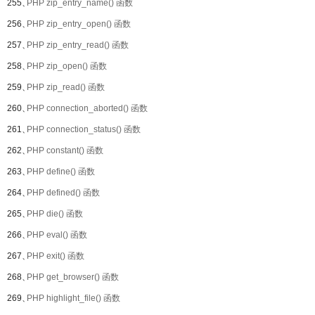
255、
PHP zip_entry_name() 函数
256、
PHP zip_entry_open() 函数
257、
PHP zip_entry_read() 函数
258、
PHP zip_open() 函数
259、
PHP zip_read() 函数
260、
PHP connection_aborted() 函数
261、
PHP connection_status() 函数
262、
PHP constant() 函数
263、
PHP define() 函数
264、
PHP defined() 函数
265、
PHP die() 函数
266、
PHP eval() 函数
267、
PHP exit() 函数
268、
PHP get_browser() 函数
269、
PHP highlight_file() 函数