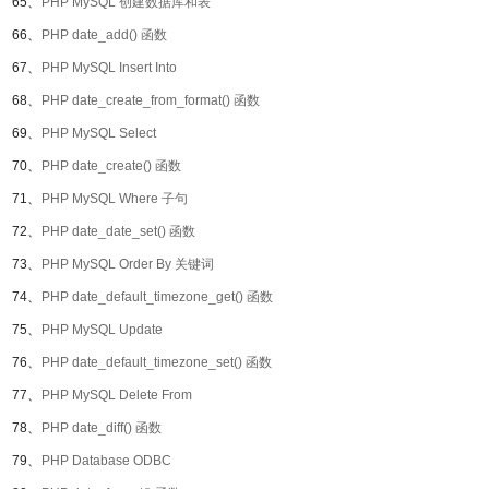
65、
PHP MySQL 创建数据库和表
66、
PHP date_add() 函数
67、
PHP MySQL Insert Into
68、
PHP date_create_from_format() 函数
69、
PHP MySQL Select
70、
PHP date_create() 函数
71、
PHP MySQL Where 子句
72、
PHP date_date_set() 函数
73、
PHP MySQL Order By 关键词
74、
PHP date_default_timezone_get() 函数
75、
PHP MySQL Update
76、
PHP date_default_timezone_set() 函数
77、
PHP MySQL Delete From
78、
PHP date_diff() 函数
79、
PHP Database ODBC