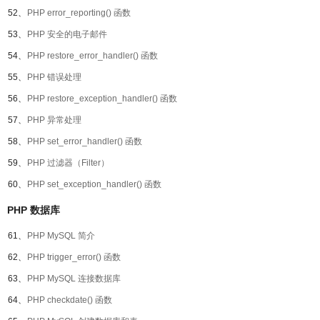
52、
PHP error_reporting() 函数
53、
PHP 安全的电子邮件
54、
PHP restore_error_handler() 函数
55、
PHP 错误处理
56、
PHP restore_exception_handler() 函数
57、
PHP 异常处理
58、
PHP set_error_handler() 函数
59、
PHP 过滤器（Filter）
60、
PHP set_exception_handler() 函数
PHP 数据库
61、
PHP MySQL 简介
62、
PHP trigger_error() 函数
63、
PHP MySQL 连接数据库
64、
PHP checkdate() 函数