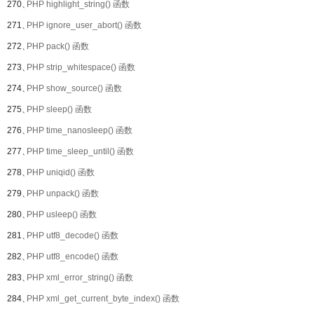
270、
PHP highlight_string() 函数
271、
PHP ignore_user_abort() 函数
272、
PHP pack() 函数
273、
PHP strip_whitespace() 函数
274、
PHP show_source() 函数
275、
PHP sleep() 函数
276、
PHP time_nanosleep() 函数
277、
PHP time_sleep_until() 函数
278、
PHP uniqid() 函数
279、
PHP unpack() 函数
280、
PHP usleep() 函数
281、
PHP utf8_decode() 函数
282、
PHP utf8_encode() 函数
283、
PHP xml_error_string() 函数
284、
PHP xml_get_current_byte_index() 函数