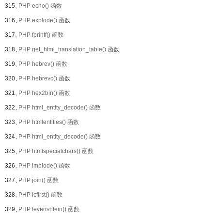
315、
PHP echo() 函数
316、
PHP explode() 函数
317、
PHP fprintf() 函数
318、
PHP get_html_translation_table() 函数
319、
PHP hebrev() 函数
320、
PHP hebrevc() 函数
321、
PHP hex2bin() 函数
322、
PHP html_entity_decode() 函数
323、
PHP htmlentities() 函数
324、
PHP html_entity_decode() 函数
325、
PHP htmlspecialchars() 函数
326、
PHP implode() 函数
327、
PHP join() 函数
328、
PHP lcfirst() 函数
329、
PHP levenshtein() 函数