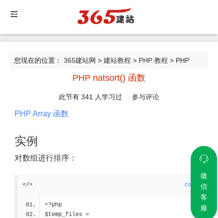
您现在的位置：
365建站网
>
建站教程
>
PHP 教程
> PHP
PHP natsort() 函数
natsort() 函数
此节有
341
人学习过
参与评论
PHP Array 函数
实例
对数组进行排序：
微
</>
code
信
客
<?php
服
$temp_files = 