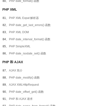
80、
PHP date_format() 函数
PHP XML
81、
PHP XML Expat 解析器
82、
PHP date_get_last_errors() 函数
83、
PHP XML DOM
84、
PHP date_interval_format() 函数
85、
PHP SimpleXML
86、
PHP date_isodate_set() 函数
PHP 和 AJAX
87、
AJAX 简介
88、
PHP date_modify() 函数
89、
AJAX XMLHttpRequest
90、
PHP date_offset_get() 函数
91、
PHP 和 AJAX 请求