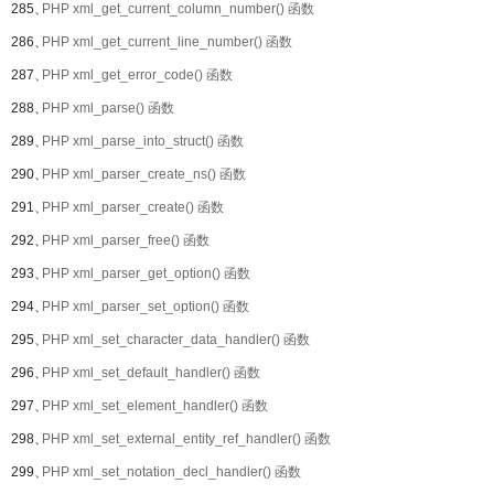
285、
PHP xml_get_current_column_number() 函数
286、
PHP xml_get_current_line_number() 函数
287、
PHP xml_get_error_code() 函数
288、
PHP xml_parse() 函数
289、
PHP xml_parse_into_struct() 函数
290、
PHP xml_parser_create_ns() 函数
291、
PHP xml_parser_create() 函数
292、
PHP xml_parser_free() 函数
293、
PHP xml_parser_get_option() 函数
294、
PHP xml_parser_set_option() 函数
295、
PHP xml_set_character_data_handler() 函数
296、
PHP xml_set_default_handler() 函数
297、
PHP xml_set_element_handler() 函数
298、
PHP xml_set_external_entity_ref_handler() 函数
299、
PHP xml_set_notation_decl_handler() 函数