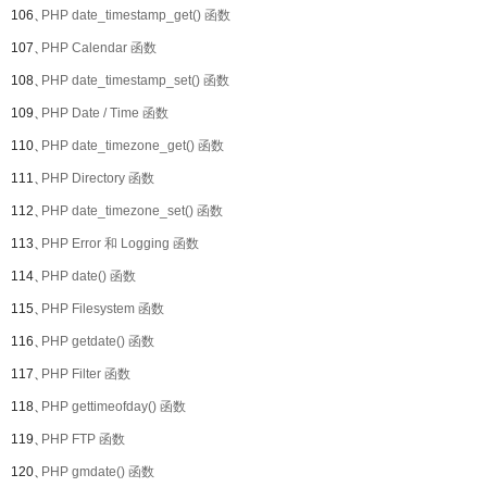
106、
PHP date_timestamp_get() 函数
107、
PHP Calendar 函数
108、
PHP date_timestamp_set() 函数
109、
PHP Date / Time 函数
110、
PHP date_timezone_get() 函数
111、
PHP Directory 函数
112、
PHP date_timezone_set() 函数
113、
PHP Error 和 Logging 函数
114、
PHP date() 函数
115、
PHP Filesystem 函数
116、
PHP getdate() 函数
117、
PHP Filter 函数
118、
PHP gettimeofday() 函数
119、
PHP FTP 函数
120、
PHP gmdate() 函数