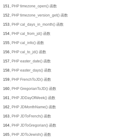
151、
PHP timezone_open() 函数
152、
PHP timezone_version_get() 函数
153、
PHP cal_days_in_month() 函数
154、
PHP cal_from_jd() 函数
155、
PHP cal_info() 函数
156、
PHP cal_to_jd() 函数
157、
PHP easter_date() 函数
158、
PHP easter_days() 函数
159、
PHP FrenchToJD() 函数
160、
PHP GregorianToJD() 函数
161、
PHP JDDayOfWeek() 函数
162、
PHP JDMonthName() 函数
163、
PHP JDToFrench() 函数
164、
PHP JDToGregorian() 函数
165、
PHP JDToJewish() 函数