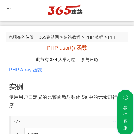
您现在的位置：
365建站网
>
建站教程
>
PHP 教程
> PHP
PHP usort() 函数
usort() 函数
此节有
384
人学习过
参与评论
PHP Array 函数
实例
使用用户自定义的比较函数对数组 $a 中的元素进行排
序：
微
信
客
</>
code
服