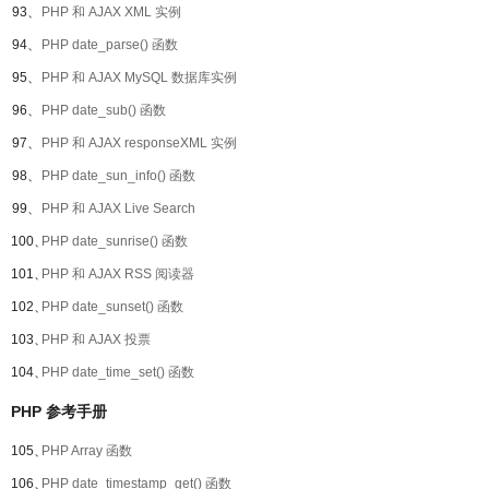
93、
PHP 和 AJAX XML 实例
94、
PHP date_parse() 函数
95、
PHP 和 AJAX MySQL 数据库实例
96、
PHP date_sub() 函数
97、
PHP 和 AJAX responseXML 实例
98、
PHP date_sun_info() 函数
99、
PHP 和 AJAX Live Search
100、
PHP date_sunrise() 函数
101、
PHP 和 AJAX RSS 阅读器
102、
PHP date_sunset() 函数
103、
PHP 和 AJAX 投票
104、
PHP date_time_set() 函数
PHP 参考手册
105、
PHP Array 函数
106、
PHP date_timestamp_get() 函数