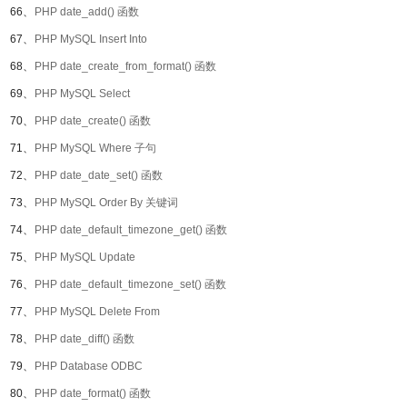
66、
PHP date_add() 函数
67、
PHP MySQL Insert Into
68、
PHP date_create_from_format() 函数
69、
PHP MySQL Select
70、
PHP date_create() 函数
71、
PHP MySQL Where 子句
72、
PHP date_date_set() 函数
73、
PHP MySQL Order By 关键词
74、
PHP date_default_timezone_get() 函数
75、
PHP MySQL Update
76、
PHP date_default_timezone_set() 函数
77、
PHP MySQL Delete From
78、
PHP date_diff() 函数
79、
PHP Database ODBC
80、
PHP date_format() 函数