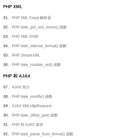
PHP XML
81、
PHP XML Expat 解析器
82、
PHP date_get_last_errors() 函数
83、
PHP XML DOM
84、
PHP date_interval_format() 函数
85、
PHP SimpleXML
86、
PHP date_isodate_set() 函数
PHP 和 AJAX
87、
AJAX 简介
88、
PHP date_modify() 函数
89、
AJAX XMLHttpRequest
90、
PHP date_offset_get() 函数
91、
PHP 和 AJAX 请求
92、
PHP date_parse_from_format() 函数