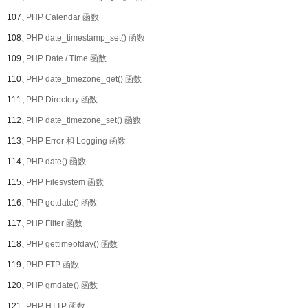
107、
PHP Calendar 函数
108、
PHP date_timestamp_set() 函数
109、
PHP Date / Time 函数
110、
PHP date_timezone_get() 函数
111、
PHP Directory 函数
112、
PHP date_timezone_set() 函数
113、
PHP Error 和 Logging 函数
114、
PHP date() 函数
115、
PHP Filesystem 函数
116、
PHP getdate() 函数
117、
PHP Filter 函数
118、
PHP gettimeofday() 函数
119、
PHP FTP 函数
120、
PHP gmdate() 函数
121、
PHP HTTP 函数