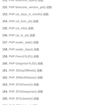
151、
PHP timezone_open() 函数
152、
PHP timezone_version_get() 函数
153、
PHP cal_days_in_month() 函数
154、
PHP cal_from_jd() 函数
155、
PHP cal_info() 函数
156、
PHP cal_to_jd() 函数
157、
PHP easter_date() 函数
158、
PHP easter_days() 函数
159、
PHP FrenchToJD() 函数
160、
PHP GregorianToJD() 函数
161、
PHP JDDayOfWeek() 函数
162、
PHP JDMonthName() 函数
163、
PHP JDToFrench() 函数
164、
PHP JDToGregorian() 函数
165、
PHP JDToJewish() 函数