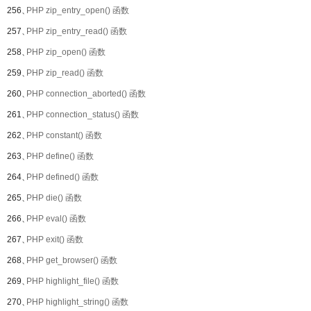
256、
PHP zip_entry_open() 函数
257、
PHP zip_entry_read() 函数
258、
PHP zip_open() 函数
259、
PHP zip_read() 函数
260、
PHP connection_aborted() 函数
261、
PHP connection_status() 函数
262、
PHP constant() 函数
263、
PHP define() 函数
264、
PHP defined() 函数
265、
PHP die() 函数
266、
PHP eval() 函数
267、
PHP exit() 函数
268、
PHP get_browser() 函数
269、
PHP highlight_file() 函数
270、
PHP highlight_string() 函数