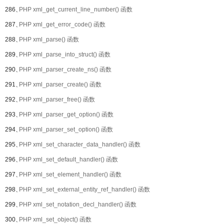
286、
PHP xml_get_current_line_number() 函数
287、
PHP xml_get_error_code() 函数
288、
PHP xml_parse() 函数
289、
PHP xml_parse_into_struct() 函数
290、
PHP xml_parser_create_ns() 函数
291、
PHP xml_parser_create() 函数
292、
PHP xml_parser_free() 函数
293、
PHP xml_parser_get_option() 函数
294、
PHP xml_parser_set_option() 函数
295、
PHP xml_set_character_data_handler() 函数
296、
PHP xml_set_default_handler() 函数
297、
PHP xml_set_element_handler() 函数
298、
PHP xml_set_external_entity_ref_handler() 函数
299、
PHP xml_set_notation_decl_handler() 函数
300、
PHP xml_set_object() 函数