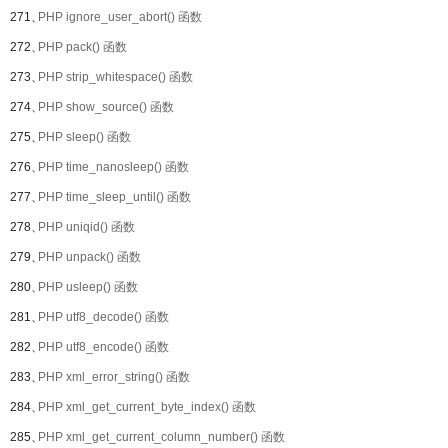
271、
PHP ignore_user_abort() 函数
272、
PHP pack() 函数
273、
PHP strip_whitespace() 函数
274、
PHP show_source() 函数
275、
PHP sleep() 函数
276、
PHP time_nanosleep() 函数
277、
PHP time_sleep_until() 函数
278、
PHP uniqid() 函数
279、
PHP unpack() 函数
280、
PHP usleep() 函数
281、
PHP utf8_decode() 函数
282、
PHP utf8_encode() 函数
283、
PHP xml_error_string() 函数
284、
PHP xml_get_current_byte_index() 函数
285、
PHP xml_get_current_column_number() 函数