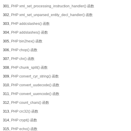
301、
PHP xml_set_processing_instruction_handler() 函数
302、
PHP xml_set_unparsed_entity_decl_handler() 函数
303、
PHP addcslashes() 函数
304、
PHP addslashes() 函数
305、
PHP bin2hex() 函数
306、
PHP chop() 函数
307、
PHP chr() 函数
308、
PHP chunk_split() 函数
309、
PHP convert_cyr_string() 函数
310、
PHP convert_uudecode() 函数
311、
PHP convert_uuencode() 函数
312、
PHP count_chars() 函数
313、
PHP crc32() 函数
314、
PHP crypt() 函数
315、
PHP echo() 函数