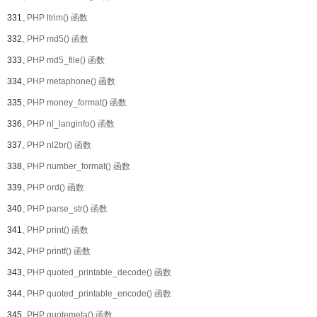
331、
PHP ltrim() 函数
332、
PHP md5() 函数
333、
PHP md5_file() 函数
334、
PHP metaphone() 函数
335、
PHP money_format() 函数
336、
PHP nl_langinfo() 函数
337、
PHP nl2br() 函数
338、
PHP number_format() 函数
339、
PHP ord() 函数
340、
PHP parse_str() 函数
341、
PHP print() 函数
342、
PHP printf() 函数
343、
PHP quoted_printable_decode() 函数
344、
PHP quoted_printable_encode() 函数
345、
PHP quotemeta() 函数