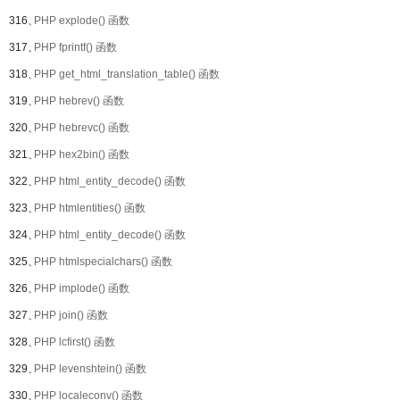
316、
PHP explode() 函数
317、
PHP fprintf() 函数
318、
PHP get_html_translation_table() 函数
319、
PHP hebrev() 函数
320、
PHP hebrevc() 函数
321、
PHP hex2bin() 函数
322、
PHP html_entity_decode() 函数
323、
PHP htmlentities() 函数
324、
PHP html_entity_decode() 函数
325、
PHP htmlspecialchars() 函数
326、
PHP implode() 函数
327、
PHP join() 函数
328、
PHP lcfirst() 函数
329、
PHP levenshtein() 函数
330、
PHP localeconv() 函数