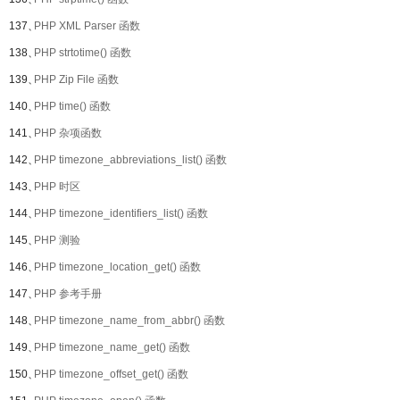
137、
PHP XML Parser 函数
138、
PHP strtotime() 函数
139、
PHP Zip File 函数
140、
PHP time() 函数
141、
PHP 杂项函数
142、
PHP timezone_abbreviations_list() 函数
143、
PHP 时区
144、
PHP timezone_identifiers_list() 函数
145、
PHP 测验
146、
PHP timezone_location_get() 函数
147、
PHP 参考手册
148、
PHP timezone_name_from_abbr() 函数
149、
PHP timezone_name_get() 函数
150、
PHP timezone_offset_get() 函数